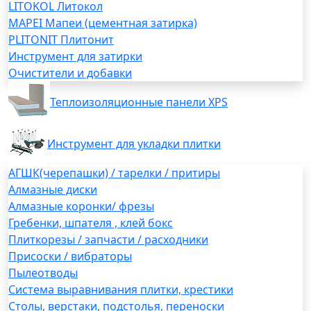
LITOKOL Литокол
MAPEI Мапеи (цементная затирка)
PLITONIT Плитонит
Инструмент для затирки
Очистители и добавки
Теплоизоляционные панели XPS
Инструмент для укладки плитки
АГШК(черепашки) / тарелки / притиры
Алмазные диски
Алмазные коронки/ фрезы
Гребенки, шпателя , клей бокс
Плиткорезы / запчасти / расходники
Присоски / вибраторы
Пылеотводы
Система выравнивания плитки, крестики
Столы, верстаки, подстолья, переноски