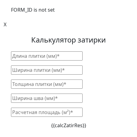
FORM_ID is not set
X
Калькулятор затирки
{{calcZatirRes}}