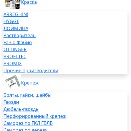
Краска
ARREGHINI
HYGGE
ЛОЙМИНА
Растворитель
FaBio Фабио
OTTINGER
PROFI TEC
PROMIX
Прочие производители
Крепеж
Болты, гайки, шайбы
Гвозди
Дюбель-гвоздь
Перфорированный крепеж
Саморез по ГКЛ ГВЛВ
Саморез по дереву