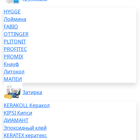
HYGGE
Лоймина
FABIO
OTTINGER
PLITONIT
PROFITEC
PROMIX
Кнауф
Литокол
МАПЕИ
Затирка
KERAKOLL Керакол
KIPSI Кипси
ДИАМАНТ
Эпоксидный клей
KERATEX кератекс