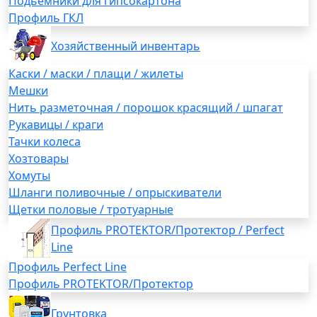
Подьемники для гипсокартона
Профиль ГКЛ
Хозяйственный инвентарь
Каски / маски / плащи / жилеты
Мешки
Нить разметочная / порошок красящий / шпагат
Рукавицы / краги
Тачки колеса
Хозтовары
Хомуты
Шланги поливочные / опрыскиватели
Щетки половые / тротуарные
Профиль PROTEKTOR/Протектор / Perfect
Line
Профиль Perfect Line
Профиль PROTEKTOR/Протектор
Грунтовка