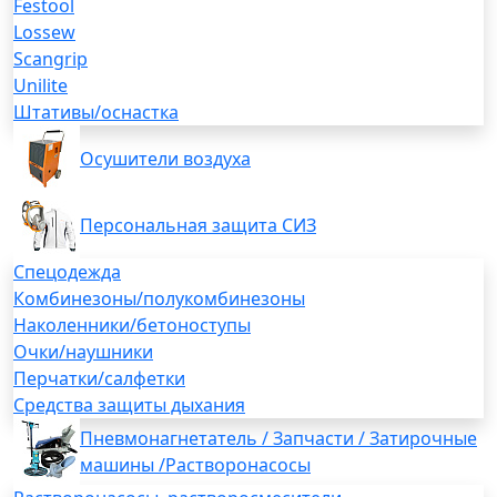
Festool
Lossew
Scangrip
Unilite
Штативы/оснастка
Осушители воздуха
Персональная защита СИЗ
Спецодежда
Комбинезоны/полукомбинезоны
Наколенники/бетоноступы
Очки/наушники
Перчатки/салфетки
Средства защиты дыхания
Пневмонагнетатель / Запчасти / Затирочные
машины /Растворонасосы