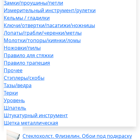
Замки/проушины/петли
Измерительный инструмент/рулетки
Кельмы / гладилки
Ключи/отвертки/пасатижи/ножницы
Лопаты/грабли/черенки/метлы
Молотки/топоры/киянки/ломы
Ножовки/пилы
Правило для стяжки
Правило трапеция
Прочее
Стэплеры/скобы
Тазы/ведра
Терки
Уровень
Шпатель
Штукатурный инструмент
Щетка металлическая
Стеклохолст. Флизелин. Обои под подкраску