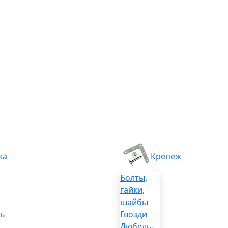
ка
Крепеж
Болты,
гайки,
шайбы
ль
Гвозди
Дюбель-