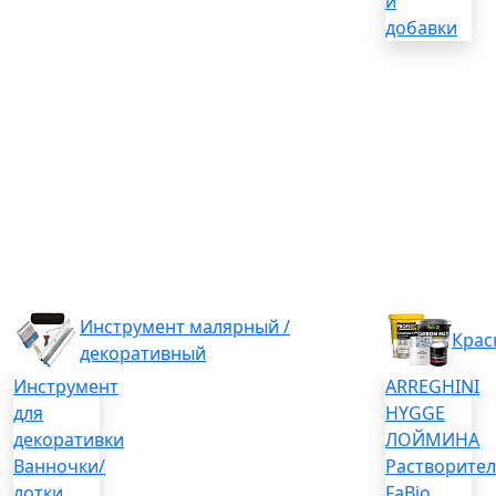
и
добавки
Инструмент малярный /
Крас
декоративный
Инструмент
ARREGHINI
для
HYGGE
декоративки
ЛОЙМИНА
Ванночки/
Растворите
лотки
FaBio