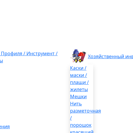
/ Профиля / Инструмент /
Хозяйственный ин
ы
Каски /
маски /
плащи /
жилеты
Мешки
Нить
разметочная
/
порошок
ения
красящий