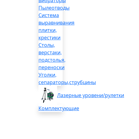
вибраторы
Пылеотводы
Система
выравнивания
плитки,
крестики
Столы,
верстаки,
подстолья,
переноски
Уголки,
сепараторы,струбцины
Лазерные уровени/рулетки
Комплектующие