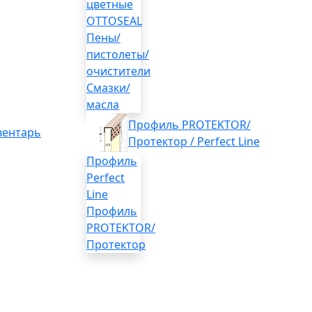
цветные
OTTOSEAL
Пены/
пистолеты/
очистители
Смазки/
масла
Профиль PROTEKTOR/
вентарь
Протектор / Perfect Line
Профиль
Perfect
Line
Профиль
PROTEKTOR/
Протектор