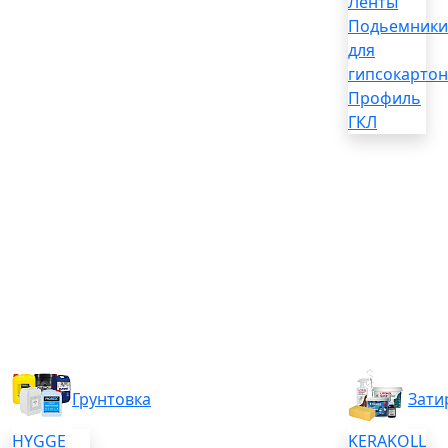
Ленты
Подьемники
для
гипсокартон
Профиль
ГКЛ
Грунтовка
Зати
HYGGE
KERAKOLL