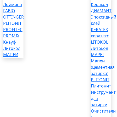
Лоймина
Керакол
FABIO
ДИАМАНТ
OTTINGER
Эпоксидный
PLITONIT
клей
PROFITEC
KERATEX
PROMIX
кератекс
Кнауф
LITOKOL
Литокол
Литокол
МАПЕИ
MAPEI
Мапеи
(цементная
затирка)
PLITONIT
Плитонит
Инструмент
для
затирки
Очистители