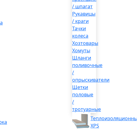
/ шпагат
Рукавицы
/ краги
а
Тачки
колеса
Хозтовары
Хомуты
Шланги
поливочные
/
опрыскиватели
Щетки
половые
/
тротуарные
Теплоизоляционны
рка
XPS