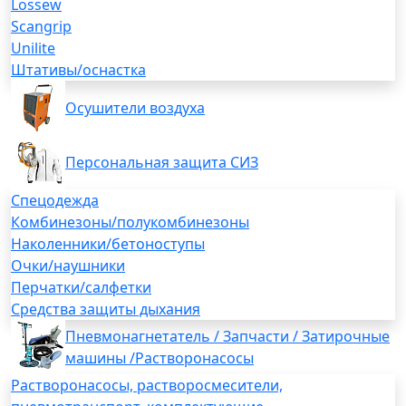
Lossew
Scangrip
Unilite
Штативы/оснастка
Осушители воздуха
Персональная защита СИЗ
Спецодежда
Комбинезоны/полукомбинезоны
Наколенники/бетоноступы
Очки/наушники
Перчатки/салфетки
Средства защиты дыхания
Пневмонагнетатель / Запчасти / Затирочные
машины /Растворонасосы
Растворонасосы, растворосмесители,