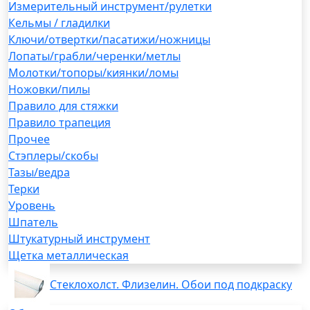
Измерительный инструмент/рулетки
Кельмы / гладилки
Ключи/отвертки/пасатижи/ножницы
Лопаты/грабли/черенки/метлы
Молотки/топоры/киянки/ломы
Ножовки/пилы
Правило для стяжки
Правило трапеция
Прочее
Стэплеры/скобы
Тазы/ведра
Терки
Уровень
Шпатель
Штукатурный инструмент
Щетка металлическая
Стеклохолст. Флизелин. Обои под подкраску