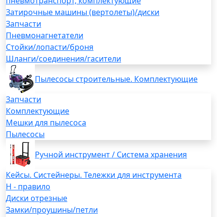
пневмотранспорт, комплектующие
Затирочные машины (вертолеты)/диски
Запчасти
Пневмонагнетатели
Стойки/лопасти/броня
Шланги/соединения/гасители
Пылесосы строительные. Комплектующие
Запчасти
Комплектующие
Мешки для пылесоса
Пылесосы
Ручной инструмент / Система хранения
Кейсы. Систейнеры. Тележки для инструмента
H - правило
Диски отрезные
Замки/проушины/петли