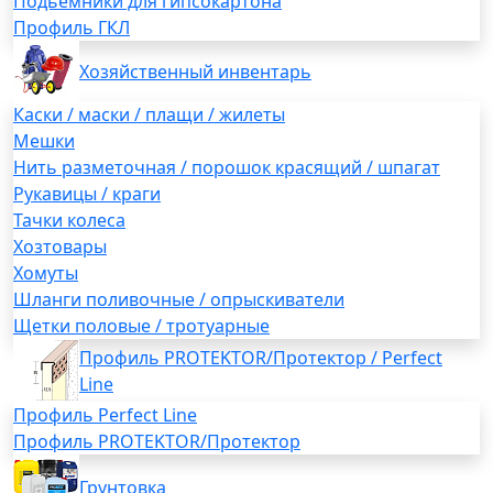
Подьемники для гипсокартона
Профиль ГКЛ
Хозяйственный инвентарь
Каски / маски / плащи / жилеты
Мешки
Нить разметочная / порошок красящий / шпагат
Рукавицы / краги
Тачки колеса
Хозтовары
Хомуты
Шланги поливочные / опрыскиватели
Щетки половые / тротуарные
Профиль PROTEKTOR/Протектор / Perfect
Line
Профиль Perfect Line
Профиль PROTEKTOR/Протектор
Грунтовка