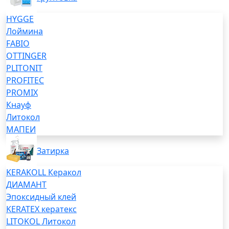
HYGGE
Лоймина
FABIO
OTTINGER
PLITONIT
PROFITEC
PROMIX
Кнауф
Литокол
МАПЕИ
Затирка
KERAKOLL Керакол
ДИАМАНТ
Эпоксидный клей
KERATEX кератекс
LITOKOL Литокол