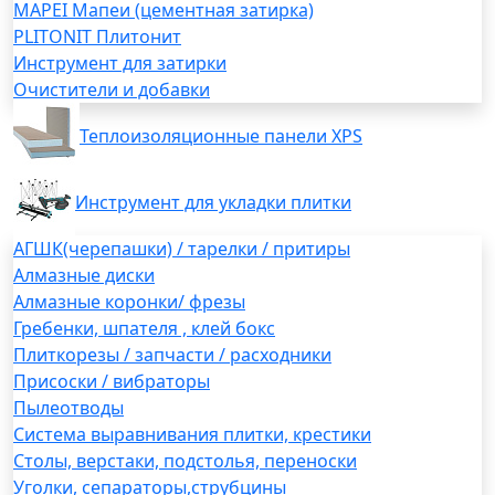
MAPEI Мапеи (цементная затирка)
PLITONIT Плитонит
Инструмент для затирки
Очистители и добавки
Теплоизоляционные панели XPS
Инструмент для укладки плитки
АГШК(черепашки) / тарелки / притиры
Алмазные диски
Алмазные коронки/ фрезы
Гребенки, шпателя , клей бокс
Плиткорезы / запчасти / расходники
Присоски / вибраторы
Пылеотводы
Система выравнивания плитки, крестики
Столы, верстаки, подстолья, переноски
Уголки, сепараторы,струбцины