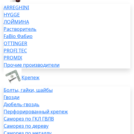
ARREGHINI
HYGGE
ЛОЙМИНА
Растворитель
FaBio Фабио
OTTINGER
PROFI TEC
PROMIX
Прочие производители
Крепеж
Болты, гайки, шайбы
Гвозди
Дюбель-гвоздь
Перфорированный крепеж
Саморез по ГКЛ ГВЛВ
Саморез по дереву
Саморез по металлу