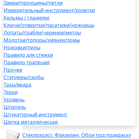
Замки/проушины/петли
Измерительный инструмент/рулетки
Кельмы / гладилки
Ключи/отвертки/пасатижи/ножницы
Лопаты/грабли/черенки/метлы
Молотки/топоры/киянки/ломы
Ножовки/пилы
Правило для стяжки
Правило трапеция
Прочее
Стэплеры/скобы
Тазы/ведра
Терки
Уровень
Шпатель
Штукатурный инструмент
Щетка металлическая
Стеклохолст. Флизелин. Обои под подкраску