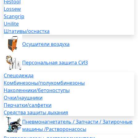
Festool
Lossew
Scangrip
Unilite
Штативы/оснастка
Осушители воздуха
Персональная защита СИЗ
Спецодежда
Комбинезоны/полукомбинезоны
Наколенники/бетоноступы
Очки/наушники
Перчатки/салфетки
Средства защиты дыхания
Пневмонагнетатель / Запчасти / Затирочные
машины /Растворонасосы