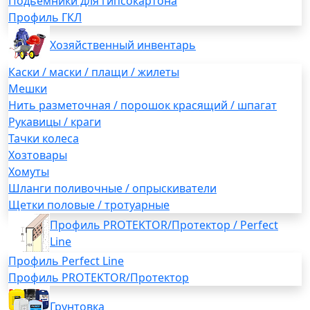
Подьемники для гипсокартона
Профиль ГКЛ
Хозяйственный инвентарь
Каски / маски / плащи / жилеты
Мешки
Нить разметочная / порошок красящий / шпагат
Рукавицы / краги
Тачки колеса
Хозтовары
Хомуты
Шланги поливочные / опрыскиватели
Щетки половые / тротуарные
Профиль PROTEKTOR/Протектор / Perfect
Line
Профиль Perfect Line
Профиль PROTEKTOR/Протектор
Грунтовка