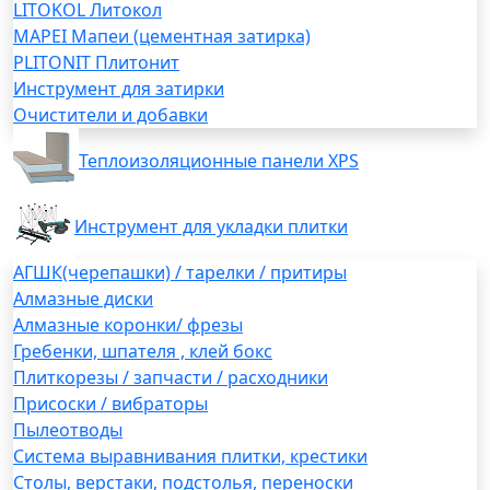
LITOKOL Литокол
MAPEI Мапеи (цементная затирка)
PLITONIT Плитонит
Инструмент для затирки
Очистители и добавки
Теплоизоляционные панели XPS
Инструмент для укладки плитки
АГШК(черепашки) / тарелки / притиры
Алмазные диски
Алмазные коронки/ фрезы
Гребенки, шпателя , клей бокс
Плиткорезы / запчасти / расходники
Присоски / вибраторы
Пылеотводы
Система выравнивания плитки, крестики
Столы, верстаки, подстолья, переноски