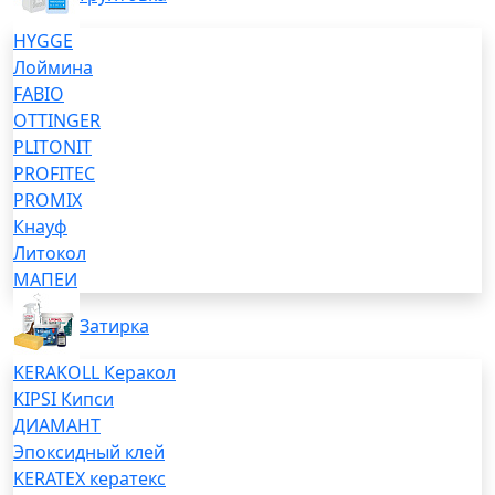
HYGGE
Лоймина
FABIO
OTTINGER
PLITONIT
PROFITEC
PROMIX
Кнауф
Литокол
МАПЕИ
Затирка
KERAKOLL Керакол
KIPSI Кипси
ДИАМАНТ
Эпоксидный клей
KERATEX кератекс