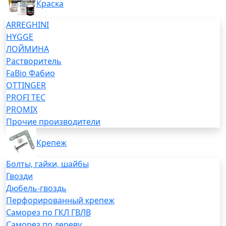
Краска
ARREGHINI
HYGGE
ЛОЙМИНА
Растворитель
FaBio Фабио
OTTINGER
PROFI TEC
PROMIX
Прочие производители
Крепеж
Болты, гайки, шайбы
Гвозди
Дюбель-гвоздь
Перфорированный крепеж
Саморез по ГКЛ ГВЛВ
Саморез по дереву