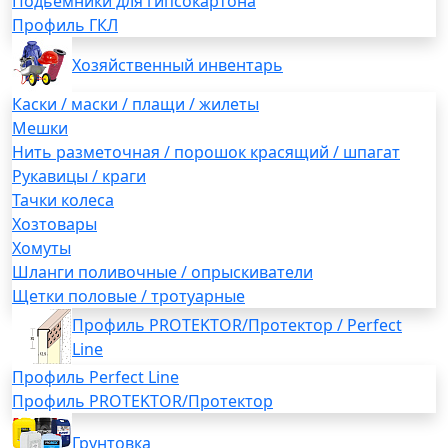
Подьемники для гипсокартона
Профиль ГКЛ
Хозяйственный инвентарь
Каски / маски / плащи / жилеты
Мешки
Нить разметочная / порошок красящий / шпагат
Рукавицы / краги
Тачки колеса
Хозтовары
Хомуты
Шланги поливочные / опрыскиватели
Щетки половые / тротуарные
Профиль PROTEKTOR/Протектор / Perfect
Line
Профиль Perfect Line
Профиль PROTEKTOR/Протектор
Грунтовка