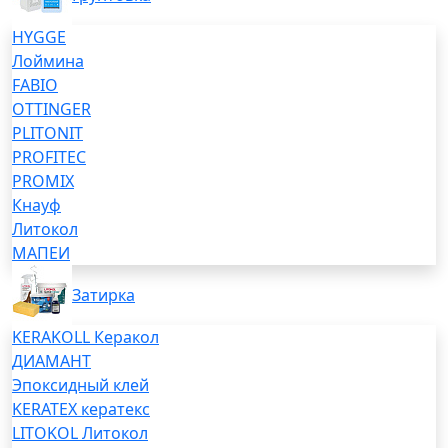
HYGGE
Лоймина
FABIO
OTTINGER
PLITONIT
PROFITEC
PROMIX
Кнауф
Литокол
МАПЕИ
Затирка
KERAKOLL Керакол
ДИАМАНТ
Эпоксидный клей
KERATEX кератекс
LITOKOL Литокол