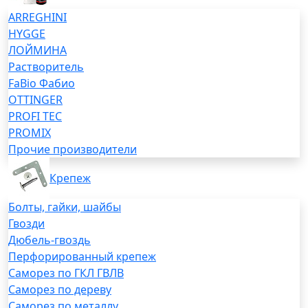
ARREGHINI
HYGGE
ЛОЙМИНА
Растворитель
FaBio Фабио
OTTINGER
PROFI TEC
PROMIX
Прочие производители
Крепеж
Болты, гайки, шайбы
Гвозди
Дюбель-гвоздь
Перфорированный крепеж
Саморез по ГКЛ ГВЛВ
Саморез по дереву
Саморез по металлу