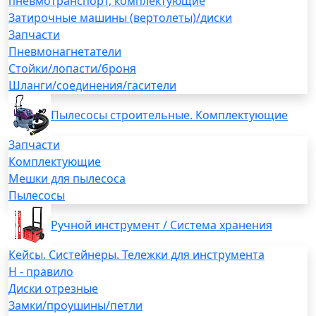
пневмотранспорт, комплектующие
Затирочные машины (вертолеты)/диски
Запчасти
Пневмонагнетатели
Стойки/лопасти/броня
Шланги/соединения/гасители
Пылесосы строительные. Комплектующие
Запчасти
Комплектующие
Мешки для пылесоса
Пылесосы
Ручной инструмент / Система хранения
Кейсы. Систейнеры. Тележки для инструмента
H - правило
Диски отрезные
Замки/проушины/петли