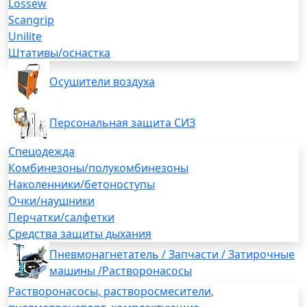
Lossew
Scangrip
Unilite
Штативы/оснастка
Осушители воздуха
Персональная защита СИЗ
Спецодежда
Комбинезоны/полукомбинезоны
Наколенники/бетоноступы
Очки/наушники
Перчатки/салфетки
Средства защиты дыхания
Пневмонагнетатель / Запчасти / Затирочные
машины /Растворонасосы
Растворонасосы, растворосмесители,