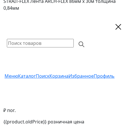
STRAIT-FLEX Лента ARCH-FLEX 86мм х 30м толщина
0,84мм
Меню
Каталог
Поиск
Корзина
Избранное
Профиль
₽ пог.
{{product.oldPrice}}
розничная цена