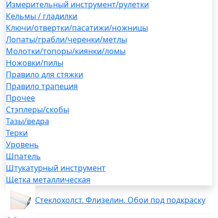
Измерительный инструмент/рулетки
Кельмы / гладилки
Ключи/отвертки/пасатижи/ножницы
Лопаты/грабли/черенки/метлы
Молотки/топоры/киянки/ломы
Ножовки/пилы
Правило для стяжки
Правило трапеция
Прочее
Стэплеры/скобы
Тазы/ведра
Терки
Уровень
Шпатель
Штукатурный инструмент
Щетка металлическая
Стеклохолст. Флизелин. Обои под подкраску