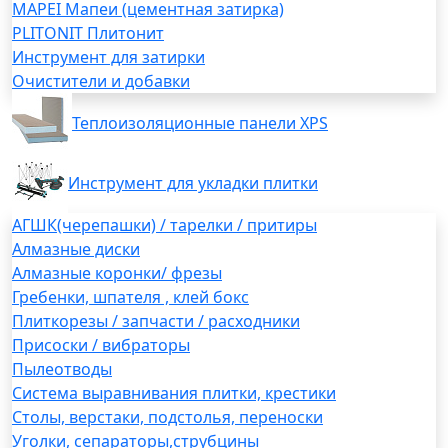
MAPEI Мапеи (цементная затирка)
PLITONIT Плитонит
Инструмент для затирки
Очистители и добавки
Теплоизоляционные панели XPS
Инструмент для укладки плитки
АГШК(черепашки) / тарелки / притиры
Алмазные диски
Алмазные коронки/ фрезы
Гребенки, шпателя , клей бокс
Плиткорезы / запчасти / расходники
Присоски / вибраторы
Пылеотводы
Система выравнивания плитки, крестики
Столы, верстаки, подстолья, переноски
Уголки, сепараторы,струбцины