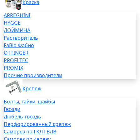
Краска
ARREGHINI
HYGGE
ЛОЙМИНА
Растворитель
FaBio Фабио
OTTINGER
PROFI TEC
PROMIX
Прочие производители
Крепеж
Болты, гайки, шайбы
Гвозди
Дюбель-гвоздь
Перфорированный крепеж
Саморез по ГКЛ ГВЛВ
Саморез по дереву