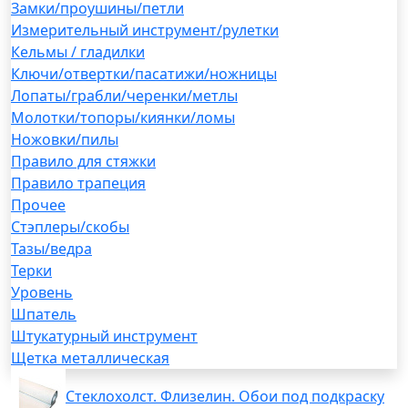
Замки/проушины/петли
Измерительный инструмент/рулетки
Кельмы / гладилки
Ключи/отвертки/пасатижи/ножницы
Лопаты/грабли/черенки/метлы
Молотки/топоры/киянки/ломы
Ножовки/пилы
Правило для стяжки
Правило трапеция
Прочее
Стэплеры/скобы
Тазы/ведра
Терки
Уровень
Шпатель
Штукатурный инструмент
Щетка металлическая
Стеклохолст. Флизелин. Обои под подкраску