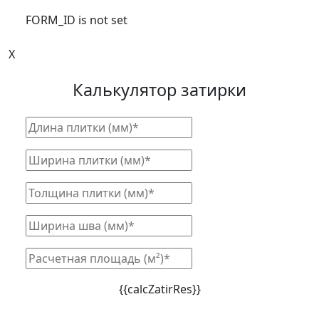
FORM_ID is not set
X
Калькулятор затирки
{{calcZatirRes}}