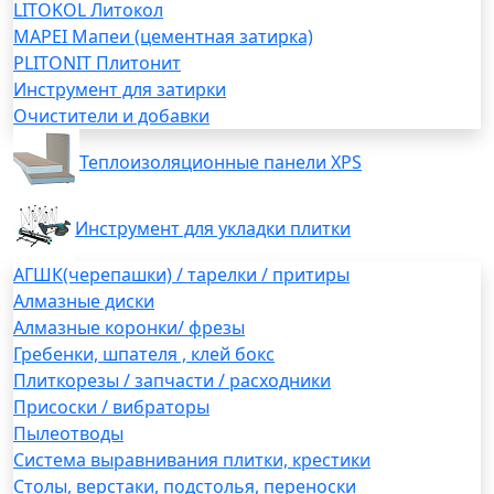
LITOKOL Литокол
MAPEI Мапеи (цементная затирка)
PLITONIT Плитонит
Инструмент для затирки
Очистители и добавки
Теплоизоляционные панели XPS
Инструмент для укладки плитки
АГШК(черепашки) / тарелки / притиры
Алмазные диски
Алмазные коронки/ фрезы
Гребенки, шпателя , клей бокс
Плиткорезы / запчасти / расходники
Присоски / вибраторы
Пылеотводы
Система выравнивания плитки, крестики
Столы, верстаки, подстолья, переноски