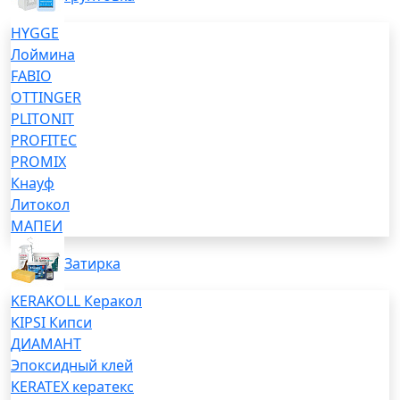
HYGGE
Лоймина
FABIO
OTTINGER
PLITONIT
PROFITEC
PROMIX
Кнауф
Литокол
МАПЕИ
Затирка
KERAKOLL Керакол
KIPSI Кипси
ДИАМАНТ
Эпоксидный клей
KERATEX кератекс