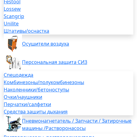
Festool
Lossew
Scangrip
Unilite
Штативы/оснастка
Осушители воздуха
Персональная защита СИЗ
Спецодежда
Комбинезоны/полукомбинезоны
Наколенники/бетоноступы
Очки/наушники
Перчатки/салфетки
Средства защиты дыхания
Пневмонагнетатель / Запчасти / Затирочные
машины /Растворонасосы