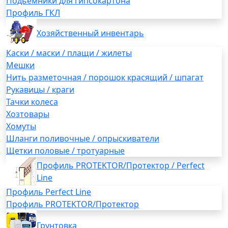
Подьемники для гипсокартона
Профиль ГКЛ
Хозяйственный инвентарь
Каски / маски / плащи / жилеты
Мешки
Нить разметочная / порошок красящий / шпагат
Рукавицы / краги
Тачки колеса
Хозтовары
Хомуты
Шланги поливочные / опрыскиватели
Щетки половые / тротуарные
Профиль PROTEKTOR/Протектор / Perfect
Line
Профиль Perfect Line
Профиль PROTEKTOR/Протектор
Грунтовка