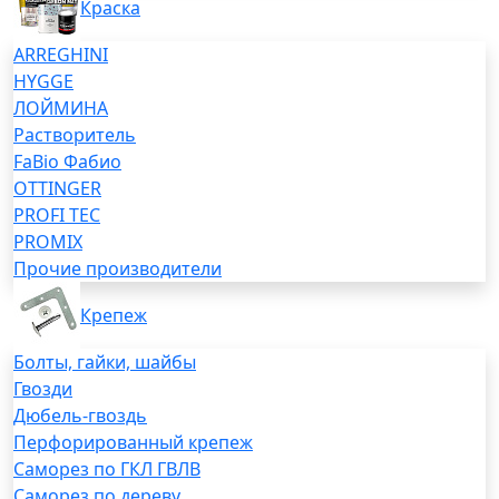
Краска
ARREGHINI
HYGGE
ЛОЙМИНА
Растворитель
FaBio Фабио
OTTINGER
PROFI TEC
PROMIX
Прочие производители
Крепеж
Болты, гайки, шайбы
Гвозди
Дюбель-гвоздь
Перфорированный крепеж
Саморез по ГКЛ ГВЛВ
Саморез по дереву