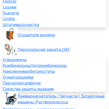
Festool
Lossew
Scangrip
Unilite
Штативы/оснастка
Осушители воздуха
Персональная защита СИЗ
Спецодежда
Комбинезоны/полукомбинезоны
Наколенники/бетоноступы
Очки/наушники
Перчатки/салфетки
Средства защиты дыхания
Пневмонагнетатель / Запчасти / Затирочные
машины /Растворонасосы