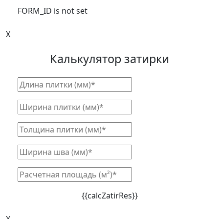
FORM_ID is not set
X
Калькулятор затирки
{{calcZatirRes}}