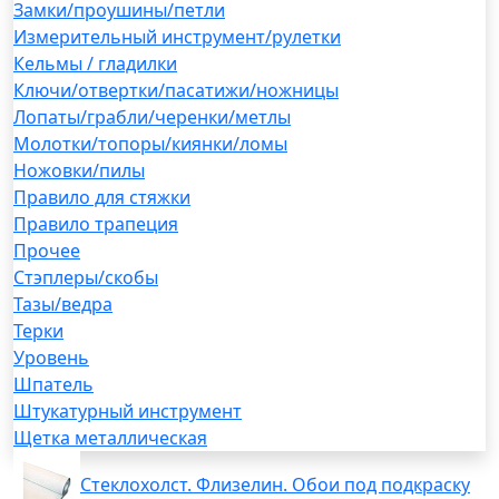
Замки/проушины/петли
Измерительный инструмент/рулетки
Кельмы / гладилки
Ключи/отвертки/пасатижи/ножницы
Лопаты/грабли/черенки/метлы
Молотки/топоры/киянки/ломы
Ножовки/пилы
Правило для стяжки
Правило трапеция
Прочее
Стэплеры/скобы
Тазы/ведра
Терки
Уровень
Шпатель
Штукатурный инструмент
Щетка металлическая
Стеклохолст. Флизелин. Обои под подкраску