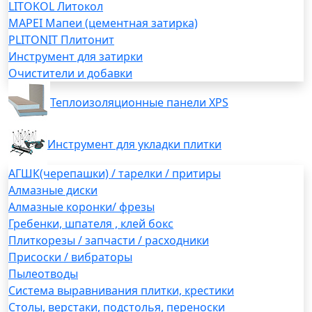
LITOKOL Литокол
MAPEI Мапеи (цементная затирка)
PLITONIT Плитонит
Инструмент для затирки
Очистители и добавки
Теплоизоляционные панели XPS
Инструмент для укладки плитки
АГШК(черепашки) / тарелки / притиры
Алмазные диски
Алмазные коронки/ фрезы
Гребенки, шпателя , клей бокс
Плиткорезы / запчасти / расходники
Присоски / вибраторы
Пылеотводы
Система выравнивания плитки, крестики
Столы, верстаки, подстолья, переноски