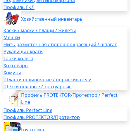
Подьемники для гипсокартона
Профиль ГКЛ
Хозяйственный инвентарь
Каски / маски / плащи / жилеты
Мешки
Нить разметочная / порошок красящий / шпагат
Рукавицы / краги
Тачки колеса
Хозтовары
Хомуты
Шланги поливочные / опрыскиватели
Щетки половые / тротуарные
Профиль PROTEKTOR/Протектор / Perfect
Line
Профиль Perfect Line
Профиль PROTEKTOR/Протектор
Грунтовка