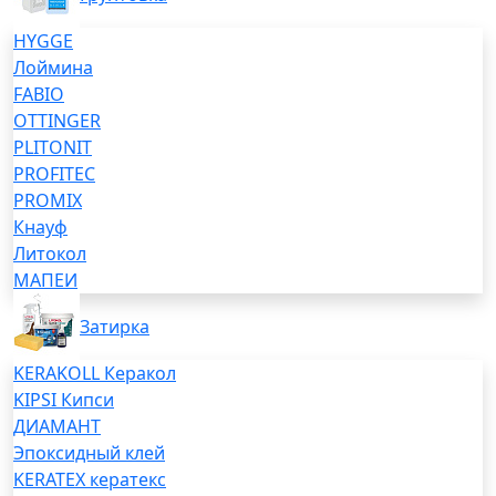
HYGGE
Лоймина
FABIO
OTTINGER
PLITONIT
PROFITEC
PROMIX
Кнауф
Литокол
МАПЕИ
Затирка
KERAKOLL Керакол
KIPSI Кипси
ДИАМАНТ
Эпоксидный клей
KERATEX кератекс