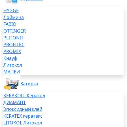
HYGGE
Лоймина
FABIO
OTTINGER
PLITONIT
PROFITEC
PROMIX
Кнауф
Литокол
МАПЕИ
Затирка
KERAKOLL Керакол
ДИАМАНТ
Эпоксидный клей
KERATEX кератекс
LITOKOL Литокол