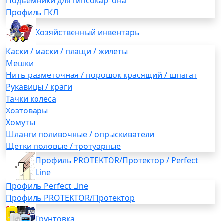
Подьемники для гипсокартона
Профиль ГКЛ
Хозяйственный инвентарь
Каски / маски / плащи / жилеты
Мешки
Нить разметочная / порошок красящий / шпагат
Рукавицы / краги
Тачки колеса
Хозтовары
Хомуты
Шланги поливочные / опрыскиватели
Щетки половые / тротуарные
Профиль PROTEKTOR/Протектор / Perfect
Line
Профиль Perfect Line
Профиль PROTEKTOR/Протектор
Грунтовка