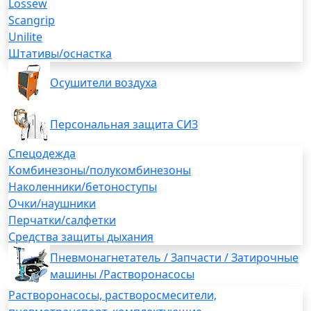
Lossew
Scangrip
Unilite
Штативы/оснастка
Осушители воздуха
Персональная защита СИЗ
Спецодежда
Комбинезоны/полукомбинезоны
Наколенники/бетоноступы
Очки/наушники
Перчатки/салфетки
Средства защиты дыхания
Пневмонагнетатель / Запчасти / Затирочные
машины /Растворонасосы
Растворонасосы, растворосмесители,