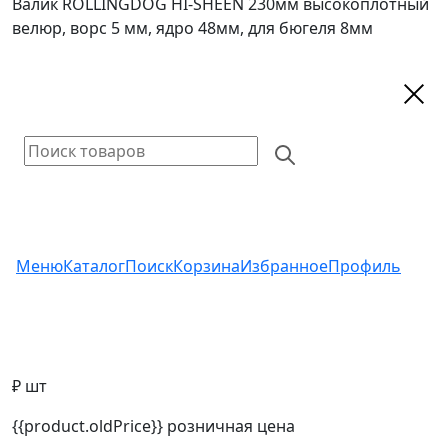
Валик ROLLINGDOG HI-SHEEN 230мм высокоплотный
велюр, ворс 5 мм, ядро 48мм, для бюгеля 8мм
Меню
Каталог
Поиск
Корзина
Избранное
Профиль
₽ шт
{{product.oldPrice}}
розничная цена