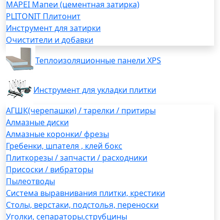
MAPEI Мапеи (цементная затирка)
PLITONIT Плитонит
Инструмент для затирки
Очистители и добавки
Теплоизоляционные панели XPS
Инструмент для укладки плитки
АГШК(черепашки) / тарелки / притиры
Алмазные диски
Алмазные коронки/ фрезы
Гребенки, шпателя , клей бокс
Плиткорезы / запчасти / расходники
Присоски / вибраторы
Пылеотводы
Система выравнивания плитки, крестики
Столы, верстаки, подстолья, переноски
Уголки, сепараторы,струбцины