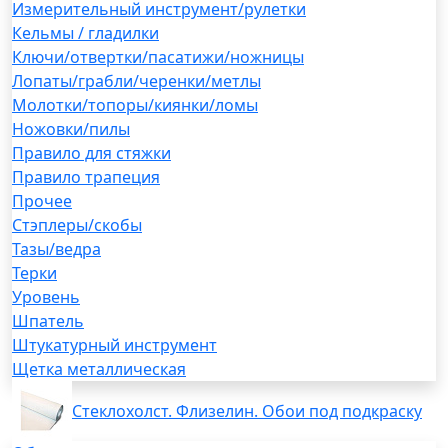
Измерительный инструмент/рулетки
Кельмы / гладилки
Ключи/отвертки/пасатижи/ножницы
Лопаты/грабли/черенки/метлы
Молотки/топоры/киянки/ломы
Ножовки/пилы
Правило для стяжки
Правило трапеция
Прочее
Стэплеры/скобы
Тазы/ведра
Терки
Уровень
Шпатель
Штукатурный инструмент
Щетка металлическая
Стеклохолст. Флизелин. Обои под подкраску