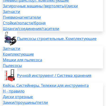
пневмотранспорт, комплектующие
Затирочные машины (вертолеты)/диски
Запчасти
Пневмонагнетатели
Стойки/лопасти/броня
Шланги/соединения/гасители
Пылесосы строительные. Комплектующие
Запчасти
Комплектующие
Мешки для пылесоса
Пылесосы
Ручной инструмент / Система хранения
Кейсы. Систейнеры. Тележки для инструмента
H - правило
Диски отрезные
Замки/проушины/петли