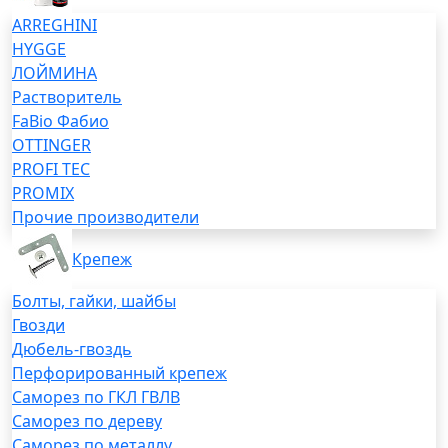
ARREGHINI
HYGGE
ЛОЙМИНА
Растворитель
FaBio Фабио
OTTINGER
PROFI TEC
PROMIX
Прочие производители
Крепеж
Болты, гайки, шайбы
Гвозди
Дюбель-гвоздь
Перфорированный крепеж
Саморез по ГКЛ ГВЛВ
Саморез по дереву
Саморез по металлу