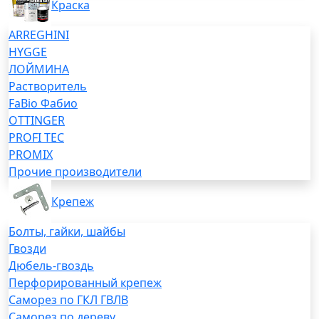
Краска
ARREGHINI
HYGGE
ЛОЙМИНА
Растворитель
FaBio Фабио
OTTINGER
PROFI TEC
PROMIX
Прочие производители
Крепеж
Болты, гайки, шайбы
Гвозди
Дюбель-гвоздь
Перфорированный крепеж
Саморез по ГКЛ ГВЛВ
Саморез по дереву