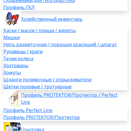
Подьемники для гипсокартона
Профиль ГКЛ
Хозяйственный инвентарь
Каски / маски / плащи / жилеты
Мешки
Нить разметочная / порошок красящий / шпагат
Рукавицы / краги
Тачки колеса
Хозтовары
Хомуты
Шланги поливочные / опрыскиватели
Щетки половые / тротуарные
Профиль PROTEKTOR/Протектор / Perfect
Line
Профиль Perfect Line
Профиль PROTEKTOR/Протектор
Грунтовка