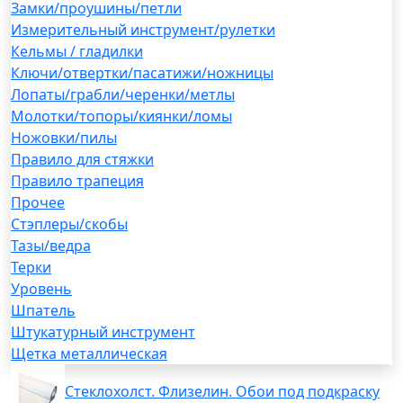
Замки/проушины/петли
Измерительный инструмент/рулетки
Кельмы / гладилки
Ключи/отвертки/пасатижи/ножницы
Лопаты/грабли/черенки/метлы
Молотки/топоры/киянки/ломы
Ножовки/пилы
Правило для стяжки
Правило трапеция
Прочее
Стэплеры/скобы
Тазы/ведра
Терки
Уровень
Шпатель
Штукатурный инструмент
Щетка металлическая
Стеклохолст. Флизелин. Обои под подкраску