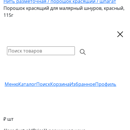
Нить разметочная / порошок красящий / шпагат
Порошок красящий для малярный шнуров, красный,
115г
Меню
Каталог
Поиск
Корзина
Избранное
Профиль
₽ шт