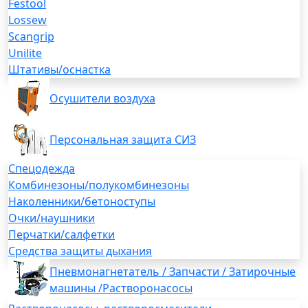
Festool
Lossew
Scangrip
Unilite
Штативы/оснастка
Осушители воздуха
Персональная защита СИЗ
Спецодежда
Комбинезоны/полукомбинезоны
Наколенники/бетоноступы
Очки/наушники
Перчатки/салфетки
Средства защиты дыхания
Пневмонагнетатель / Запчасти / Затирочные
машины /Растворонасосы