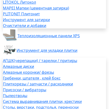
LITOKOL Литокол
MAPEI Мапеи (цементная затирка)
PLITONIT Плитонит
Инструмент для затирки
Очистители и добавки
Теплоизоляционные панели XPS
Инструмент для укладки плитки
АГШК(черепашки) / тарелки / притиры
Алмазные диски
Алмазные коронки/ фрезы
Гребенки, шпателя , клей бокс
Плиткорезы / запчасти / расходники
Присоски / вибраторы
Пылеотводы
Система выравнивания плитки, крестики
Столы, верстаки, подстолья, переноски