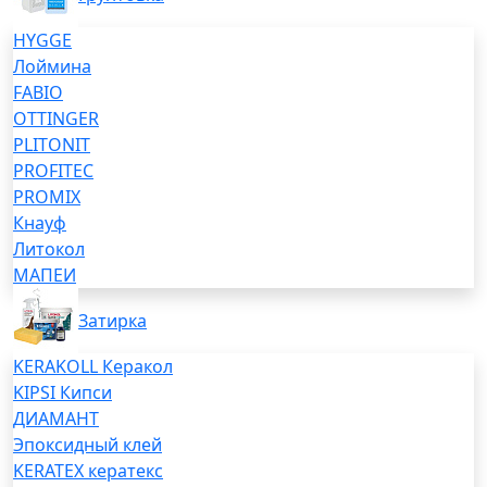
HYGGE
Лоймина
FABIO
OTTINGER
PLITONIT
PROFITEC
PROMIX
Кнауф
Литокол
МАПЕИ
Затирка
KERAKOLL Керакол
KIPSI Кипси
ДИАМАНТ
Эпоксидный клей
KERATEX кератекс