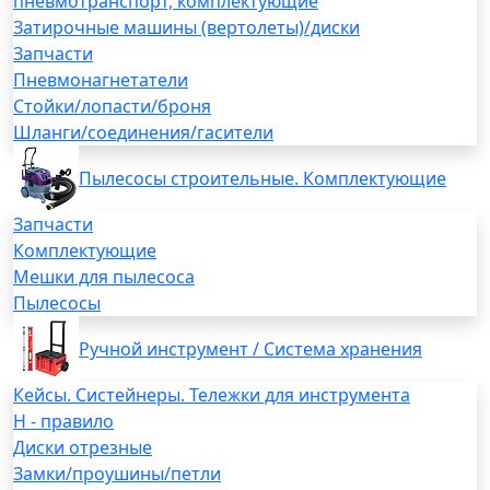
пневмотранспорт, комплектующие
Затирочные машины (вертолеты)/диски
Запчасти
Пневмонагнетатели
Стойки/лопасти/броня
Шланги/соединения/гасители
Пылесосы строительные. Комплектующие
Запчасти
Комплектующие
Мешки для пылесоса
Пылесосы
Ручной инструмент / Система хранения
Кейсы. Систейнеры. Тележки для инструмента
H - правило
Диски отрезные
Замки/проушины/петли