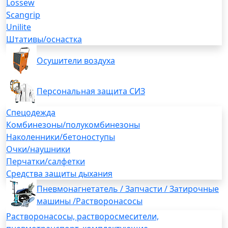
Lossew
Scangrip
Unilite
Штативы/оснастка
Осушители воздуха
Персональная защита СИЗ
Спецодежда
Комбинезоны/полукомбинезоны
Наколенники/бетоноступы
Очки/наушники
Перчатки/салфетки
Средства защиты дыхания
Пневмонагнетатель / Запчасти / Затирочные
машины /Растворонасосы
Растворонасосы, растворосмесители,