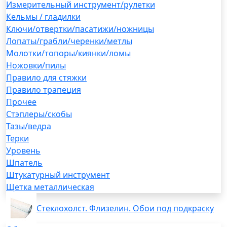
Измерительный инструмент/рулетки
Кельмы / гладилки
Ключи/отвертки/пасатижи/ножницы
Лопаты/грабли/черенки/метлы
Молотки/топоры/киянки/ломы
Ножовки/пилы
Правило для стяжки
Правило трапеция
Прочее
Стэплеры/скобы
Тазы/ведра
Терки
Уровень
Шпатель
Штукатурный инструмент
Щетка металлическая
Стеклохолст. Флизелин. Обои под подкраску