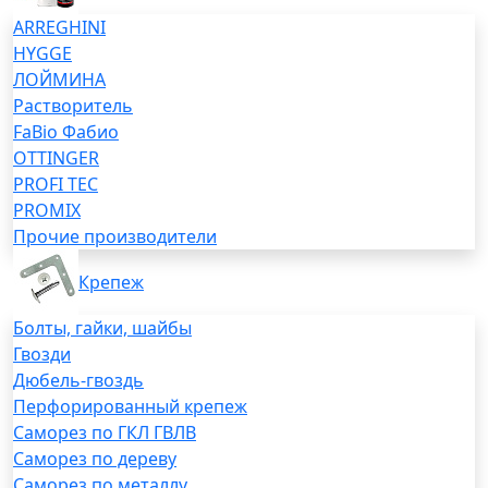
ARREGHINI
HYGGE
ЛОЙМИНА
Растворитель
FaBio Фабио
OTTINGER
PROFI TEC
PROMIX
Прочие производители
Крепеж
Болты, гайки, шайбы
Гвозди
Дюбель-гвоздь
Перфорированный крепеж
Саморез по ГКЛ ГВЛВ
Саморез по дереву
Саморез по металлу