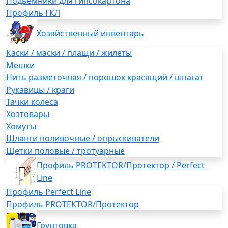
Подьемники для гипсокартона
Профиль ГКЛ
Хозяйственный инвентарь
Каски / маски / плащи / жилеты
Мешки
Нить разметочная / порошок красящий / шпагат
Рукавицы / краги
Тачки колеса
Хозтовары
Хомуты
Шланги поливочные / опрыскиватели
Щетки половые / тротуарные
Профиль PROTEKTOR/Протектор / Perfect
Line
Профиль Perfect Line
Профиль PROTEKTOR/Протектор
Грунтовка