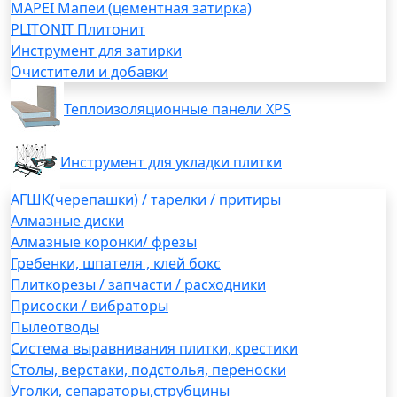
MAPEI Мапеи (цементная затирка)
PLITONIT Плитонит
Инструмент для затирки
Очистители и добавки
Теплоизоляционные панели XPS
Инструмент для укладки плитки
АГШК(черепашки) / тарелки / притиры
Алмазные диски
Алмазные коронки/ фрезы
Гребенки, шпателя , клей бокс
Плиткорезы / запчасти / расходники
Присоски / вибраторы
Пылеотводы
Система выравнивания плитки, крестики
Столы, верстаки, подстолья, переноски
Уголки, сепараторы,струбцины