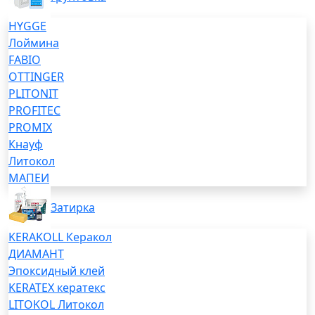
HYGGE
Лоймина
FABIO
OTTINGER
PLITONIT
PROFITEC
PROMIX
Кнауф
Литокол
МАПЕИ
Затирка
KERAKOLL Керакол
ДИАМАНТ
Эпоксидный клей
KERATEX кератекс
LITOKOL Литокол