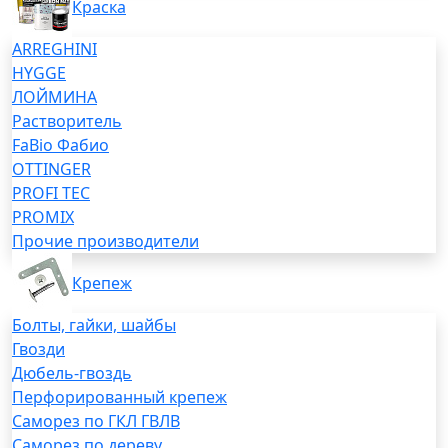
Краска
ARREGHINI
HYGGE
ЛОЙМИНА
Растворитель
FaBio Фабио
OTTINGER
PROFI TEC
PROMIX
Прочие производители
Крепеж
Болты, гайки, шайбы
Гвозди
Дюбель-гвоздь
Перфорированный крепеж
Саморез по ГКЛ ГВЛВ
Саморез по дереву