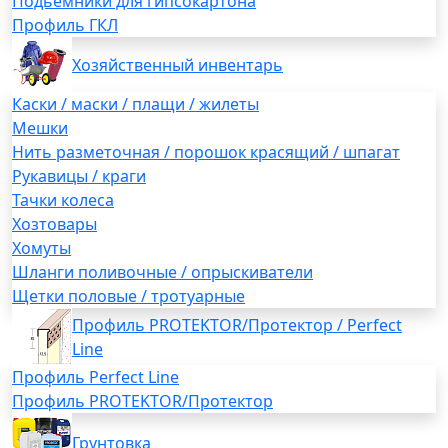
Подьемники для гипсокартона
Профиль ГКЛ
Хозяйственный инвентарь
Каски / маски / плащи / жилеты
Мешки
Нить разметочная / порошок красящий / шпагат
Рукавицы / краги
Тачки колеса
Хозтовары
Хомуты
Шланги поливочные / опрыскиватели
Щетки половые / тротуарные
Профиль PROTEKTOR/Протектор / Perfect
Line
Профиль Perfect Line
Профиль PROTEKTOR/Протектор
Грунтовка