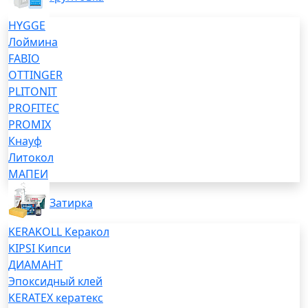
HYGGE
Лоймина
FABIO
OTTINGER
PLITONIT
PROFITEC
PROMIX
Кнауф
Литокол
МАПЕИ
Затирка
KERAKOLL Керакол
KIPSI Кипси
ДИАМАНТ
Эпоксидный клей
KERATEX кератекс