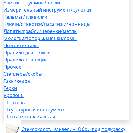
Замки/проушины/петли
Измерительный инструмент/рулетки
Кельмы / гладилки
Ключи/отвертки/пасатижи/ножницы
Лопаты/грабли/черенки/метлы
Молотки/топоры/киянки/ломы
Ножовки/пилы
Правило для стяжки
Правило трапеция
Прочее
Стэплеры/скобы
Тазы/ведра
Терки
Уровень
Шпатель
Штукатурный инструмент
Щетка металлическая
Стеклохолст. Флизелин. Обои под подкраску