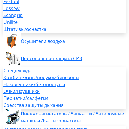
Festool
Lossew
Scangrip
Unilite
Штативы/оснастка
Осушители воздуха
Персональная защита СИЗ
Спецодежда
Комбинезоны/полукомбинезоны
Наколенники/бетоноступы
Очки/наушники
Перчатки/салфетки
Средства защиты дыхания
Пневмонагнетатель / Запчасти / Затирочные
машины /Растворонасосы