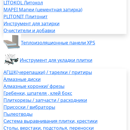
LITOKOL Литокол
MAPEI Мапеи (цементная затирка)
PLITONIT Плитонит
Инструмент для затирки
Очистители и добавки
Теплоизоляционные панели XPS
Инструмент для укладки плитки
АГШК(черепашки) / тарелки / притиры
Алмазные диски
Алмазные коронки/ фрезы
Гребенки, шпателя , клей бокс
Плиткорезы / запчасти / расходники
Присоски / вибраторы
Пылеотводы
Система выравнивания плитки, крестики
Столы, верстаки, подстолья, переноски