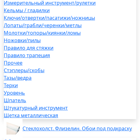
Измерительный инструмент/рулетки
Кельмы / гладилки
Ключи/отвертки/пасатижи/ножницы
Лопаты/грабли/черенки/метлы
Молотки/топоры/киянки/ломы
Ножовки/пилы
Правило для стяжки
Правило трапеция
Прочее
Стэплеры/скобы
Тазы/ведра
Терки
Уровень
Шпатель
Штукатурный инструмент
Щетка металлическая
Стеклохолст. Флизелин. Обои под подкраску