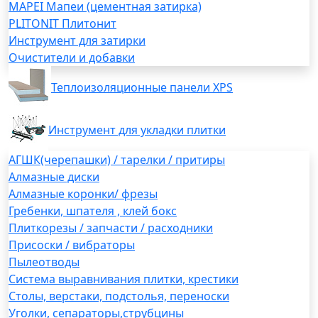
MAPEI Мапеи (цементная затирка)
PLITONIT Плитонит
Инструмент для затирки
Очистители и добавки
Теплоизоляционные панели XPS
Инструмент для укладки плитки
АГШК(черепашки) / тарелки / притиры
Алмазные диски
Алмазные коронки/ фрезы
Гребенки, шпателя , клей бокс
Плиткорезы / запчасти / расходники
Присоски / вибраторы
Пылеотводы
Система выравнивания плитки, крестики
Столы, верстаки, подстолья, переноски
Уголки, сепараторы,струбцины