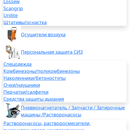
Lossew
Scangrip
Unilite
Штативы/оснастка
Осушители воздуха
Персональная защита СИЗ
Спецодежда
Комбинезоны/полукомбинезоны
Наколенники/бетоноступы
Очки/наушники
Перчатки/салфетки
Средства защиты дыхания
Пневмонагнетатель / Запчасти / Затирочные
машины /Растворонасосы
Растворонасосы, растворосмесители,