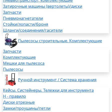
пневмотранспорт, комплектующие
Затирочные машины (вертолеты)/диски
Запчасти
Пневмонагнетатели
Стойки/лопасти/броня
Шланги/соединения/гасители
Пылесосы строительные. Комплектующие
Запчасти
Комплектующие
Мешки для пылесоса
Пылесосы
Ручной инструмент / Система хранения
Кейсы. Систейнеры. Тележки для инструмента
H - правило
Диски отрезные
Замки/проушины/петли