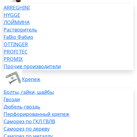
ARREGHINI
HYGGE
ЛОЙМИНА
Растворитель
FaBio Фабио
OTTINGER
PROFI TEC
PROMIX
Прочие производители
Крепеж
Болты, гайки, шайбы
Гвозди
Дюбель-гвоздь
Перфорированный крепеж
Саморез по ГКЛ ГВЛВ
Саморез по дереву
Саморез по металлу