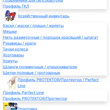
Подьемники для гипсокартона
Профиль ГКЛ
Хозяйственный инвентарь
Каски / маски / плащи / жилеты
Мешки
Нить разметочная / порошок красящий / шпагат
Рукавицы / краги
Тачки колеса
Хозтовары
Хомуты
Шланги поливочные / опрыскиватели
Щетки половые / тротуарные
Профиль PROTEKTOR/Протектор / Perfect
Line
Профиль Perfect Line
Профиль PROTEKTOR/Протектор
Грунтовка