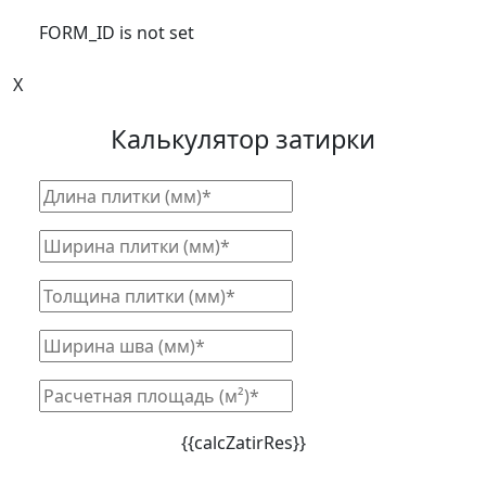
FORM_ID is not set
X
Калькулятор затирки
{{calcZatirRes}}