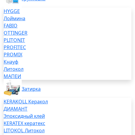
HYGGE
Лоймина
FABIO
OTTINGER
PLITONIT
PROFITEC
PROMIX
Кнауф
Литокол
МАПЕИ
Затирка
KERAKOLL Керакол
ДИАМАНТ
Эпоксидный клей
KERATEX кератекс
LITOKOL Литокол