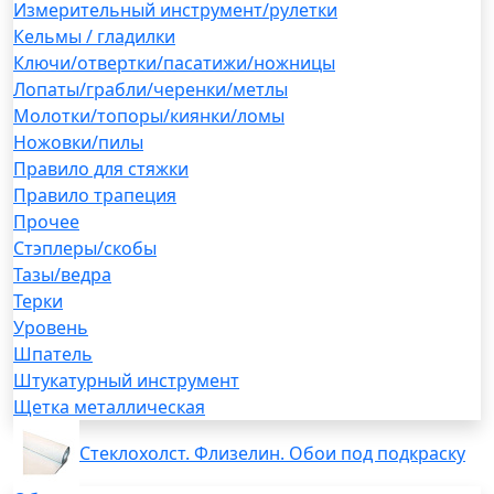
Измерительный инструмент/рулетки
Кельмы / гладилки
Ключи/отвертки/пасатижи/ножницы
Лопаты/грабли/черенки/метлы
Молотки/топоры/киянки/ломы
Ножовки/пилы
Правило для стяжки
Правило трапеция
Прочее
Стэплеры/скобы
Тазы/ведра
Терки
Уровень
Шпатель
Штукатурный инструмент
Щетка металлическая
Стеклохолст. Флизелин. Обои под подкраску