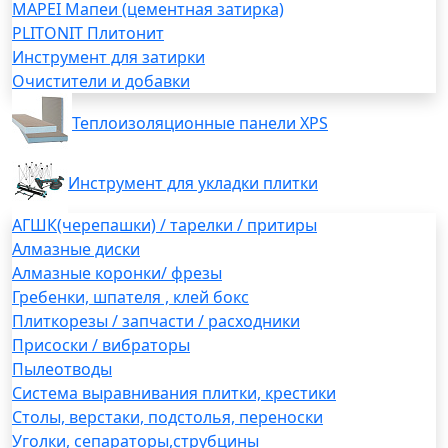
MAPEI Мапеи (цементная затирка)
PLITONIT Плитонит
Инструмент для затирки
Очистители и добавки
Теплоизоляционные панели XPS
Инструмент для укладки плитки
АГШК(черепашки) / тарелки / притиры
Алмазные диски
Алмазные коронки/ фрезы
Гребенки, шпателя , клей бокс
Плиткорезы / запчасти / расходники
Присоски / вибраторы
Пылеотводы
Система выравнивания плитки, крестики
Столы, верстаки, подстолья, переноски
Уголки, сепараторы,струбцины