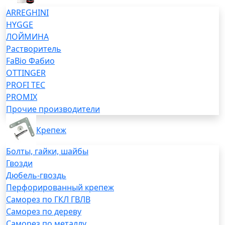
ARREGHINI
HYGGE
ЛОЙМИНА
Растворитель
FaBio Фабио
OTTINGER
PROFI TEC
PROMIX
Прочие производители
Крепеж
Болты, гайки, шайбы
Гвозди
Дюбель-гвоздь
Перфорированный крепеж
Саморез по ГКЛ ГВЛВ
Саморез по дереву
Саморез по металлу