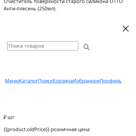
Очиститель поверхности старого силикона OTTO
Анти-плесень (250мл).
Меню
Каталог
Поиск
Корзина
Избранное
Профиль
₽ шт
{{product.oldPrice}}
розничная цена