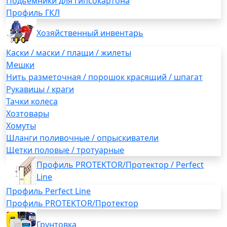
Подьемники для гипсокартона
Профиль ГКЛ
Хозяйственный инвентарь
Каски / маски / плащи / жилеты
Мешки
Нить разметочная / порошок красящий / шпагат
Рукавицы / краги
Тачки колеса
Хозтовары
Хомуты
Шланги поливочные / опрыскиватели
Щетки половые / тротуарные
Профиль PROTEKTOR/Протектор / Perfect
Line
Профиль Perfect Line
Профиль PROTEKTOR/Протектор
Грунтовка