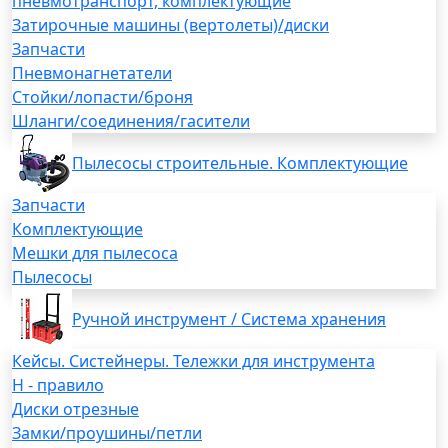
пневмотранспорт, комплектующие
Затирочные машины (вертолеты)/диски
Запчасти
Пневмонагнетатели
Стойки/лопасти/броня
Шланги/соединения/гасители
Пылесосы строительные. Комплектующие
Запчасти
Комплектующие
Мешки для пылесоса
Пылесосы
Ручной инструмент / Система хранения
Кейсы. Систейнеры. Тележки для инструмента
H - правило
Диски отрезные
Замки/проушины/петли