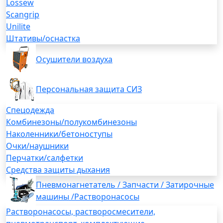
Lossew
Scangrip
Unilite
Штативы/оснастка
Осушители воздуха
Персональная защита СИЗ
Спецодежда
Комбинезоны/полукомбинезоны
Наколенники/бетоноступы
Очки/наушники
Перчатки/салфетки
Средства защиты дыхания
Пневмонагнетатель / Запчасти / Затирочные
машины /Растворонасосы
Растворонасосы, растворосмесители,