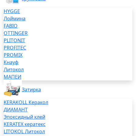
HYGGE
Лоймина
FABIO
OTTINGER
PLITONIT
PROFITEC
PROMIX
Кнауф
Литокол
МАПЕИ
Затирка
KERAKOLL Керакол
ДИАМАНТ
Эпоксидный клей
KERATEX кератекс
LITOKOL Литокол