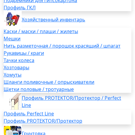
Подьемники для гипсокартона
Профиль ГКЛ
Хозяйственный инвентарь
Каски / маски / плащи / жилеты
Мешки
Нить разметочная / порошок красящий / шпагат
Рукавицы / краги
Тачки колеса
Хозтовары
Хомуты
Шланги поливочные / опрыскиватели
Щетки половые / тротуарные
Профиль PROTEKTOR/Протектор / Perfect
Line
Профиль Perfect Line
Профиль PROTEKTOR/Протектор
Грунтовка