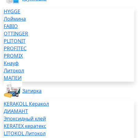
HYGGE
Лоймина
FABIO
OTTINGER
PLITONIT
PROFITEC
PROMIX
Кнауф
Литокол
МАПЕИ
Затирка
KERAKOLL Керакол
ДИАМАНТ
Эпоксидный клей
KERATEX кератекс
LITOKOL Литокол