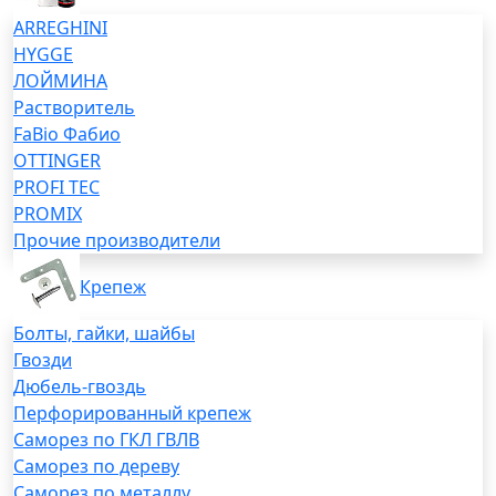
ARREGHINI
HYGGE
ЛОЙМИНА
Растворитель
FaBio Фабио
OTTINGER
PROFI TEC
PROMIX
Прочие производители
Крепеж
Болты, гайки, шайбы
Гвозди
Дюбель-гвоздь
Перфорированный крепеж
Саморез по ГКЛ ГВЛВ
Саморез по дереву
Саморез по металлу