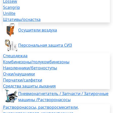
Lossew
Scangrip
Unilite
Штативы/оснастка
Осушители воздуха
Персональная защита СИЗ
Спецодежда
Комбинезоны/полукомбинезоны
Наколенники/бетоноступы
Очки/наушники
Перчатки/салфетки
Средства защиты дыхания
Пневмонагнетатель / Запчасти / Затирочные
машины /Растворонасосы
Растворонасосы, растворосмесители,