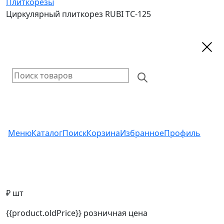
Плиткорезы
Циркулярный плиткорез RUBI TC-125
Меню
Каталог
Поиск
Корзина
Избранное
Профиль
₽ шт
{{product.oldPrice}}
розничная цена