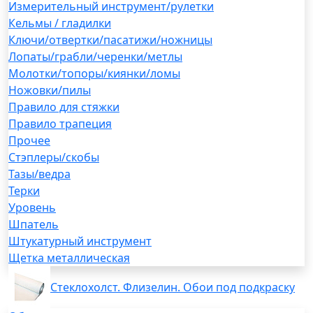
Измерительный инструмент/рулетки
Кельмы / гладилки
Ключи/отвертки/пасатижи/ножницы
Лопаты/грабли/черенки/метлы
Молотки/топоры/киянки/ломы
Ножовки/пилы
Правило для стяжки
Правило трапеция
Прочее
Стэплеры/скобы
Тазы/ведра
Терки
Уровень
Шпатель
Штукатурный инструмент
Щетка металлическая
Стеклохолст. Флизелин. Обои под подкраску