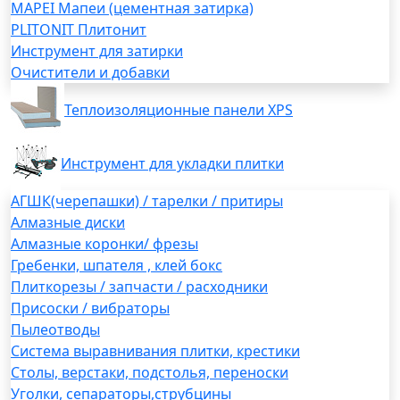
MAPEI Мапеи (цементная затирка)
PLITONIT Плитонит
Инструмент для затирки
Очистители и добавки
Теплоизоляционные панели XPS
Инструмент для укладки плитки
АГШК(черепашки) / тарелки / притиры
Алмазные диски
Алмазные коронки/ фрезы
Гребенки, шпателя , клей бокс
Плиткорезы / запчасти / расходники
Присоски / вибраторы
Пылеотводы
Система выравнивания плитки, крестики
Столы, верстаки, подстолья, переноски
Уголки, сепараторы,струбцины