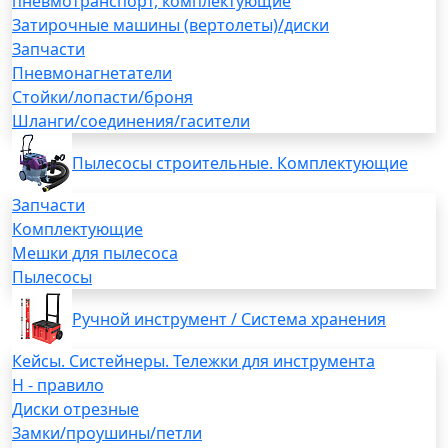
пневмотранспорт, комплектующие
Затирочные машины (вертолеты)/диски
Запчасти
Пневмонагнетатели
Стойки/лопасти/броня
Шланги/соединения/гасители
Пылесосы строительные. Комплектующие
Запчасти
Комплектующие
Мешки для пылесоса
Пылесосы
Ручной инструмент / Система хранения
Кейсы. Систейнеры. Тележки для инструмента
H - правило
Диски отрезные
Замки/проушины/петли