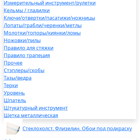
Измерительный инструмент/рулетки
Кельмы / гладилки
Ключи/отвертки/пасатижи/ножницы
Лопаты/грабли/черенки/метлы
Молотки/топоры/киянки/ломы
Ножовки/пилы
Правило для стяжки
Правило трапеция
Прочее
Стэплеры/скобы
Тазы/ведра
Терки
Уровень
Шпатель
Штукатурный инструмент
Щетка металлическая
Стеклохолст. Флизелин. Обои под подкраску