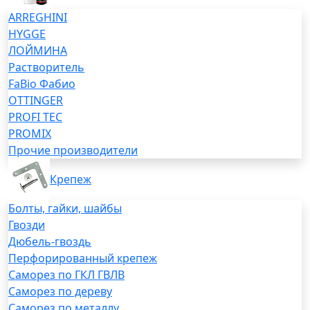
ARREGHINI
HYGGE
ЛОЙМИНА
Растворитель
FaBio Фабио
OTTINGER
PROFI TEC
PROMIX
Прочие производители
Крепеж
Болты, гайки, шайбы
Гвозди
Дюбель-гвоздь
Перфорированный крепеж
Саморез по ГКЛ ГВЛВ
Саморез по дереву
Саморез по металлу