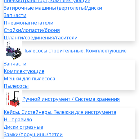
пневмотранспорт, комплектующие
Затирочные машины (вертолеты)/диски
Запчасти
Пневмонагнетатели
Стойки/лопасти/броня
Шланги/соединения/гасители
Пылесосы строительные. Комплектующие
Запчасти
Комплектующие
Мешки для пылесоса
Пылесосы
Ручной инструмент / Система хранения
Кейсы. Систейнеры. Тележки для инструмента
H - правило
Диски отрезные
Замки/проушины/петли