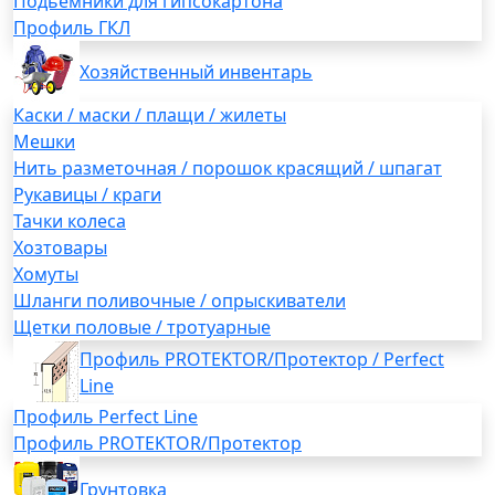
Подьемники для гипсокартона
Профиль ГКЛ
Хозяйственный инвентарь
Каски / маски / плащи / жилеты
Мешки
Нить разметочная / порошок красящий / шпагат
Рукавицы / краги
Тачки колеса
Хозтовары
Хомуты
Шланги поливочные / опрыскиватели
Щетки половые / тротуарные
Профиль PROTEKTOR/Протектор / Perfect
Line
Профиль Perfect Line
Профиль PROTEKTOR/Протектор
Грунтовка