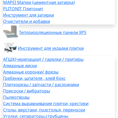
MAPEI Мапеи (цементная затирка)
PLITONIT Плитонит
Инструмент для затирки
Очистители и добавки
Теплоизоляционные панели XPS
Инструмент для укладки плитки
АГШК(черепашки) / тарелки / притиры
Алмазные диски
Алмазные коронки/ фрезы
Гребенки, шпателя , клей бокс
Плиткорезы / запчасти / расходники
Присоски / вибраторы
Пылеотводы
Система выравнивания плитки, крестики
Столы, верстаки, подстолья, переноски
Уголки, сепараторы,струбцины