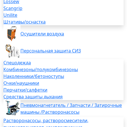
Lossew
Scangrip
Unilite
Штативы/оснастка
Осушители воздуха
Персональная защита СИЗ
Спецодежда
Комбинезоны/полукомбинезоны
Наколенники/бетоноступы
Очки/наушники
Перчатки/салфетки
Средства защиты дыхания
Пневмонагнетатель / Запчасти / Затирочные
машины /Растворонасосы
Растворонасосы, растворосмесители,