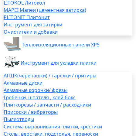
LITOKOL Литокол
MAPEI Мапеи (цементная затирка)
PLITONIT Плитонит
Инструмент для затирки
Очистители и добавки
Теплоизоляционные панели XPS
Инструмент для укладки плитки
АГШК(черепашки) / тарелки / притиры
Алмазные диски
Алмазные коронки/ фрезы
Гребенки, шпателя , клей бокс
Плиткорезы / запчасти / расходники
Присоски / вибраторы
Пылеотводы
Система выравнивания плитки, крестики
Столы, верстаки, подстолья, переноски