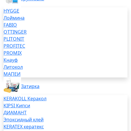
HYGGE
Лоймина
FABIO
OTTINGER
PLITONIT
PROFITEC
PROMIX
Кнауф
Литокол
МАПЕИ
Затирка
KERAKOLL Керакол
KIPSI Кипси
ДИАМАНТ
Эпоксидный клей
KERATEX кератекс