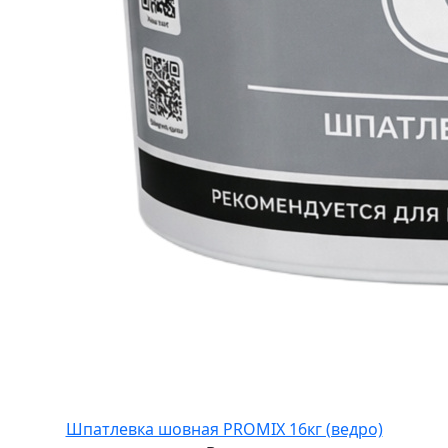
Шпатлевка шовная PROMIX 16кг (ведро)