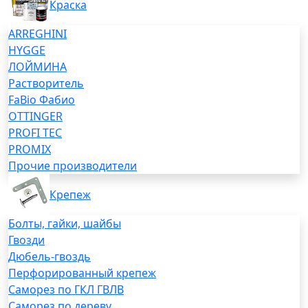
Краска
ARREGHINI
HYGGE
ЛОЙМИНА
Растворитель
FaBio Фабио
OTTINGER
PROFI TEC
PROMIX
Прочие производители
Крепеж
Болты, гайки, шайбы
Гвозди
Дюбель-гвоздь
Перфорированный крепеж
Саморез по ГКЛ ГВЛВ
Саморез по дереву