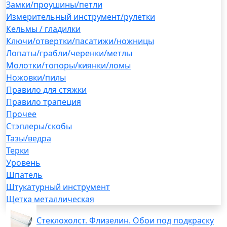
Замки/проушины/петли
Измерительный инструмент/рулетки
Кельмы / гладилки
Ключи/отвертки/пасатижи/ножницы
Лопаты/грабли/черенки/метлы
Молотки/топоры/киянки/ломы
Ножовки/пилы
Правило для стяжки
Правило трапеция
Прочее
Стэплеры/скобы
Тазы/ведра
Терки
Уровень
Шпатель
Штукатурный инструмент
Щетка металлическая
Стеклохолст. Флизелин. Обои под подкраску