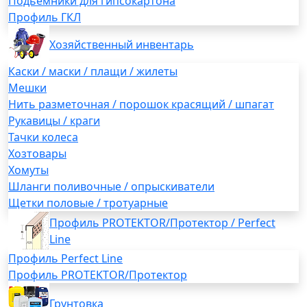
Подьемники для гипсокартона
Профиль ГКЛ
Хозяйственный инвентарь
Каски / маски / плащи / жилеты
Мешки
Нить разметочная / порошок красящий / шпагат
Рукавицы / краги
Тачки колеса
Хозтовары
Хомуты
Шланги поливочные / опрыскиватели
Щетки половые / тротуарные
Профиль PROTEKTOR/Протектор / Perfect
Line
Профиль Perfect Line
Профиль PROTEKTOR/Протектор
Грунтовка