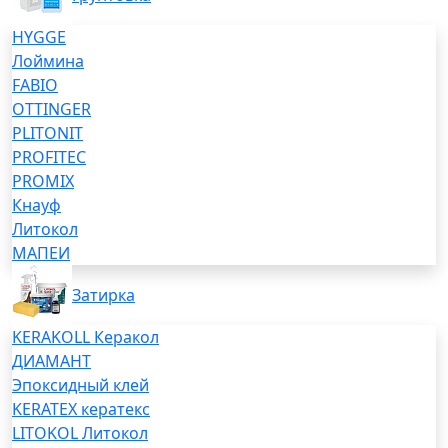
HYGGE
Лоймина
FABIO
OTTINGER
PLITONIT
PROFITEC
PROMIX
Кнауф
Литокол
МАПЕИ
Затирка
KERAKOLL Керакол
ДИАМАНТ
Эпоксидный клей
KERATEX кератекс
LITOKOL Литокол