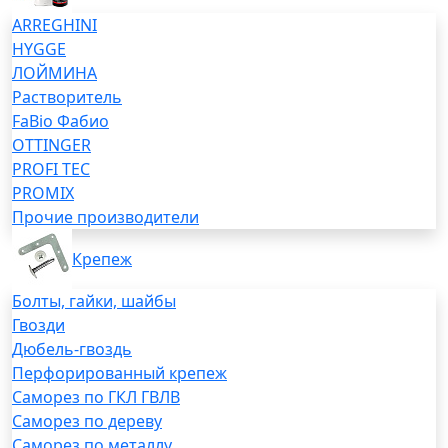
ARREGHINI
HYGGE
ЛОЙМИНА
Растворитель
FaBio Фабио
OTTINGER
PROFI TEC
PROMIX
Прочие производители
Крепеж
Болты, гайки, шайбы
Гвозди
Дюбель-гвоздь
Перфорированный крепеж
Саморез по ГКЛ ГВЛВ
Саморез по дереву
Саморез по металлу