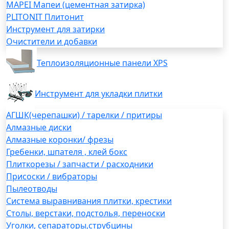
MAPEI Мапеи (цементная затирка)
PLITONIT Плитонит
Инструмент для затирки
Очистители и добавки
Теплоизоляционные панели XPS
Инструмент для укладки плитки
АГШК(черепашки) / тарелки / притиры
Алмазные диски
Алмазные коронки/ фрезы
Гребенки, шпателя , клей бокс
Плиткорезы / запчасти / расходники
Присоски / вибраторы
Пылеотводы
Система выравнивания плитки, крестики
Столы, верстаки, подстолья, переноски
Уголки, сепараторы,струбцины