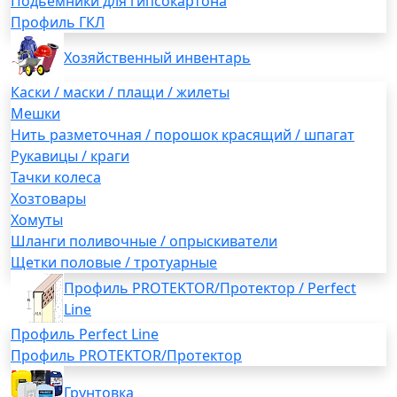
Подьемники для гипсокартона
Профиль ГКЛ
Хозяйственный инвентарь
Каски / маски / плащи / жилеты
Мешки
Нить разметочная / порошок красящий / шпагат
Рукавицы / краги
Тачки колеса
Хозтовары
Хомуты
Шланги поливочные / опрыскиватели
Щетки половые / тротуарные
Профиль PROTEKTOR/Протектор / Perfect
Line
Профиль Perfect Line
Профиль PROTEKTOR/Протектор
Грунтовка