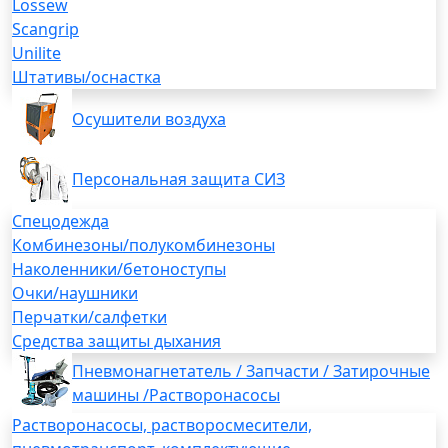
Lossew
Scangrip
Unilite
Штативы/оснастка
Осушители воздуха
Персональная защита СИЗ
Спецодежда
Комбинезоны/полукомбинезоны
Наколенники/бетоноступы
Очки/наушники
Перчатки/салфетки
Средства защиты дыхания
Пневмонагнетатель / Запчасти / Затирочные
машины /Растворонасосы
Растворонасосы, растворосмесители,