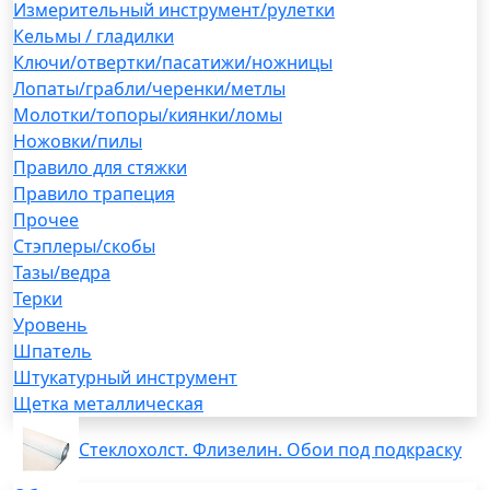
Измерительный инструмент/рулетки
Кельмы / гладилки
Ключи/отвертки/пасатижи/ножницы
Лопаты/грабли/черенки/метлы
Молотки/топоры/киянки/ломы
Ножовки/пилы
Правило для стяжки
Правило трапеция
Прочее
Стэплеры/скобы
Тазы/ведра
Терки
Уровень
Шпатель
Штукатурный инструмент
Щетка металлическая
Стеклохолст. Флизелин. Обои под подкраску