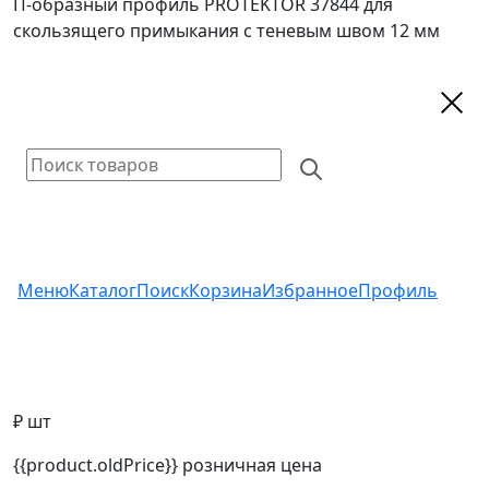
П-образный профиль PROTEKTOR 37844 для
скользящего примыкания с теневым швом 12 мм
Меню
Каталог
Поиск
Корзина
Избранное
Профиль
₽ шт
{{product.oldPrice}}
розничная цена