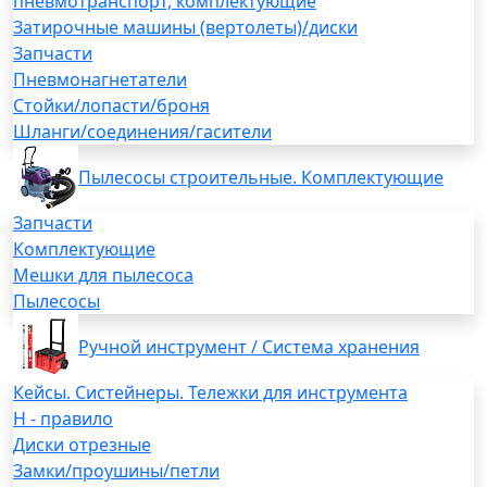
пневмотранспорт, комплектующие
Затирочные машины (вертолеты)/диски
Запчасти
Пневмонагнетатели
Стойки/лопасти/броня
Шланги/соединения/гасители
Пылесосы строительные. Комплектующие
Запчасти
Комплектующие
Мешки для пылесоса
Пылесосы
Ручной инструмент / Система хранения
Кейсы. Систейнеры. Тележки для инструмента
H - правило
Диски отрезные
Замки/проушины/петли