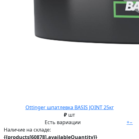
Ottinger шпатлевка BASIS JOINT 25кг
₽
шт
Есть вариации
+
−
Наличие на складе:
{{products[60878].availableQuantity}}