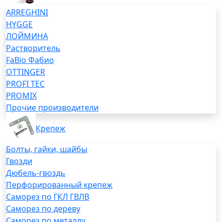
ARREGHINI
HYGGE
ЛОЙМИНА
Растворитель
FaBio Фабио
OTTINGER
PROFI TEC
PROMIX
Прочие производители
Крепеж
Болты, гайки, шайбы
Гвозди
Дюбель-гвоздь
Перфорированный крепеж
Саморез по ГКЛ ГВЛВ
Саморез по дереву
Саморез по металлу