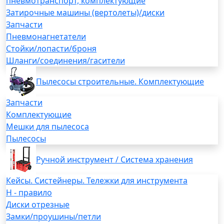
пневмотранспорт, комплектующие
Затирочные машины (вертолеты)/диски
Запчасти
Пневмонагнетатели
Стойки/лопасти/броня
Шланги/соединения/гасители
Пылесосы строительные. Комплектующие
Запчасти
Комплектующие
Мешки для пылесоса
Пылесосы
Ручной инструмент / Система хранения
Кейсы. Систейнеры. Тележки для инструмента
H - правило
Диски отрезные
Замки/проушины/петли