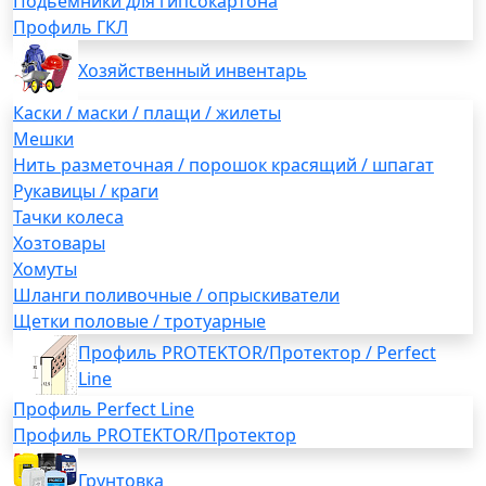
Подьемники для гипсокартона
Профиль ГКЛ
Хозяйственный инвентарь
Каски / маски / плащи / жилеты
Мешки
Нить разметочная / порошок красящий / шпагат
Рукавицы / краги
Тачки колеса
Хозтовары
Хомуты
Шланги поливочные / опрыскиватели
Щетки половые / тротуарные
Профиль PROTEKTOR/Протектор / Perfect
Line
Профиль Perfect Line
Профиль PROTEKTOR/Протектор
Грунтовка