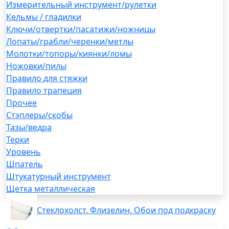
Измерительный инструмент/рулетки
Кельмы / гладилки
Ключи/отвертки/пасатижи/ножницы
Лопаты/грабли/черенки/метлы
Молотки/топоры/киянки/ломы
Ножовки/пилы
Правило для стяжки
Правило трапеция
Прочее
Стэплеры/скобы
Тазы/ведра
Терки
Уровень
Шпатель
Штукатурный инструмент
Щетка металлическая
Стеклохолст. Флизелин. Обои под подкраску