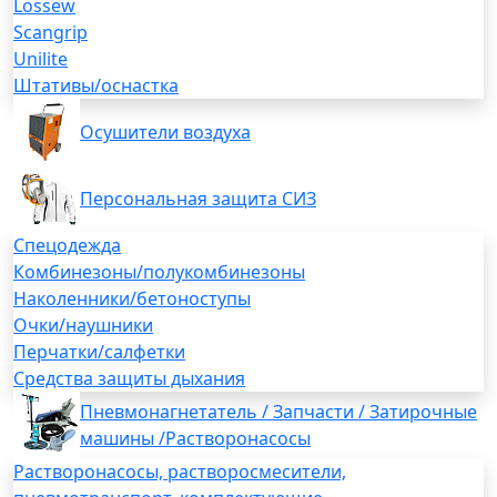
Lossew
Scangrip
Unilite
Штативы/оснастка
Осушители воздуха
Персональная защита СИЗ
Спецодежда
Комбинезоны/полукомбинезоны
Наколенники/бетоноступы
Очки/наушники
Перчатки/салфетки
Средства защиты дыхания
Пневмонагнетатель / Запчасти / Затирочные
машины /Растворонасосы
Растворонасосы, растворосмесители,