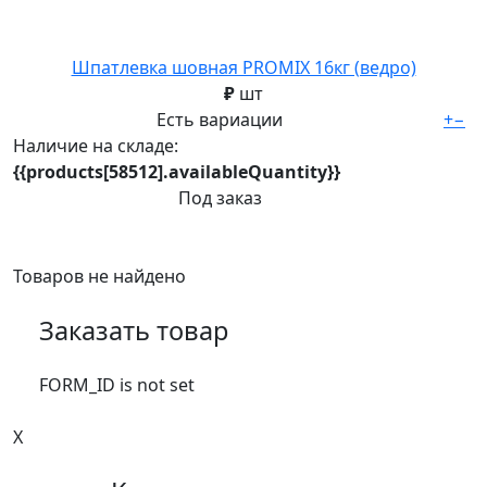
Шпатлевка шовная PROMIX 16кг (ведро)
₽
шт
Есть вариации
+
−
Наличие на складе:
{{products[58512].availableQuantity}}
Под заказ
Товаров не найдено
Заказать товар
FORM_ID is not set
X