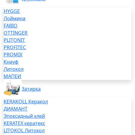
HYGGE
Лоймина
FABIO
OTTINGER
PLITONIT
PROFITEC
PROMIX
Кнауф
Литокол
МАПЕИ
Затирка
KERAKOLL Керакол
ДИАМАНТ
Эпоксидный клей
KERATEX кератекс
LITOKOL Литокол