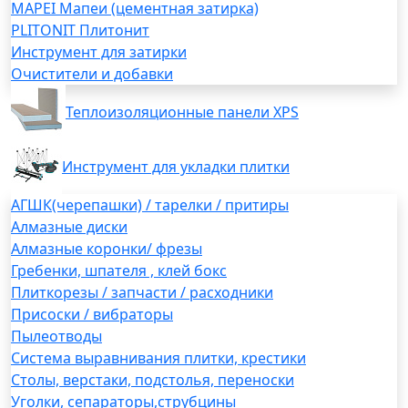
MAPEI Мапеи (цементная затирка)
PLITONIT Плитонит
Инструмент для затирки
Очистители и добавки
Теплоизоляционные панели XPS
Инструмент для укладки плитки
АГШК(черепашки) / тарелки / притиры
Алмазные диски
Алмазные коронки/ фрезы
Гребенки, шпателя , клей бокс
Плиткорезы / запчасти / расходники
Присоски / вибраторы
Пылеотводы
Система выравнивания плитки, крестики
Столы, верстаки, подстолья, переноски
Уголки, сепараторы,струбцины