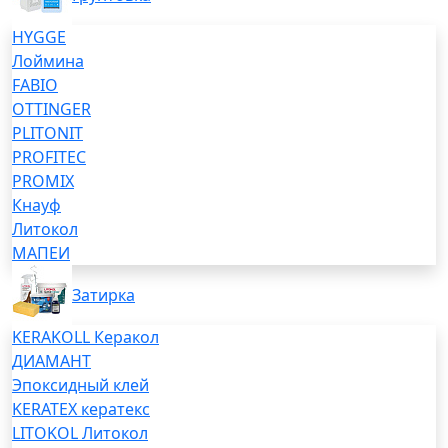
HYGGE
Лоймина
FABIO
OTTINGER
PLITONIT
PROFITEC
PROMIX
Кнауф
Литокол
МАПЕИ
Затирка
KERAKOLL Керакол
ДИАМАНТ
Эпоксидный клей
KERATEX кератекс
LITOKOL Литокол