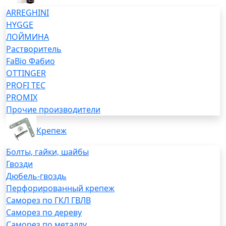
ARREGHINI
HYGGE
ЛОЙМИНА
Растворитель
FaBio Фабио
OTTINGER
PROFI TEC
PROMIX
Прочие производители
Крепеж
Болты, гайки, шайбы
Гвозди
Дюбель-гвоздь
Перфорированный крепеж
Саморез по ГКЛ ГВЛВ
Саморез по дереву
Саморез по металлу