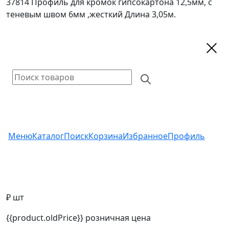
37814 Профиль для кромок гипсокартона 12,5мм, с
теневым швом 6мм ,жесткий Длина 3,05м.
Меню
Каталог
Поиск
Корзина
Избранное
Профиль
₽ шт
{{product.oldPrice}}
розничная цена