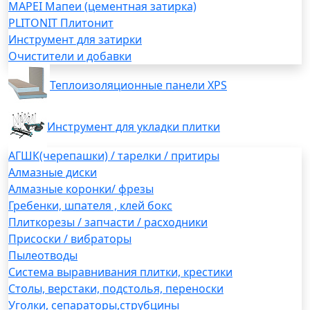
MAPEI Мапеи (цементная затирка)
PLITONIT Плитонит
Инструмент для затирки
Очистители и добавки
Теплоизоляционные панели XPS
Инструмент для укладки плитки
АГШК(черепашки) / тарелки / притиры
Алмазные диски
Алмазные коронки/ фрезы
Гребенки, шпателя , клей бокс
Плиткорезы / запчасти / расходники
Присоски / вибраторы
Пылеотводы
Система выравнивания плитки, крестики
Столы, верстаки, подстолья, переноски
Уголки, сепараторы,струбцины