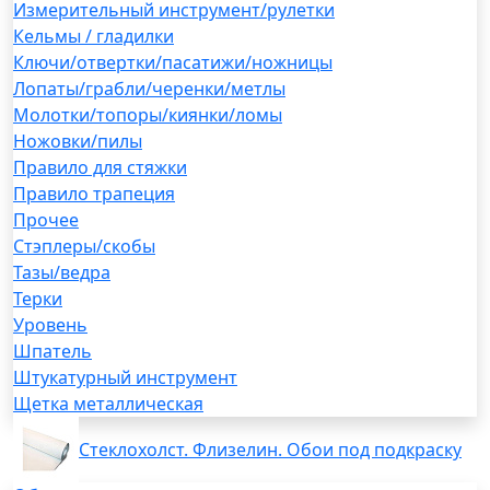
Измерительный инструмент/рулетки
Кельмы / гладилки
Ключи/отвертки/пасатижи/ножницы
Лопаты/грабли/черенки/метлы
Молотки/топоры/киянки/ломы
Ножовки/пилы
Правило для стяжки
Правило трапеция
Прочее
Стэплеры/скобы
Тазы/ведра
Терки
Уровень
Шпатель
Штукатурный инструмент
Щетка металлическая
Стеклохолст. Флизелин. Обои под подкраску