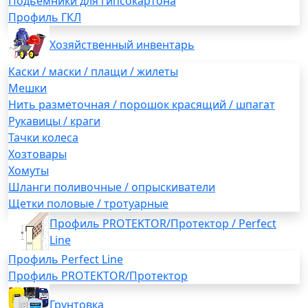
Подьемники для гипсокартона
Профиль ГКЛ
Хозяйственный инвентарь
Каски / маски / плащи / жилеты
Мешки
Нить разметочная / порошок красящий / шпагат
Рукавицы / краги
Тачки колеса
Хозтовары
Хомуты
Шланги поливочные / опрыскиватели
Щетки половые / тротуарные
Профиль PROTEKTOR/Протектор / Perfect
Line
Профиль Perfect Line
Профиль PROTEKTOR/Протектор
Грунтовка