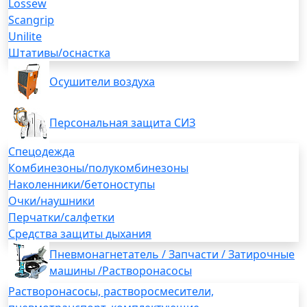
Lossew
Scangrip
Unilite
Штативы/оснастка
Осушители воздуха
Персональная защита СИЗ
Спецодежда
Комбинезоны/полукомбинезоны
Наколенники/бетоноступы
Очки/наушники
Перчатки/салфетки
Средства защиты дыхания
Пневмонагнетатель / Запчасти / Затирочные
машины /Растворонасосы
Растворонасосы, растворосмесители,