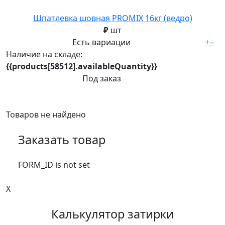
Шпатлевка шовная PROMIX 16кг (ведро)
₽
шт
Есть вариации
+
−
Наличие на складе:
{{products[58512].availableQuantity}}
Под заказ
Товаров не найдено
Заказать товар
FORM_ID is not set
X
Калькулятор затирки