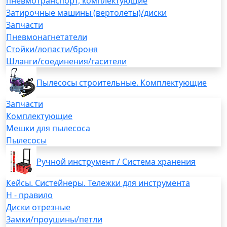
пневмотранспорт, комплектующие
Затирочные машины (вертолеты)/диски
Запчасти
Пневмонагнетатели
Стойки/лопасти/броня
Шланги/соединения/гасители
Пылесосы строительные. Комплектующие
Запчасти
Комплектующие
Мешки для пылесоса
Пылесосы
Ручной инструмент / Система хранения
Кейсы. Систейнеры. Тележки для инструмента
H - правило
Диски отрезные
Замки/проушины/петли