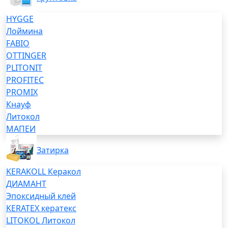
HYGGE
Лоймина
FABIO
OTTINGER
PLITONIT
PROFITEC
PROMIX
Кнауф
Литокол
МАПЕИ
Затирка
KERAKOLL Керакол
ДИАМАНТ
Эпоксидный клей
KERATEX кератекс
LITOKOL Литокол