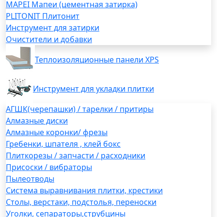
MAPEI Мапеи (цементная затирка)
PLITONIT Плитонит
Инструмент для затирки
Очистители и добавки
Теплоизоляционные панели XPS
Инструмент для укладки плитки
АГШК(черепашки) / тарелки / притиры
Алмазные диски
Алмазные коронки/ фрезы
Гребенки, шпателя , клей бокс
Плиткорезы / запчасти / расходники
Присоски / вибраторы
Пылеотводы
Система выравнивания плитки, крестики
Столы, верстаки, подстолья, переноски
Уголки, сепараторы,струбцины