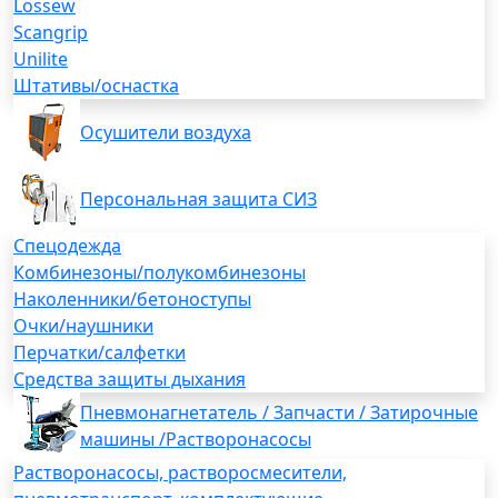
Lossew
Scangrip
Unilite
Штативы/оснастка
Осушители воздуха
Персональная защита СИЗ
Спецодежда
Комбинезоны/полукомбинезоны
Наколенники/бетоноступы
Очки/наушники
Перчатки/салфетки
Средства защиты дыхания
Пневмонагнетатель / Запчасти / Затирочные
машины /Растворонасосы
Растворонасосы, растворосмесители,