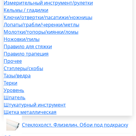
Измерительный инструмент/рулетки
Кельмы / гладилки
Ключи/отвертки/пасатижи/ножницы
Лопаты/грабли/черенки/метлы
Молотки/топоры/киянки/ломы
Ножовки/пилы
Правило для стяжки
Правило трапеция
Прочее
Стэплеры/скобы
Тазы/ведра
Терки
Уровень
Шпатель
Штукатурный инструмент
Щетка металлическая
Стеклохолст. Флизелин. Обои под подкраску