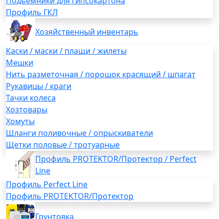
Подьемники для гипсокартона
Профиль ГКЛ
Хозяйственный инвентарь
Каски / маски / плащи / жилеты
Мешки
Нить разметочная / порошок красящий / шпагат
Рукавицы / краги
Тачки колеса
Хозтовары
Хомуты
Шланги поливочные / опрыскиватели
Щетки половые / тротуарные
Профиль PROTEKTOR/Протектор / Perfect
Line
Профиль Perfect Line
Профиль PROTEKTOR/Протектор
Грунтовка