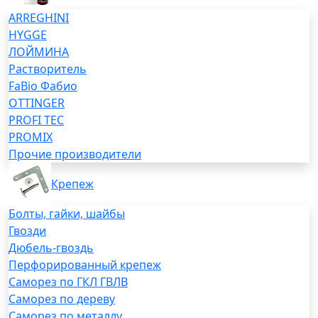
ARREGHINI
HYGGE
ЛОЙМИНА
Растворитель
FaBio Фабио
OTTINGER
PROFI TEC
PROMIX
Прочие производители
Крепеж
Болты, гайки, шайбы
Гвозди
Дюбель-гвоздь
Перфорированный крепеж
Саморез по ГКЛ ГВЛВ
Саморез по дереву
Саморез по металлу