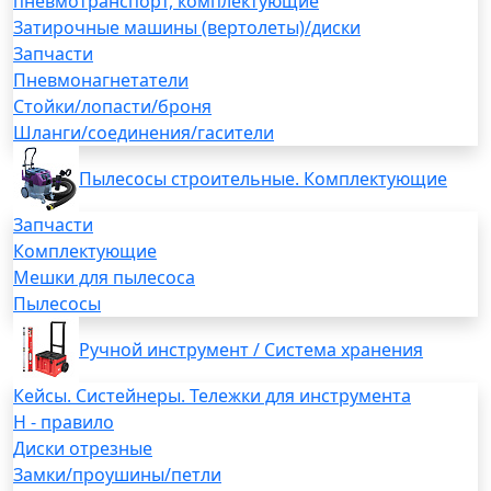
пневмотранспорт, комплектующие
Затирочные машины (вертолеты)/диски
Запчасти
Пневмонагнетатели
Стойки/лопасти/броня
Шланги/соединения/гасители
Пылесосы строительные. Комплектующие
Запчасти
Комплектующие
Мешки для пылесоса
Пылесосы
Ручной инструмент / Система хранения
Кейсы. Систейнеры. Тележки для инструмента
H - правило
Диски отрезные
Замки/проушины/петли