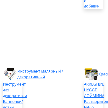
и
добавки
Инструмент малярный /
Крас
декоративный
Инструмент
ARREGHINI
для
HYGGE
декоративки
ЛОЙМИНА
Ванночки/
Растворите
лотки
FaBio