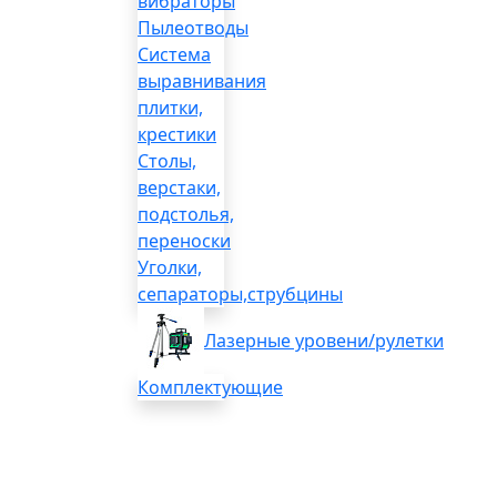
вибраторы
Пылеотводы
Система
выравнивания
плитки,
крестики
Столы,
верстаки,
подстолья,
переноски
Уголки,
сепараторы,струбцины
Лазерные уровени/рулетки
Комплектующие