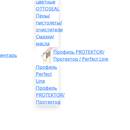
цветные
OTTOSEAL
Пены/
пистолеты/
очистители
Смазки/
масла
Профиль PROTEKTOR/
вентарь
Протектор / Perfect Line
Профиль
Perfect
Line
Профиль
PROTEKTOR/
Протектор