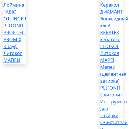
Лоймина
Керакол
FABIO
ДИАМАНТ
OTTINGER
Эпоксидный
PLITONIT
клей
PROFITEC
KERATEX
PROMIX
кератекс
Кнауф
LITOKOL
Литокол
Литокол
МАПЕИ
MAPEI
Мапеи
(цементная
затирка)
PLITONIT
Плитонит
Инструмент
для
затирки
Очистители