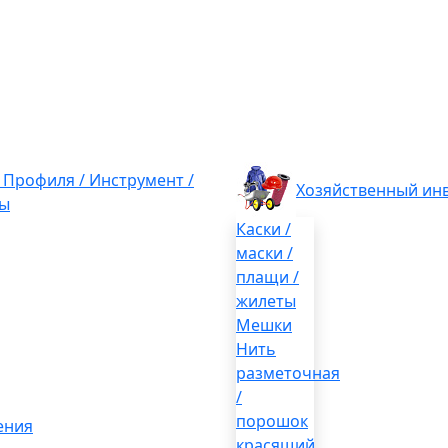
/ Профиля / Инструмент /
Хозяйственный ин
ы
Каски /
маски /
плащи /
жилеты
Мешки
Нить
разметочная
/
порошок
ения
красящий