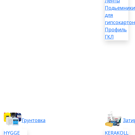
Ленты
Подьемники
для
гипсокартон
Профиль
ГКЛ
Грунтовка
Зати
HYGGE
KERAKOLL