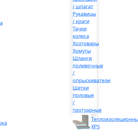
/ шпагат
Рукавицы
/ краги
а
Тачки
колеса
Хозтовары
Хомуты
Шланги
поливочные
/
опрыскиватели
Щетки
половые
/
тротуарные
Теплоизоляционны
рка
XPS