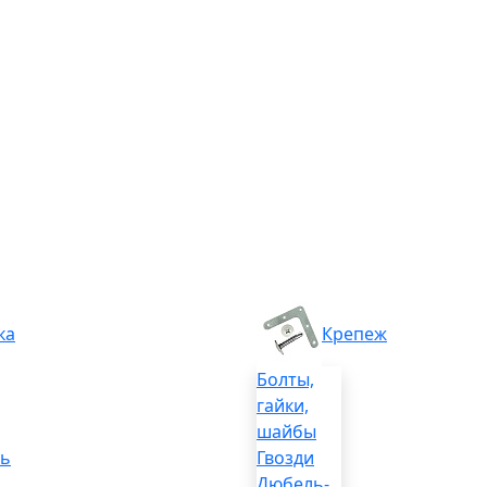
ка
Крепеж
Болты,
гайки,
шайбы
ль
Гвозди
Дюбель-