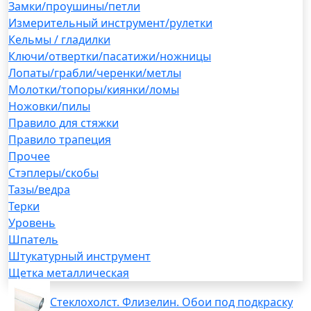
Замки/проушины/петли
Измерительный инструмент/рулетки
Кельмы / гладилки
Ключи/отвертки/пасатижи/ножницы
Лопаты/грабли/черенки/метлы
Молотки/топоры/киянки/ломы
Ножовки/пилы
Правило для стяжки
Правило трапеция
Прочее
Стэплеры/скобы
Тазы/ведра
Терки
Уровень
Шпатель
Штукатурный инструмент
Щетка металлическая
Стеклохолст. Флизелин. Обои под подкраску