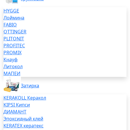
HYGGE
Лоймина
FABIO
OTTINGER
PLITONIT
PROFITEC
PROMIX
Кнауф
Литокол
МАПЕИ
Затирка
KERAKOLL Керакол
KIPSI Кипси
ДИАМАНТ
Эпоксидный клей
KERATEX кератекс