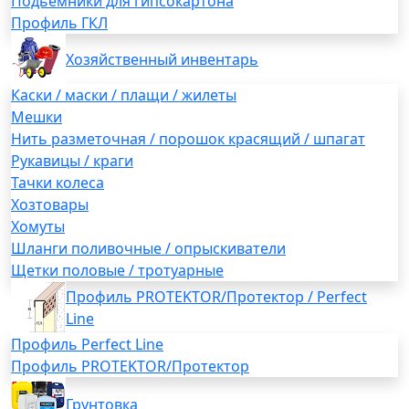
Подьемники для гипсокартона
Профиль ГКЛ
Хозяйственный инвентарь
Каски / маски / плащи / жилеты
Мешки
Нить разметочная / порошок красящий / шпагат
Рукавицы / краги
Тачки колеса
Хозтовары
Хомуты
Шланги поливочные / опрыскиватели
Щетки половые / тротуарные
Профиль PROTEKTOR/Протектор / Perfect
Line
Профиль Perfect Line
Профиль PROTEKTOR/Протектор
Грунтовка