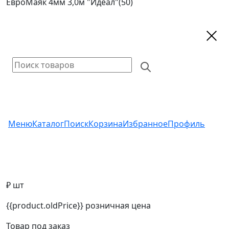
ЕвроМаяк 4мм 3,0м "Идеал"(50)
Меню
Каталог
Поиск
Корзина
Избранное
Профиль
₽ шт
{{product.oldPrice}}
розничная цена
Товар под заказ