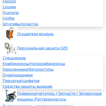
Festool
Lossew
Scangrip
Unilite
Штативы/оснастка
Осушители воздуха
Персональная защита СИЗ
Спецодежда
Комбинезоны/полукомбинезоны
Наколенники/бетоноступы
Очки/наушники
Перчатки/салфетки
Средства защиты дыхания
Пневмонагнетатель / Запчасти / Затирочные
машины /Растворонасосы