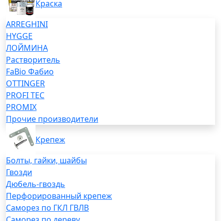
Краска
ARREGHINI
HYGGE
ЛОЙМИНА
Растворитель
FaBio Фабио
OTTINGER
PROFI TEC
PROMIX
Прочие производители
Крепеж
Болты, гайки, шайбы
Гвозди
Дюбель-гвоздь
Перфорированный крепеж
Саморез по ГКЛ ГВЛВ
Саморез по дереву