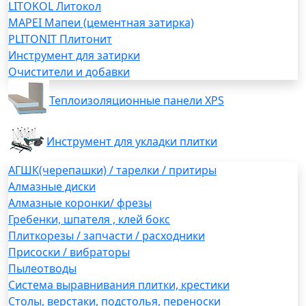
LITOKOL Литокол
MAPEI Мапеи (цементная затирка)
PLITONIT Плитонит
Инструмент для затирки
Очистители и добавки
Теплоизоляционные панели XPS
Инструмент для укладки плитки
АГШК(черепашки) / тарелки / притиры
Алмазные диски
Алмазные коронки/ фрезы
Гребенки, шпателя , клей бокс
Плиткорезы / запчасти / расходники
Присоски / вибраторы
Пылеотводы
Система выравнивания плитки, крестики
Столы, верстаки, подстолья, переноски