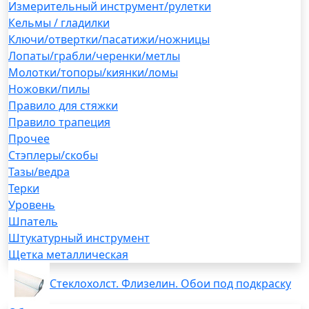
Измерительный инструмент/рулетки
Кельмы / гладилки
Ключи/отвертки/пасатижи/ножницы
Лопаты/грабли/черенки/метлы
Молотки/топоры/киянки/ломы
Ножовки/пилы
Правило для стяжки
Правило трапеция
Прочее
Стэплеры/скобы
Тазы/ведра
Терки
Уровень
Шпатель
Штукатурный инструмент
Щетка металлическая
Стеклохолст. Флизелин. Обои под подкраску