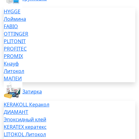
HYGGE
Лоймина
FABIO
OTTINGER
PLITONIT
PROFITEC
PROMIX
Кнауф
Литокол
МАПЕИ
Затирка
KERAKOLL Керакол
ДИАМАНТ
Эпоксидный клей
KERATEX кератекс
LITOKOL Литокол