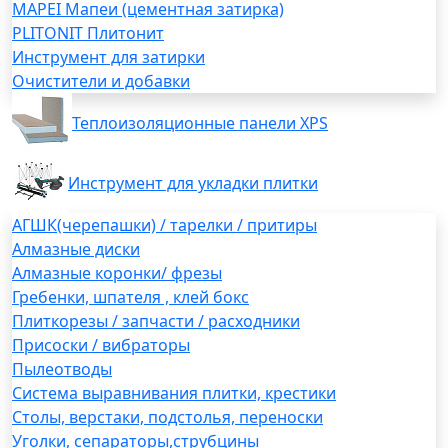
MAPEI Мапеи (цементная затирка)
PLITONIT Плитонит
Инструмент для затирки
Очистители и добавки
Теплоизоляционные панели XPS
Инструмент для укладки плитки
АГШК(черепашки) / тарелки / притиры
Алмазные диски
Алмазные коронки/ фрезы
Гребенки, шпателя , клей бокс
Плиткорезы / запчасти / расходники
Присоски / вибраторы
Пылеотводы
Система выравнивания плитки, крестики
Столы, верстаки, подстолья, переноски
Уголки, сепараторы,струбцины