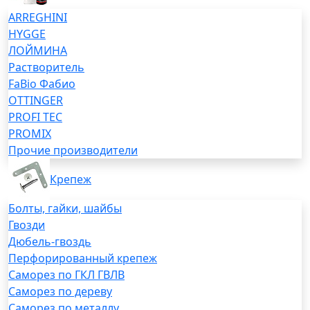
ARREGHINI
HYGGE
ЛОЙМИНА
Растворитель
FaBio Фабио
OTTINGER
PROFI TEC
PROMIX
Прочие производители
Крепеж
Болты, гайки, шайбы
Гвозди
Дюбель-гвоздь
Перфорированный крепеж
Саморез по ГКЛ ГВЛВ
Саморез по дереву
Саморез по металлу