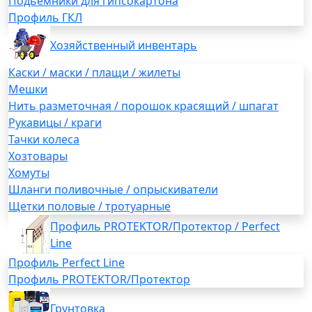
Подьемники для гипсокартона
Профиль ГКЛ
Хозяйственный инвентарь
Каски / маски / плащи / жилеты
Мешки
Нить разметочная / порошок красящий / шпагат
Рукавицы / краги
Тачки колеса
Хозтовары
Хомуты
Шланги поливочные / опрыскиватели
Щетки половые / тротуарные
Профиль PROTEKTOR/Протектор / Perfect
Line
Профиль Perfect Line
Профиль PROTEKTOR/Протектор
Грунтовка