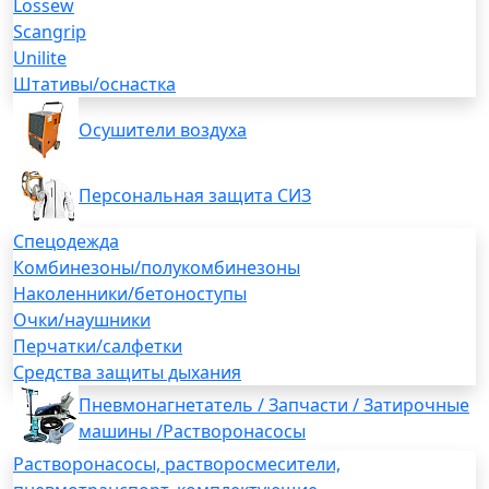
Lossew
Scangrip
Unilite
Штативы/оснастка
Осушители воздуха
Персональная защита СИЗ
Спецодежда
Комбинезоны/полукомбинезоны
Наколенники/бетоноступы
Очки/наушники
Перчатки/салфетки
Средства защиты дыхания
Пневмонагнетатель / Запчасти / Затирочные
машины /Растворонасосы
Растворонасосы, растворосмесители,