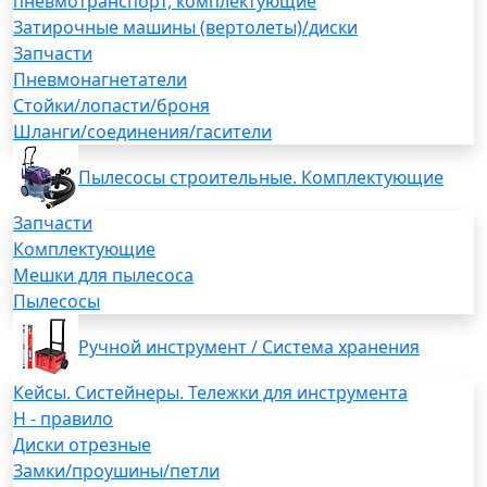
пневмотранспорт, комплектующие
Затирочные машины (вертолеты)/диски
Запчасти
Пневмонагнетатели
Стойки/лопасти/броня
Шланги/соединения/гасители
Пылесосы строительные. Комплектующие
Запчасти
Комплектующие
Мешки для пылесоса
Пылесосы
Ручной инструмент / Система хранения
Кейсы. Систейнеры. Тележки для инструмента
H - правило
Диски отрезные
Замки/проушины/петли