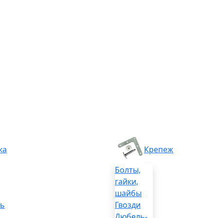
ка
Крепеж
Болты,
гайки,
шайбы
ль
Гвозди
Дюбель-