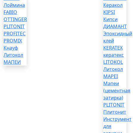
Лоймина
Керакол
FABIO
KIPSI
OTTINGER
Кипси
PLITONIT
ДИАМАНТ
PROFITEC
Эпоксидный
PROMIX
клей
Кнауф
KERATEX
Литокол
кератекс
МАПЕИ
LITOKOL
Литокол
MAPEI
Мапеи
(цементная
затирка)
PLITONIT
Плитонит
Инструмент
для