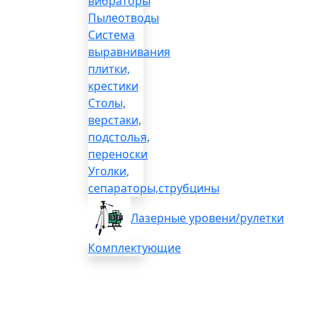
вибраторы
Пылеотводы
Система
выравнивания
плитки,
крестики
Столы,
верстаки,
подстолья,
переноски
Уголки,
сепараторы,струбцины
Лазерные уровени/рулетки
Комплектующие