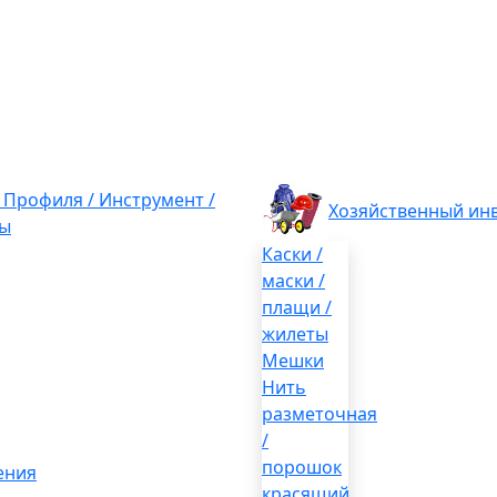
/ Профиля / Инструмент /
Хозяйственный ин
ы
Каски /
маски /
плащи /
жилеты
Мешки
Нить
разметочная
/
порошок
ения
красящий