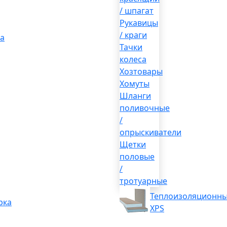
/ шпагат
Рукавицы
/ краги
а
Тачки
колеса
Хозтовары
Хомуты
Шланги
поливочные
/
опрыскиватели
Щетки
половые
/
тротуарные
Теплоизоляционны
рка
XPS