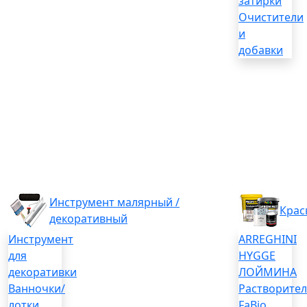
затирки
Очистители
и
добавки
Инструмент малярный /
Крас
декоративный
Инструмент
ARREGHINI
для
HYGGE
декоративки
ЛОЙМИНА
Ванночки/
Растворите
лотки
FaBio