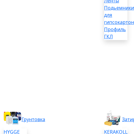
Ленты
Подьемники
для
гипсокартон
Профиль
ГКЛ
Грунтовка
Зати
HYGGE
KERAKOLL