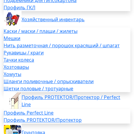
Подьемники для гипсокартона
Профиль ГКЛ
Хозяйственный инвентарь
Каски / маски / плащи / жилеты
Мешки
Нить разметочная / порошок красящий / шпагат
Рукавицы / краги
Тачки колеса
Хозтовары
Хомуты
Шланги поливочные / опрыскиватели
Щетки половые / тротуарные
Профиль PROTEKTOR/Протектор / Perfect
Line
Профиль Perfect Line
Профиль PROTEKTOR/Протектор
Грунтовка