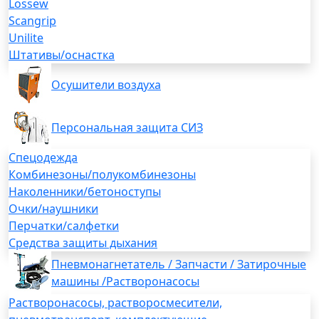
Lossew
Scangrip
Unilite
Штативы/оснастка
Осушители воздуха
Персональная защита СИЗ
Спецодежда
Комбинезоны/полукомбинезоны
Наколенники/бетоноступы
Очки/наушники
Перчатки/салфетки
Средства защиты дыхания
Пневмонагнетатель / Запчасти / Затирочные
машины /Растворонасосы
Растворонасосы, растворосмесители,