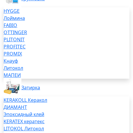
HYGGE
Лоймина
FABIO
OTTINGER
PLITONIT
PROFITEC
PROMIX
Кнауф
Литокол
МАПЕИ
Затирка
KERAKOLL Керакол
ДИАМАНТ
Эпоксидный клей
KERATEX кератекс
LITOKOL Литокол