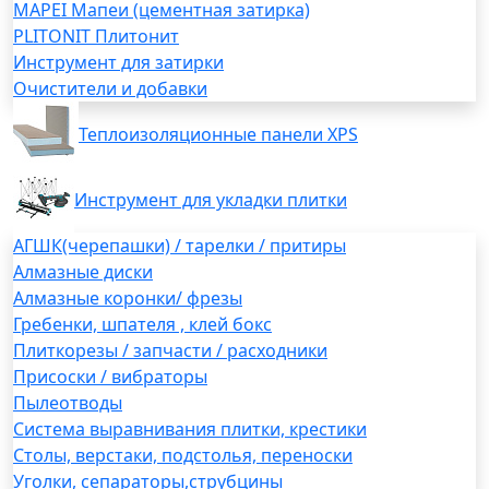
MAPEI Мапеи (цементная затирка)
PLITONIT Плитонит
Инструмент для затирки
Очистители и добавки
Теплоизоляционные панели XPS
Инструмент для укладки плитки
АГШК(черепашки) / тарелки / притиры
Алмазные диски
Алмазные коронки/ фрезы
Гребенки, шпателя , клей бокс
Плиткорезы / запчасти / расходники
Присоски / вибраторы
Пылеотводы
Система выравнивания плитки, крестики
Столы, верстаки, подстолья, переноски
Уголки, сепараторы,струбцины