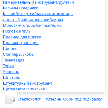
Измерительный инструмент/рулетки
Кельмы / гладилки
Ключи/отвертки/пасатижи/ножницы
Лопаты/грабли/черенки/метлы
Молотки/топоры/киянки/ломы
Ножовки/пилы
Правило для стяжки
Правило трапеция
Прочее
Стэплеры/скобы
Тазы/ведра
Терки
Уровень
Шпатель
Штукатурный инструмент
Щетка металлическая
Стеклохолст. Флизелин. Обои под подкраску