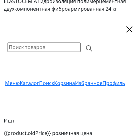
ELASTOCEM A Гидроизоляция полимерцементная
двухкомпонентная фиброармированная 24 кг
Меню
Каталог
Поиск
Корзина
Избранное
Профиль
₽ шт
{{product.oldPrice}}
розничная цена