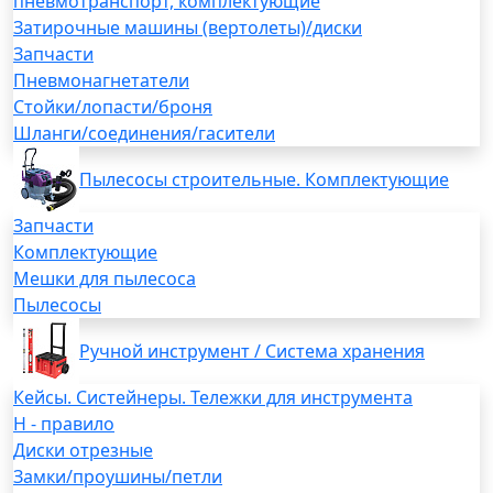
пневмотранспорт, комплектующие
Затирочные машины (вертолеты)/диски
Запчасти
Пневмонагнетатели
Стойки/лопасти/броня
Шланги/соединения/гасители
Пылесосы строительные. Комплектующие
Запчасти
Комплектующие
Мешки для пылесоса
Пылесосы
Ручной инструмент / Система хранения
Кейсы. Систейнеры. Тележки для инструмента
H - правило
Диски отрезные
Замки/проушины/петли