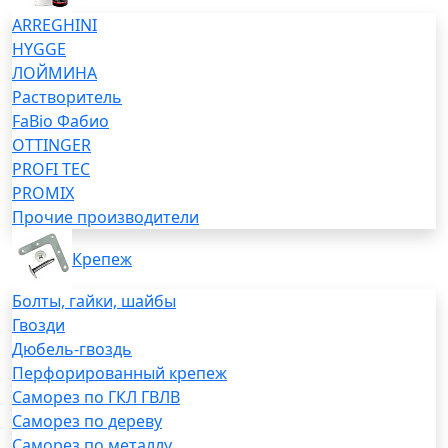
ARREGHINI
HYGGE
ЛОЙМИНА
Растворитель
FaBio Фабио
OTTINGER
PROFI TEC
PROMIX
Прочие производители
Крепеж
Болты, гайки, шайбы
Гвозди
Дюбель-гвоздь
Перфорированный крепеж
Саморез по ГКЛ ГВЛВ
Саморез по дереву
Саморез по металлу