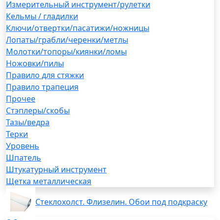
Измерительный инструмент/рулетки
Кельмы / гладилки
Ключи/отвертки/пасатижи/ножницы
Лопаты/грабли/черенки/метлы
Молотки/топоры/киянки/ломы
Ножовки/пилы
Правило для стяжки
Правило трапеция
Прочее
Стэплеры/скобы
Тазы/ведра
Терки
Уровень
Шпатель
Штукатурный инструмент
Щетка металлическая
Стеклохолст. Флизелин. Обои под подкраску