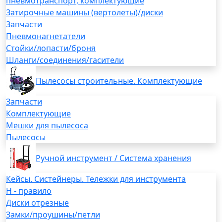
пневмотранспорт, комплектующие
Затирочные машины (вертолеты)/диски
Запчасти
Пневмонагнетатели
Стойки/лопасти/броня
Шланги/соединения/гасители
Пылесосы строительные. Комплектующие
Запчасти
Комплектующие
Мешки для пылесоса
Пылесосы
Ручной инструмент / Система хранения
Кейсы. Систейнеры. Тележки для инструмента
H - правило
Диски отрезные
Замки/проушины/петли