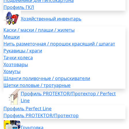
Подьемники для гипсокартона
Профиль ГКЛ
Хозяйственный инвентарь
Каски / маски / плащи / жилеты
Мешки
Нить разметочная / порошок красящий / шпагат
Рукавицы / краги
Тачки колеса
Хозтовары
Хомуты
Шланги поливочные / опрыскиватели
Щетки половые / тротуарные
Профиль PROTEKTOR/Протектор / Perfect
Line
Профиль Perfect Line
Профиль PROTEKTOR/Протектор
Грунтовка