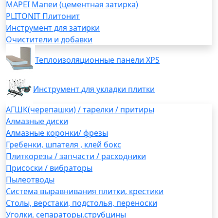
MAPEI Мапеи (цементная затирка)
PLITONIT Плитонит
Инструмент для затирки
Очистители и добавки
Теплоизоляционные панели XPS
Инструмент для укладки плитки
АГШК(черепашки) / тарелки / притиры
Алмазные диски
Алмазные коронки/ фрезы
Гребенки, шпателя , клей бокс
Плиткорезы / запчасти / расходники
Присоски / вибраторы
Пылеотводы
Система выравнивания плитки, крестики
Столы, верстаки, подстолья, переноски
Уголки, сепараторы,струбцины