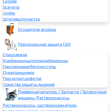
Lossew
Scangrip
Unilite
Штативы/оснастка
Осушители воздуха
Персональная защита СИЗ
Спецодежда
Комбинезоны/полукомбинезоны
Наколенники/бетоноступы
Очки/наушники
Перчатки/салфетки
Средства защиты дыхания
Пневмонагнетатель / Запчасти / Затирочные
машины /Растворонасосы
Растворонасосы, растворосмесители,