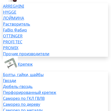
ARREGHINI
HYGGE
ЛОЙМИНА
Растворитель
FaBio Фабио
OTTINGER
PROFI TEC
PROMIX
Прочие производители
Крепеж
Болты, гайки, шайбы
Гвозди
Дюбель-гвоздь
Перфорированный крепеж
Саморез по ГКЛ ГВЛВ
Саморез по дереву
Саморез по металлу