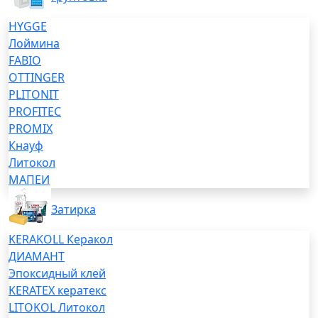
HYGGE
Лоймина
FABIO
OTTINGER
PLITONIT
PROFITEC
PROMIX
Кнауф
Литокол
МАПЕИ
Затирка
KERAKOLL Керакол
ДИАМАНТ
Эпоксидный клей
KERATEX кератекс
LITOKOL Литокол