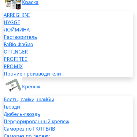
Краска
ARREGHINI
HYGGE
ЛОЙМИНА
Растворитель
FaBio Фабио
OTTINGER
PROFI TEC
PROMIX
Прочие производители
Крепеж
Болты, гайки, шайбы
Гвозди
Дюбель-гвоздь
Перфорированный крепеж
Саморез по ГКЛ ГВЛВ
Саморез по дереву