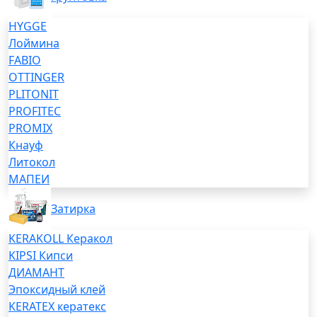
HYGGE
Лоймина
FABIO
OTTINGER
PLITONIT
PROFITEC
PROMIX
Кнауф
Литокол
МАПЕИ
Затирка
KERAKOLL Керакол
KIPSI Кипси
ДИАМАНТ
Эпоксидный клей
KERATEX кератекс