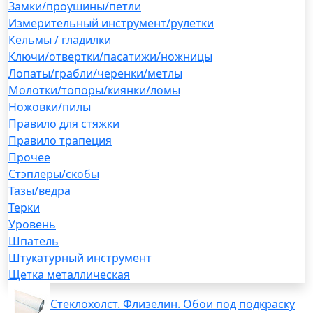
Замки/проушины/петли
Измерительный инструмент/рулетки
Кельмы / гладилки
Ключи/отвертки/пасатижи/ножницы
Лопаты/грабли/черенки/метлы
Молотки/топоры/киянки/ломы
Ножовки/пилы
Правило для стяжки
Правило трапеция
Прочее
Стэплеры/скобы
Тазы/ведра
Терки
Уровень
Шпатель
Штукатурный инструмент
Щетка металлическая
Стеклохолст. Флизелин. Обои под подкраску