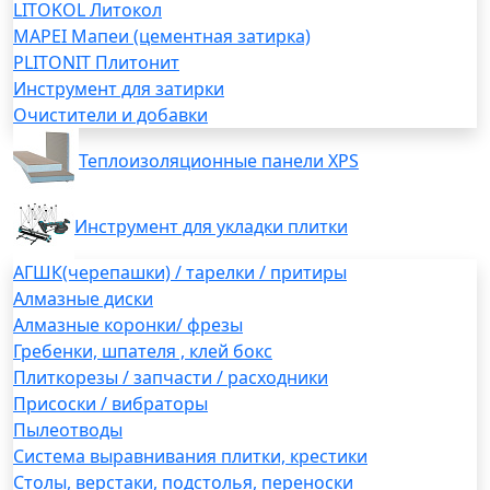
LITOKOL Литокол
MAPEI Мапеи (цементная затирка)
PLITONIT Плитонит
Инструмент для затирки
Очистители и добавки
Теплоизоляционные панели XPS
Инструмент для укладки плитки
АГШК(черепашки) / тарелки / притиры
Алмазные диски
Алмазные коронки/ фрезы
Гребенки, шпателя , клей бокс
Плиткорезы / запчасти / расходники
Присоски / вибраторы
Пылеотводы
Система выравнивания плитки, крестики
Столы, верстаки, подстолья, переноски