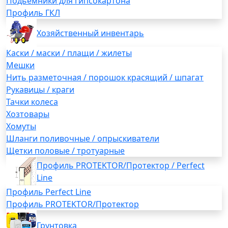
Подьемники для гипсокартона
Профиль ГКЛ
Хозяйственный инвентарь
Каски / маски / плащи / жилеты
Мешки
Нить разметочная / порошок красящий / шпагат
Рукавицы / краги
Тачки колеса
Хозтовары
Хомуты
Шланги поливочные / опрыскиватели
Щетки половые / тротуарные
Профиль PROTEKTOR/Протектор / Perfect
Line
Профиль Perfect Line
Профиль PROTEKTOR/Протектор
Грунтовка