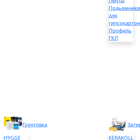
Ленты
Подьемники
для
гипсокартон
Профиль
ГКЛ
Грунтовка
Зати
HYGGE
KERAKOLL