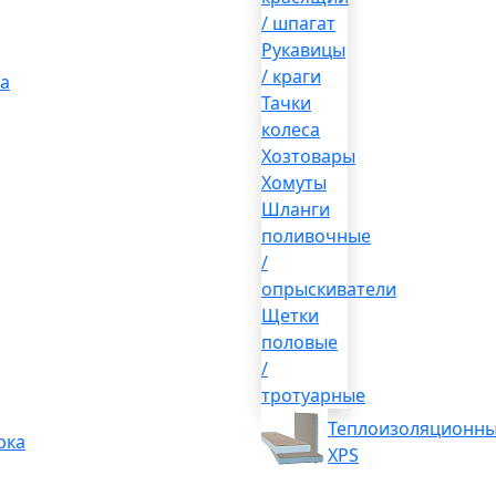
/ шпагат
Рукавицы
/ краги
а
Тачки
колеса
Хозтовары
Хомуты
Шланги
поливочные
/
опрыскиватели
Щетки
половые
/
тротуарные
Теплоизоляционны
рка
XPS