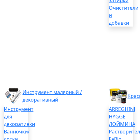
затирки
Очистители
и
добавки
Инструмент малярный /
Крас
декоративный
Инструмент
ARREGHINI
для
HYGGE
декоративки
ЛОЙМИНА
Ванночки/
Растворите
лотки
FaBio