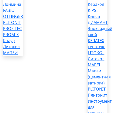
Лоймина
Керакол
FABIO
KIPSI
OTTINGER
Кипси
PLITONIT
ДИАМАНТ
PROFITEC
Эпоксидный
PROMIX
клей
Кнауф
KERATEX
Литокол
кератекс
МАПЕИ
LITOKOL
Литокол
MAPEI
Мапеи
(цементная
затирка)
PLITONIT
Плитонит
Инструмент
для