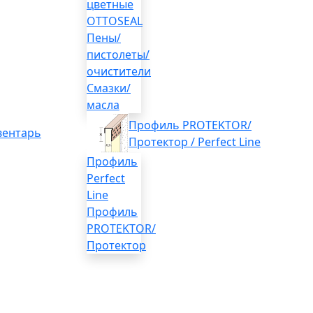
цветные
OTTOSEAL
Пены/
пистолеты/
очистители
Смазки/
масла
Профиль PROTEKTOR/
вентарь
Протектор / Perfect Line
Профиль
Perfect
Line
Профиль
PROTEKTOR/
Протектор