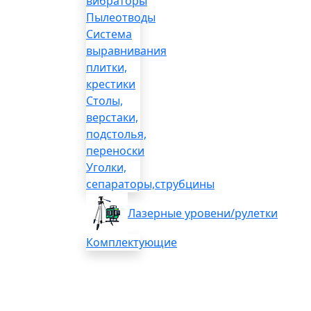
вибраторы
Пылеотводы
Система
выравнивания
плитки,
крестики
Столы,
верстаки,
подстолья,
переноски
Уголки,
сепараторы,струбцины
Лазерные уровени/рулетки
Комплектующие