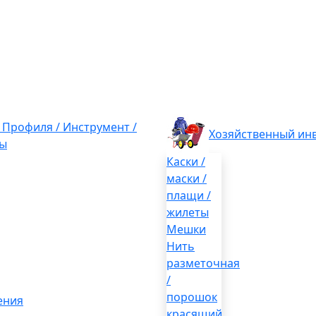
/ Профиля / Инструмент /
Хозяйственный ин
ы
Каски /
маски /
плащи /
жилеты
Мешки
Нить
разметочная
/
порошок
ения
красящий