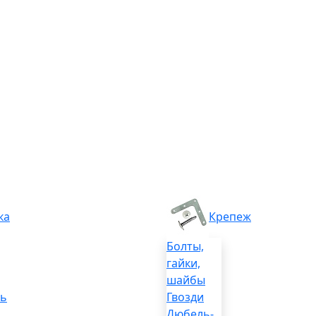
ка
Крепеж
Болты,
гайки,
шайбы
ль
Гвозди
Дюбель-