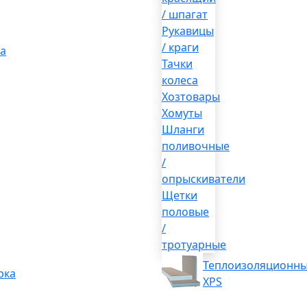
/ шпагат
Рукавицы
/ краги
а
Тачки
колеса
Хозтовары
Хомуты
Шланги
поливочные
/
опрыскиватели
Щетки
половые
/
тротуарные
Теплоизоляционны
рка
XPS