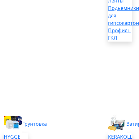
Ленты
Подьемники
для
гипсокартон
Профиль
ГКЛ
Грунтовка
Зати
HYGGE
KERAKOLL