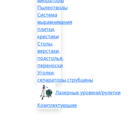
вибраторы
Пылеотводы
Система
выравнивания
плитки,
крестики
Столы,
верстаки,
подстолья,
переноски
Уголки,
сепараторы,струбцины
Лазерные уровени/рулетки
Комплектующие