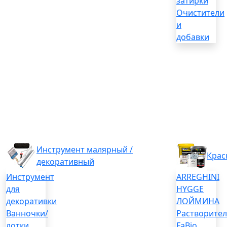
затирки
Очистители
и
добавки
Инструмент малярный /
Крас
декоративный
Инструмент
ARREGHINI
для
HYGGE
декоративки
ЛОЙМИНА
Ванночки/
Растворите
лотки
FaBio