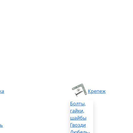
ка
Крепеж
Болты,
гайки,
шайбы
ль
Гвозди
Дюбель-