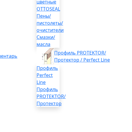
цветные
OTTOSEAL
Пены/
пистолеты/
очистители
Смазки/
масла
Профиль PROTEKTOR/
вентарь
Протектор / Perfect Line
Профиль
Perfect
Line
Профиль
PROTEKTOR/
Протектор