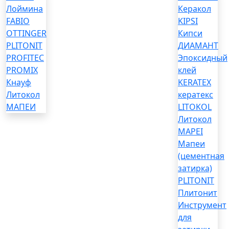
Лоймина
Керакол
FABIO
KIPSI
OTTINGER
Кипси
PLITONIT
ДИАМАНТ
PROFITEC
Эпоксидный
PROMIX
клей
Кнауф
KERATEX
Литокол
кератекс
МАПЕИ
LITOKOL
Литокол
MAPEI
Мапеи
(цементная
затирка)
PLITONIT
Плитонит
Инструмент
для