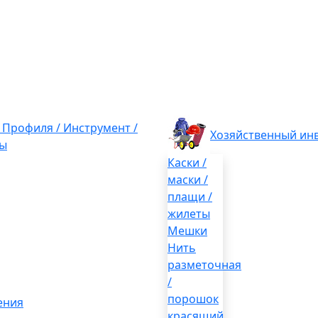
/ Профиля / Инструмент /
Хозяйственный ин
ы
Каски /
маски /
плащи /
жилеты
Мешки
Нить
разметочная
/
порошок
ения
красящий