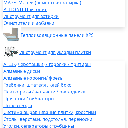
MAPEI Мапеи (цементная затирка)
PLITONIT Плитонит
Инструмент для затирки
Очистители и добавки
Теплоизоляционные панели XPS
Инструмент для укладки плитки
АГШК(черепашки) / тарелки / притиры
Алмазные диски
Алмазные коронки/ фрезы
Гребенки, шпателя , клей бокс
Плиткорезы / запчасти / расходники
Присоски / вибраторы
Пылеотводы
Система выравнивания плитки, крестики
Столы, верстаки, подстолья, переноски
Уголки, сепараторы,струбцины