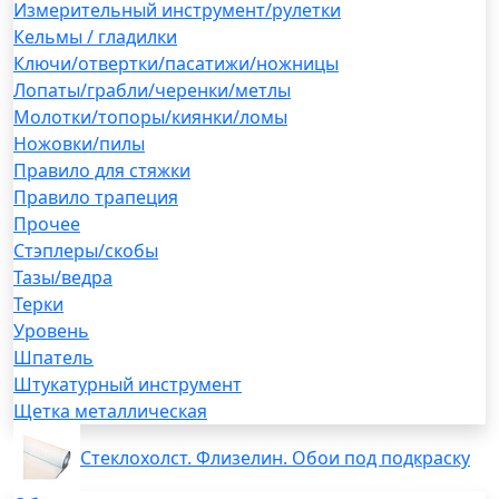
Измерительный инструмент/рулетки
Кельмы / гладилки
Ключи/отвертки/пасатижи/ножницы
Лопаты/грабли/черенки/метлы
Молотки/топоры/киянки/ломы
Ножовки/пилы
Правило для стяжки
Правило трапеция
Прочее
Стэплеры/скобы
Тазы/ведра
Терки
Уровень
Шпатель
Штукатурный инструмент
Щетка металлическая
Стеклохолст. Флизелин. Обои под подкраску