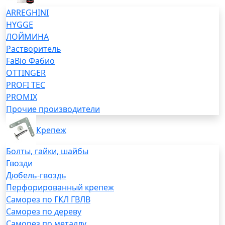
ARREGHINI
HYGGE
ЛОЙМИНА
Растворитель
FaBio Фабио
OTTINGER
PROFI TEC
PROMIX
Прочие производители
Крепеж
Болты, гайки, шайбы
Гвозди
Дюбель-гвоздь
Перфорированный крепеж
Саморез по ГКЛ ГВЛВ
Саморез по дереву
Саморез по металлу