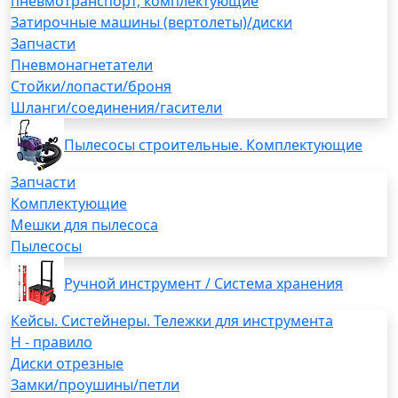
пневмотранспорт, комплектующие
Затирочные машины (вертолеты)/диски
Запчасти
Пневмонагнетатели
Стойки/лопасти/броня
Шланги/соединения/гасители
Пылесосы строительные. Комплектующие
Запчасти
Комплектующие
Мешки для пылесоса
Пылесосы
Ручной инструмент / Система хранения
Кейсы. Систейнеры. Тележки для инструмента
H - правило
Диски отрезные
Замки/проушины/петли