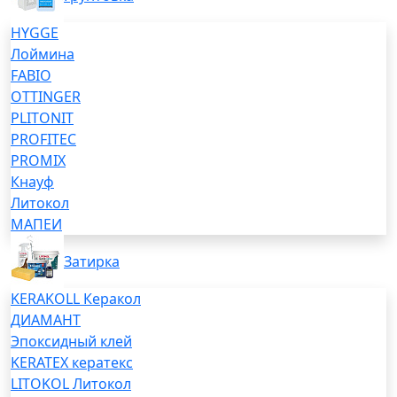
HYGGE
Лоймина
FABIO
OTTINGER
PLITONIT
PROFITEC
PROMIX
Кнауф
Литокол
МАПЕИ
Затирка
KERAKOLL Керакол
ДИАМАНТ
Эпоксидный клей
KERATEX кератекс
LITOKOL Литокол