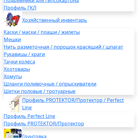
Подьемники для гипсокартона
Профиль ГКЛ
Хозяйственный инвентарь
Каски / маски / плащи / жилеты
Мешки
Нить разметочная / порошок красящий / шпагат
Рукавицы / краги
Тачки колеса
Хозтовары
Хомуты
Шланги поливочные / опрыскиватели
Щетки половые / тротуарные
Профиль PROTEKTOR/Протектор / Perfect
Line
Профиль Perfect Line
Профиль PROTEKTOR/Протектор
Грунтовка