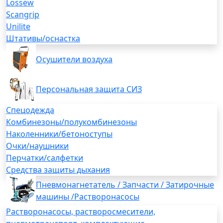
Lossew
Scangrip
Unilite
Штативы/оснастка
Осушители воздуха
Персональная защита СИЗ
Спецодежда
Комбинезоны/полукомбинезоны
Наколенники/бетоноступы
Очки/наушники
Перчатки/салфетки
Средства защиты дыхания
Пневмонагнетатель / Запчасти / Затирочные
машины /Растворонасосы
Растворонасосы, растворосмесители,