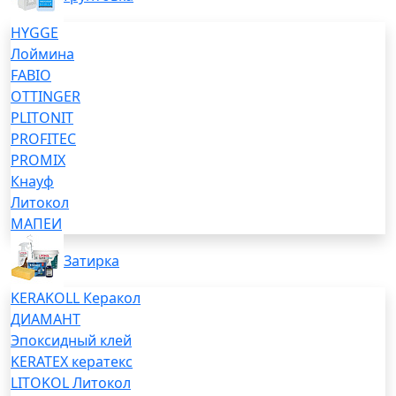
HYGGE
Лоймина
FABIO
OTTINGER
PLITONIT
PROFITEC
PROMIX
Кнауф
Литокол
МАПЕИ
Затирка
KERAKOLL Керакол
ДИАМАНТ
Эпоксидный клей
KERATEX кератекс
LITOKOL Литокол