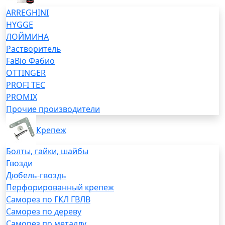
ARREGHINI
HYGGE
ЛОЙМИНА
Растворитель
FaBio Фабио
OTTINGER
PROFI TEC
PROMIX
Прочие производители
Крепеж
Болты, гайки, шайбы
Гвозди
Дюбель-гвоздь
Перфорированный крепеж
Саморез по ГКЛ ГВЛВ
Саморез по дереву
Саморез по металлу