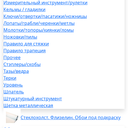
Измерительный инструмент/рулетки
Кельмы / гладилки
Ключи/отвертки/пасатижи/ножницы
Лопаты/грабли/черенки/метлы
Молотки/топоры/киянки/ломы
Ножовки/пилы
Правило для стяжки
Правило трапеция
Прочее
Стэплеры/скобы
Тазы/ведра
Терки
Уровень
Шпатель
Штукатурный инструмент
Щетка металлическая
Стеклохолст. Флизелин. Обои под подкраску