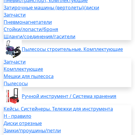
пневмотранспорт, комплектующие
Затирочные машины (вертолеты)/диски
Запчасти
Пневмонагнетатели
Стойки/лопасти/броня
Шланги/соединения/гасители
Пылесосы строительные. Комплектующие
Запчасти
Комплектующие
Мешки для пылесоса
Пылесосы
Ручной инструмент / Система хранения
Кейсы. Систейнеры. Тележки для инструмента
H - правило
Диски отрезные
Замки/проушины/петли