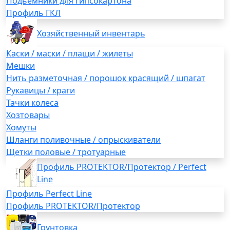
Подьемники для гипсокартона
Профиль ГКЛ
Хозяйственный инвентарь
Каски / маски / плащи / жилеты
Мешки
Нить разметочная / порошок красящий / шпагат
Рукавицы / краги
Тачки колеса
Хозтовары
Хомуты
Шланги поливочные / опрыскиватели
Щетки половые / тротуарные
Профиль PROTEKTOR/Протектор / Perfect
Line
Профиль Perfect Line
Профиль PROTEKTOR/Протектор
Грунтовка