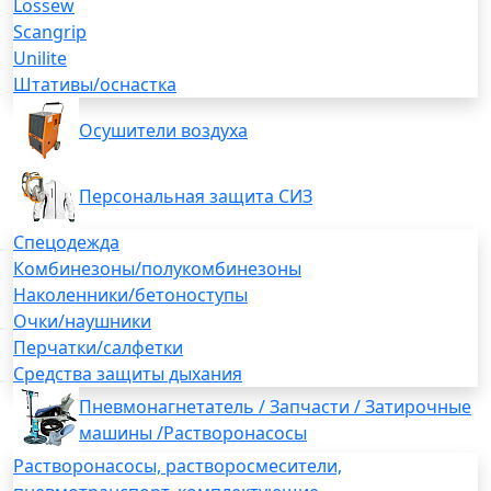
Lossew
Scangrip
Unilite
Штативы/оснастка
Осушители воздуха
Персональная защита СИЗ
Спецодежда
Комбинезоны/полукомбинезоны
Наколенники/бетоноступы
Очки/наушники
Перчатки/салфетки
Средства защиты дыхания
Пневмонагнетатель / Запчасти / Затирочные
машины /Растворонасосы
Растворонасосы, растворосмесители,