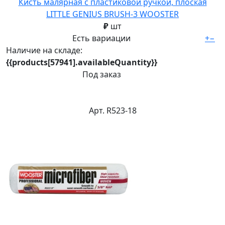
Кисть малярная с пластиковой ручкой, плоская
LITTLE GENIUS BRUSH-3 WOOSTER
₽
шт
Есть вариации
+
−
Наличие на складе:
{{products[57941].availableQuantity}}
Под заказ
Арт. R523-18