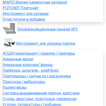
MAPEI Мапеи (цементная затирка)
PLITONIT Плитонит
Инструмент для затирки
Очистители и добавки
Теплоизоляционные панели XPS
Инструмент для укладки плитки
АГШК(черепашки) / тарелки / притиры
Алмазные диски
Алмазные коронки/ фрезы
Гребенки, шпателя , клей бокс
Плиткорезы / запчасти / расходники
Присоски / вибраторы
Пылеотводы
Система выравнивания плитки, крестики
Столы, верстаки, подстолья, переноски
Уголки, сепараторы,струбцины