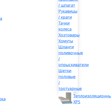
/ шпагат
Рукавицы
/ краги
а
Тачки
колеса
Хозтовары
Хомуты
Шланги
поливочные
/
опрыскиватели
Щетки
половые
/
тротуарные
Теплоизоляционны
рка
XPS