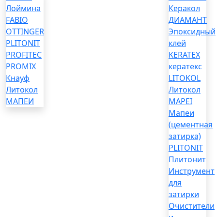
Лоймина
Керакол
FABIO
ДИАМАНТ
OTTINGER
Эпоксидный
PLITONIT
клей
PROFITEC
KERATEX
PROMIX
кератекс
Кнауф
LITOKOL
Литокол
Литокол
МАПЕИ
MAPEI
Мапеи
(цементная
затирка)
PLITONIT
Плитонит
Инструмент
для
затирки
Очистители