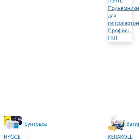
Ленты
Подьемники
для
гипсокартон
Профиль
ГКЛ
Грунтовка
Зати
HYGGE
KERAKOLL