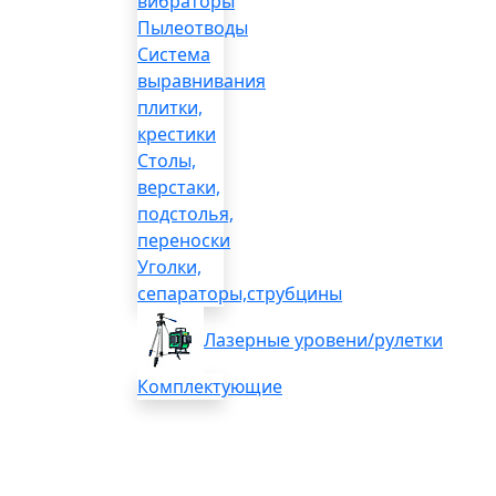
вибраторы
Пылеотводы
Система
выравнивания
плитки,
крестики
Столы,
верстаки,
подстолья,
переноски
Уголки,
сепараторы,струбцины
Лазерные уровени/рулетки
Комплектующие