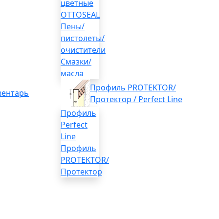
цветные
OTTOSEAL
Пены/
пистолеты/
очистители
Смазки/
масла
Профиль PROTEKTOR/
вентарь
Протектор / Perfect Line
Профиль
Perfect
Line
Профиль
PROTEKTOR/
Протектор