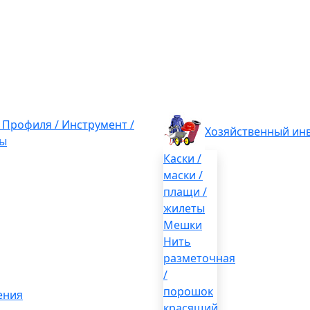
/ Профиля / Инструмент /
Хозяйственный ин
ы
Каски /
маски /
плащи /
жилеты
Мешки
Нить
разметочная
/
порошок
ения
красящий