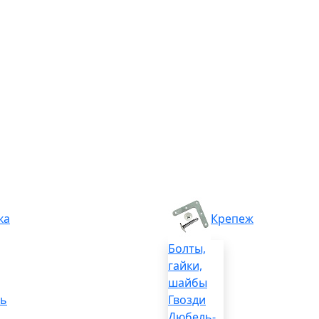
ка
Крепеж
Болты,
гайки,
шайбы
ль
Гвозди
Дюбель-