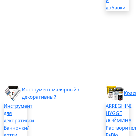
и
добавки
Инструмент малярный /
Крас
декоративный
Инструмент
ARREGHINI
для
HYGGE
декоративки
ЛОЙМИНА
Ванночки/
Растворите
лотки
FaBio