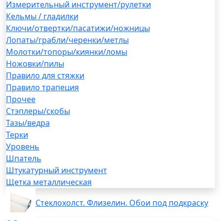
Измерительный инструмент/рулетки
Кельмы / гладилки
Ключи/отвертки/пасатижи/ножницы
Лопаты/грабли/черенки/метлы
Молотки/топоры/киянки/ломы
Ножовки/пилы
Правило для стяжки
Правило трапеция
Прочее
Стэплеры/скобы
Тазы/ведра
Терки
Уровень
Шпатель
Штукатурный инструмент
Щетка металлическая
Стеклохолст. Флизелин. Обои под подкраску