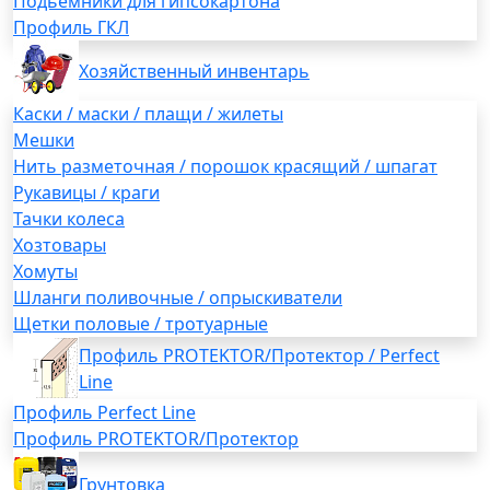
Подьемники для гипсокартона
Профиль ГКЛ
Хозяйственный инвентарь
Каски / маски / плащи / жилеты
Мешки
Нить разметочная / порошок красящий / шпагат
Рукавицы / краги
Тачки колеса
Хозтовары
Хомуты
Шланги поливочные / опрыскиватели
Щетки половые / тротуарные
Профиль PROTEKTOR/Протектор / Perfect
Line
Профиль Perfect Line
Профиль PROTEKTOR/Протектор
Грунтовка