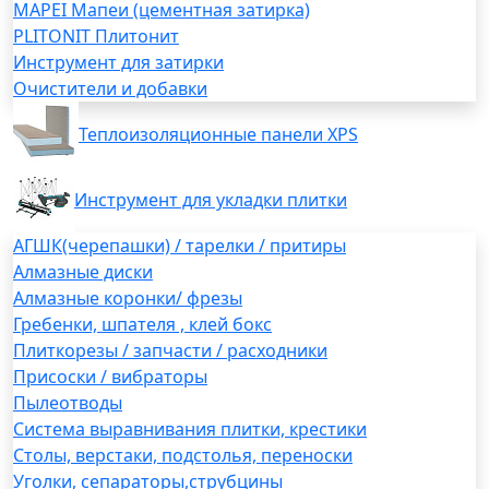
MAPEI Мапеи (цементная затирка)
PLITONIT Плитонит
Инструмент для затирки
Очистители и добавки
Теплоизоляционные панели XPS
Инструмент для укладки плитки
АГШК(черепашки) / тарелки / притиры
Алмазные диски
Алмазные коронки/ фрезы
Гребенки, шпателя , клей бокс
Плиткорезы / запчасти / расходники
Присоски / вибраторы
Пылеотводы
Система выравнивания плитки, крестики
Столы, верстаки, подстолья, переноски
Уголки, сепараторы,струбцины