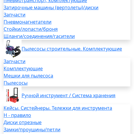
пневмотранспорт, комплектующие
Затирочные машины (вертолеты)/диски
Запчасти
Пневмонагнетатели
Стойки/лопасти/броня
Шланги/соединения/гасители
Пылесосы строительные. Комплектующие
Запчасти
Комплектующие
Мешки для пылесоса
Пылесосы
Ручной инструмент / Система хранения
Кейсы. Систейнеры. Тележки для инструмента
H - правило
Диски отрезные
Замки/проушины/петли