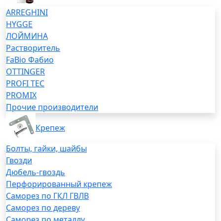
ARREGHINI
HYGGE
ЛОЙМИНА
Растворитель
FaBio Фабио
OTTINGER
PROFI TEC
PROMIX
Прочие производители
Крепеж
Болты, гайки, шайбы
Гвозди
Дюбель-гвоздь
Перфорированный крепеж
Саморез по ГКЛ ГВЛВ
Саморез по дереву
Саморез по металлу