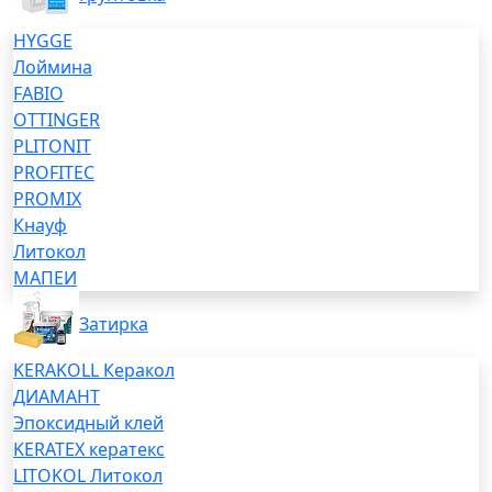
HYGGE
Лоймина
FABIO
OTTINGER
PLITONIT
PROFITEC
PROMIX
Кнауф
Литокол
МАПЕИ
Затирка
KERAKOLL Керакол
ДИАМАНТ
Эпоксидный клей
KERATEX кератекс
LITOKOL Литокол