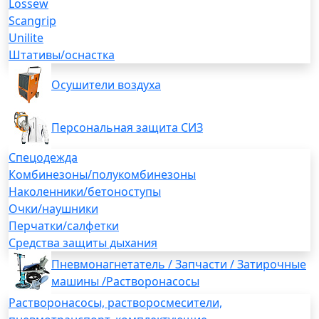
Lossew
Scangrip
Unilite
Штативы/оснастка
Осушители воздуха
Персональная защита СИЗ
Спецодежда
Комбинезоны/полукомбинезоны
Наколенники/бетоноступы
Очки/наушники
Перчатки/салфетки
Средства защиты дыхания
Пневмонагнетатель / Запчасти / Затирочные
машины /Растворонасосы
Растворонасосы, растворосмесители,