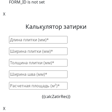
FORM_ID is not set
X
Калькулятор затирки
{{calcZatirRes}}
X