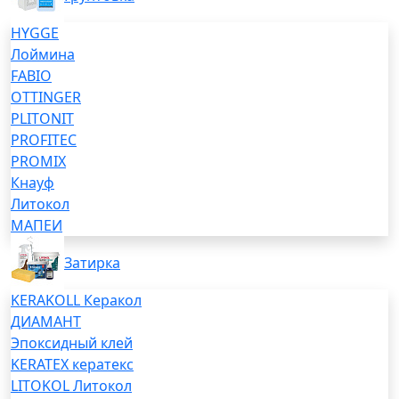
HYGGE
Лоймина
FABIO
OTTINGER
PLITONIT
PROFITEC
PROMIX
Кнауф
Литокол
МАПЕИ
Затирка
KERAKOLL Керакол
ДИАМАНТ
Эпоксидный клей
KERATEX кератекс
LITOKOL Литокол