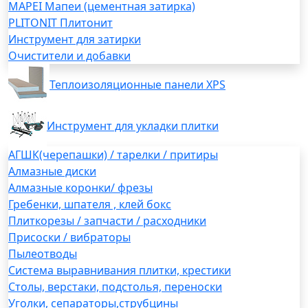
MAPEI Мапеи (цементная затирка)
PLITONIT Плитонит
Инструмент для затирки
Очистители и добавки
Теплоизоляционные панели XPS
Инструмент для укладки плитки
АГШК(черепашки) / тарелки / притиры
Алмазные диски
Алмазные коронки/ фрезы
Гребенки, шпателя , клей бокс
Плиткорезы / запчасти / расходники
Присоски / вибраторы
Пылеотводы
Система выравнивания плитки, крестики
Столы, верстаки, подстолья, переноски
Уголки, сепараторы,струбцины