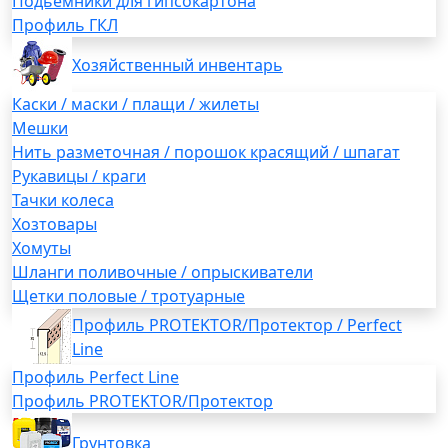
Подьемники для гипсокартона
Профиль ГКЛ
Хозяйственный инвентарь
Каски / маски / плащи / жилеты
Мешки
Нить разметочная / порошок красящий / шпагат
Рукавицы / краги
Тачки колеса
Хозтовары
Хомуты
Шланги поливочные / опрыскиватели
Щетки половые / тротуарные
Профиль PROTEKTOR/Протектор / Perfect
Line
Профиль Perfect Line
Профиль PROTEKTOR/Протектор
Грунтовка