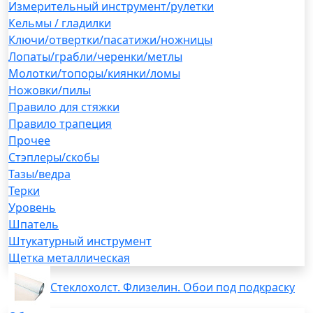
Измерительный инструмент/рулетки
Кельмы / гладилки
Ключи/отвертки/пасатижи/ножницы
Лопаты/грабли/черенки/метлы
Молотки/топоры/киянки/ломы
Ножовки/пилы
Правило для стяжки
Правило трапеция
Прочее
Стэплеры/скобы
Тазы/ведра
Терки
Уровень
Шпатель
Штукатурный инструмент
Щетка металлическая
Стеклохолст. Флизелин. Обои под подкраску