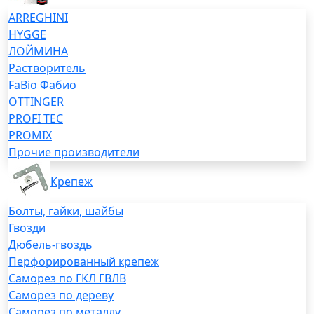
ARREGHINI
HYGGE
ЛОЙМИНА
Растворитель
FaBio Фабио
OTTINGER
PROFI TEC
PROMIX
Прочие производители
Крепеж
Болты, гайки, шайбы
Гвозди
Дюбель-гвоздь
Перфорированный крепеж
Саморез по ГКЛ ГВЛВ
Саморез по дереву
Саморез по металлу