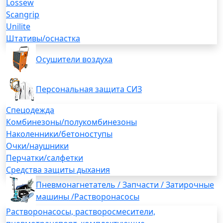
Lossew
Scangrip
Unilite
Штативы/оснастка
Осушители воздуха
Персональная защита СИЗ
Спецодежда
Комбинезоны/полукомбинезоны
Наколенники/бетоноступы
Очки/наушники
Перчатки/салфетки
Средства защиты дыхания
Пневмонагнетатель / Запчасти / Затирочные
машины /Растворонасосы
Растворонасосы, растворосмесители,