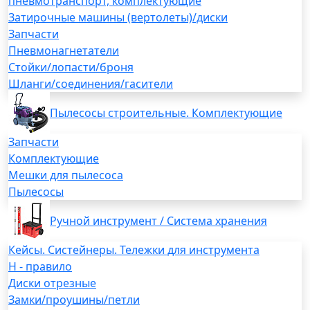
пневмотранспорт, комплектующие
Затирочные машины (вертолеты)/диски
Запчасти
Пневмонагнетатели
Стойки/лопасти/броня
Шланги/соединения/гасители
Пылесосы строительные. Комплектующие
Запчасти
Комплектующие
Мешки для пылесоса
Пылесосы
Ручной инструмент / Система хранения
Кейсы. Систейнеры. Тележки для инструмента
H - правило
Диски отрезные
Замки/проушины/петли