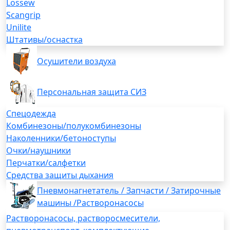
Lossew
Scangrip
Unilite
Штативы/оснастка
Осушители воздуха
Персональная защита СИЗ
Спецодежда
Комбинезоны/полукомбинезоны
Наколенники/бетоноступы
Очки/наушники
Перчатки/салфетки
Средства защиты дыхания
Пневмонагнетатель / Запчасти / Затирочные
машины /Растворонасосы
Растворонасосы, растворосмесители,