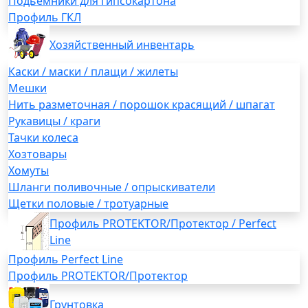
Подьемники для гипсокартона
Профиль ГКЛ
Хозяйственный инвентарь
Каски / маски / плащи / жилеты
Мешки
Нить разметочная / порошок красящий / шпагат
Рукавицы / краги
Тачки колеса
Хозтовары
Хомуты
Шланги поливочные / опрыскиватели
Щетки половые / тротуарные
Профиль PROTEKTOR/Протектор / Perfect
Line
Профиль Perfect Line
Профиль PROTEKTOR/Протектор
Грунтовка