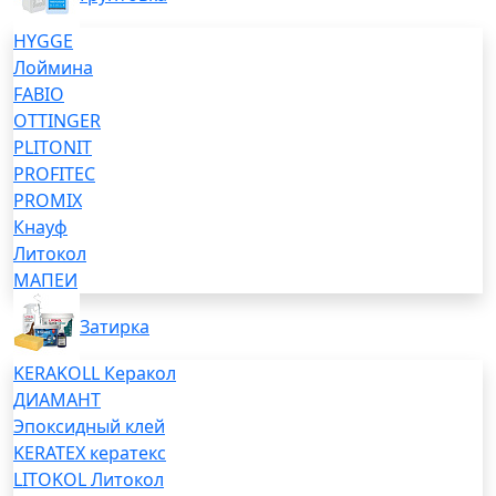
HYGGE
Лоймина
FABIO
OTTINGER
PLITONIT
PROFITEC
PROMIX
Кнауф
Литокол
МАПЕИ
Затирка
KERAKOLL Керакол
ДИАМАНТ
Эпоксидный клей
KERATEX кератекс
LITOKOL Литокол