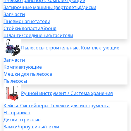
пневмотранспорт, комплектующие
Затирочные машины (вертолеты)/диски
Запчасти
Пневмонагнетатели
Стойки/лопасти/броня
Шланги/соединения/гасители
Пылесосы строительные. Комплектующие
Запчасти
Комплектующие
Мешки для пылесоса
Пылесосы
Ручной инструмент / Система хранения
Кейсы. Систейнеры. Тележки для инструмента
H - правило
Диски отрезные
Замки/проушины/петли