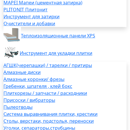
MAPEI Мапеи (цементная затирка)
PLITONIT Плитонит
Инструмент для затирки
Очистители и добавки
Теплоизоляционные панели XPS
Инструмент для укладки плитки
АГШК(черепашки) / тарелки / притиры
Алмазные диски
Алмазные коронки/ фрезы
Гребенки, шпателя , клей бокс
Плиткорезы / запчасти / расходники
Присоски / вибраторы
Пылеотводы
Система выравнивания плитки, крестики
Столы, верстаки, подстолья, переноски
Уголки, сепараторы,струбцины