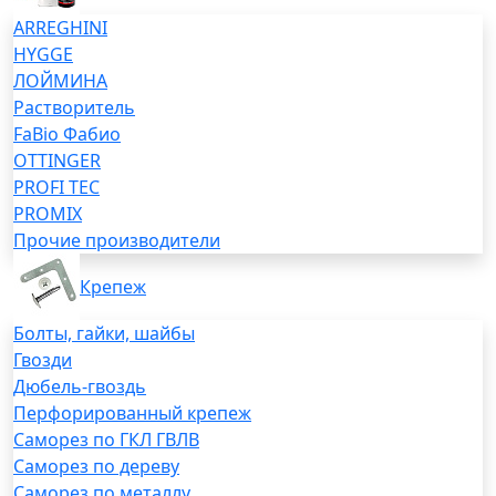
ARREGHINI
HYGGE
ЛОЙМИНА
Растворитель
FaBio Фабио
OTTINGER
PROFI TEC
PROMIX
Прочие производители
Крепеж
Болты, гайки, шайбы
Гвозди
Дюбель-гвоздь
Перфорированный крепеж
Саморез по ГКЛ ГВЛВ
Саморез по дереву
Саморез по металлу