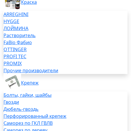
Краска
ARREGHINI
HYGGE
ЛОЙМИНА
Растворитель
FaBio Фабио
OTTINGER
PROFI TEC
PROMIX
Прочие производители
Крепеж
Болты, гайки, шайбы
Гвозди
Дюбель-гвоздь
Перфорированный крепеж
Саморез по ГКЛ ГВЛВ
Саморез по дереву