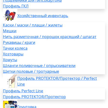
Подьемники для гипсокартона
Профиль ГКЛ
Хозяйственный инвентарь
Каски / маски / плащи / жилеты
Мешки
Нить разметочная / порошок красящий / шпагат
Рукавицы / краги
Тачки колеса
Хозтовары
Хомуты
Шланги поливочные / опрыскиватели
Щетки половые / тротуарные
Профиль PROTEKTOR/Протектор / Perfect
Line
Профиль Perfect Line
Профиль PROTEKTOR/Протектор
Грунтовка