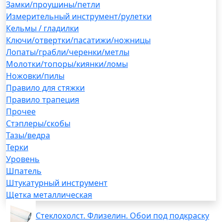
Замки/проушины/петли
Измерительный инструмент/рулетки
Кельмы / гладилки
Ключи/отвертки/пасатижи/ножницы
Лопаты/грабли/черенки/метлы
Молотки/топоры/киянки/ломы
Ножовки/пилы
Правило для стяжки
Правило трапеция
Прочее
Стэплеры/скобы
Тазы/ведра
Терки
Уровень
Шпатель
Штукатурный инструмент
Щетка металлическая
Стеклохолст. Флизелин. Обои под подкраску