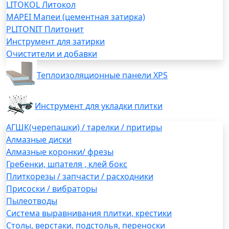
LITOKOL Литокол
MAPEI Мапеи (цементная затирка)
PLITONIT Плитонит
Инструмент для затирки
Очистители и добавки
Теплоизоляционные панели XPS
Инструмент для укладки плитки
АГШК(черепашки) / тарелки / притиры
Алмазные диски
Алмазные коронки/ фрезы
Гребенки, шпателя , клей бокс
Плиткорезы / запчасти / расходники
Присоски / вибраторы
Пылеотводы
Система выравнивания плитки, крестики
Столы, верстаки, подстолья, переноски