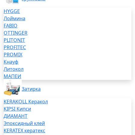
HYGGE
Лоймина
FABIO
OTTINGER
PLITONIT
PROFITEC
PROMIX
Кнауф
Литокол
МАПЕИ
Затирка
KERAKOLL Керакол
KIPSI Кипси
ДИАМАНТ
Эпоксидный клей
KERATEX кератекс