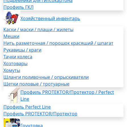
Подьемники для гипсокартона
Профиль ГКЛ
Хозяйственный инвентарь
Каски / маски / плащи / жилеты
Мешки
Нить разметочная / порошок красящий / шпагат
Рукавицы / краги
Тачки колеса
Хозтовары
Хомуты
Шланги поливочные / опрыскиватели
Щетки половые / тротуарные
Профиль PROTEKTOR/Протектор / Perfect
Line
Профиль Perfect Line
Профиль PROTEKTOR/Протектор
Грунтовка