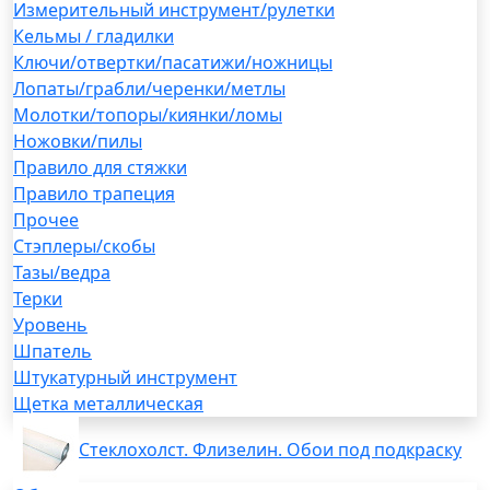
Измерительный инструмент/рулетки
Кельмы / гладилки
Ключи/отвертки/пасатижи/ножницы
Лопаты/грабли/черенки/метлы
Молотки/топоры/киянки/ломы
Ножовки/пилы
Правило для стяжки
Правило трапеция
Прочее
Стэплеры/скобы
Тазы/ведра
Терки
Уровень
Шпатель
Штукатурный инструмент
Щетка металлическая
Стеклохолст. Флизелин. Обои под подкраску