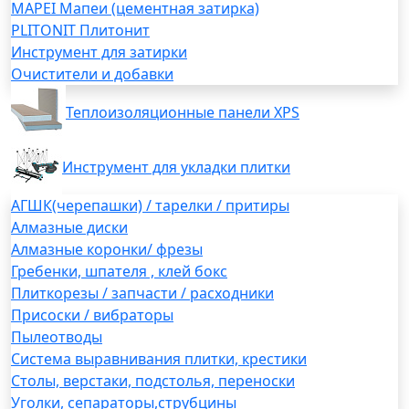
MAPEI Мапеи (цементная затирка)
PLITONIT Плитонит
Инструмент для затирки
Очистители и добавки
Теплоизоляционные панели XPS
Инструмент для укладки плитки
АГШК(черепашки) / тарелки / притиры
Алмазные диски
Алмазные коронки/ фрезы
Гребенки, шпателя , клей бокс
Плиткорезы / запчасти / расходники
Присоски / вибраторы
Пылеотводы
Система выравнивания плитки, крестики
Столы, верстаки, подстолья, переноски
Уголки, сепараторы,струбцины