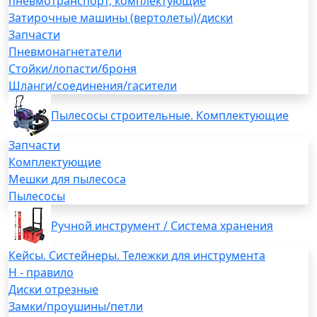
пневмотранспорт, комплектующие
Затирочные машины (вертолеты)/диски
Запчасти
Пневмонагнетатели
Стойки/лопасти/броня
Шланги/соединения/гасители
Пылесосы строительные. Комплектующие
Запчасти
Комплектующие
Мешки для пылесоса
Пылесосы
Ручной инструмент / Система хранения
Кейсы. Систейнеры. Тележки для инструмента
H - правило
Диски отрезные
Замки/проушины/петли