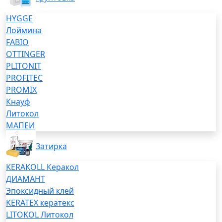
HYGGE
Лоймина
FABIO
OTTINGER
PLITONIT
PROFITEC
PROMIX
Кнауф
Литокол
МАПЕИ
Затирка
KERAKOLL Керакол
ДИАМАНТ
Эпоксидный клей
KERATEX кератекс
LITOKOL Литокол