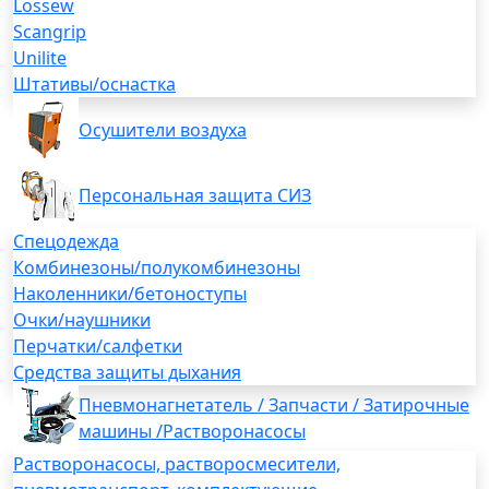
Lossew
Scangrip
Unilite
Штативы/оснастка
Осушители воздуха
Персональная защита СИЗ
Спецодежда
Комбинезоны/полукомбинезоны
Наколенники/бетоноступы
Очки/наушники
Перчатки/салфетки
Средства защиты дыхания
Пневмонагнетатель / Запчасти / Затирочные
машины /Растворонасосы
Растворонасосы, растворосмесители,