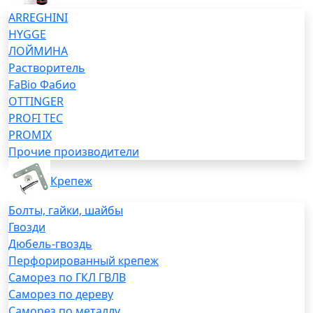
ARREGHINI
HYGGE
ЛОЙМИНА
Растворитель
FaBio Фабио
OTTINGER
PROFI TEC
PROMIX
Прочие производители
Крепеж
Болты, гайки, шайбы
Гвозди
Дюбель-гвоздь
Перфорированный крепеж
Саморез по ГКЛ ГВЛВ
Саморез по дереву
Саморез по металлу