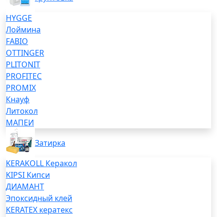
HYGGE
Лоймина
FABIO
OTTINGER
PLITONIT
PROFITEC
PROMIX
Кнауф
Литокол
МАПЕИ
Затирка
KERAKOLL Керакол
KIPSI Кипси
ДИАМАНТ
Эпоксидный клей
KERATEX кератекс