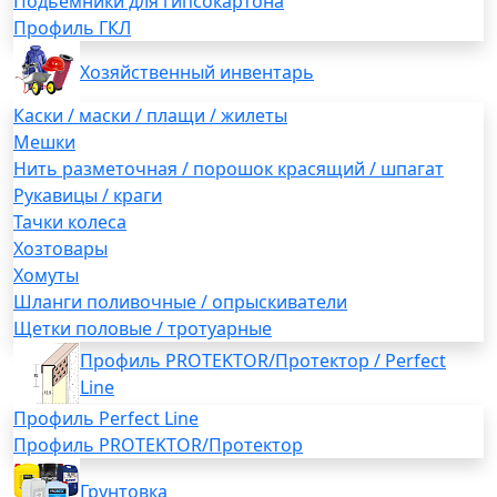
Подьемники для гипсокартона
Профиль ГКЛ
Хозяйственный инвентарь
Каски / маски / плащи / жилеты
Мешки
Нить разметочная / порошок красящий / шпагат
Рукавицы / краги
Тачки колеса
Хозтовары
Хомуты
Шланги поливочные / опрыскиватели
Щетки половые / тротуарные
Профиль PROTEKTOR/Протектор / Perfect
Line
Профиль Perfect Line
Профиль PROTEKTOR/Протектор
Грунтовка