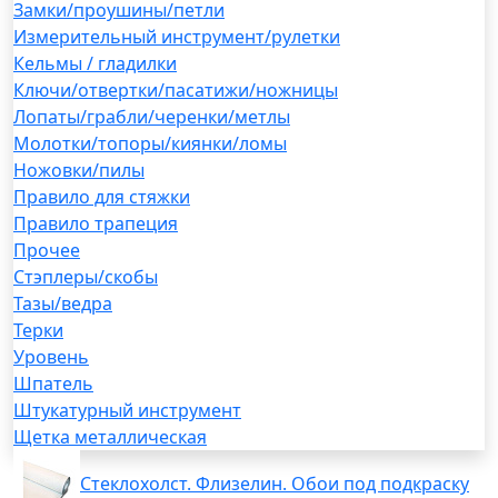
Замки/проушины/петли
Измерительный инструмент/рулетки
Кельмы / гладилки
Ключи/отвертки/пасатижи/ножницы
Лопаты/грабли/черенки/метлы
Молотки/топоры/киянки/ломы
Ножовки/пилы
Правило для стяжки
Правило трапеция
Прочее
Стэплеры/скобы
Тазы/ведра
Терки
Уровень
Шпатель
Штукатурный инструмент
Щетка металлическая
Стеклохолст. Флизелин. Обои под подкраску