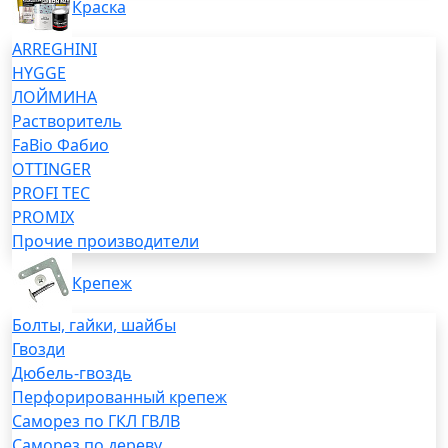
Краска
ARREGHINI
HYGGE
ЛОЙМИНА
Растворитель
FaBio Фабио
OTTINGER
PROFI TEC
PROMIX
Прочие производители
Крепеж
Болты, гайки, шайбы
Гвозди
Дюбель-гвоздь
Перфорированный крепеж
Саморез по ГКЛ ГВЛВ
Саморез по дереву