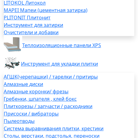
LITOKOL Литокол
MAPEI Мапеи (цементная затирка)
PLITONIT Плитонит
Инструмент для затирки
Очистители и добавки
Теплоизоляционные панели XPS
Инструмент для укладки плитки
АГШК(черепашки) / тарелки / притиры
Алмазные диски
Алмазные коронки/ фрезы
Гребенки, шпателя , клей бокс
Плиткорезы / запчасти / расходники
Присоски / вибраторы
Пылеотводы
Система выравнивания плитки, крестики
Столы, верстаки, подстолья, переноски