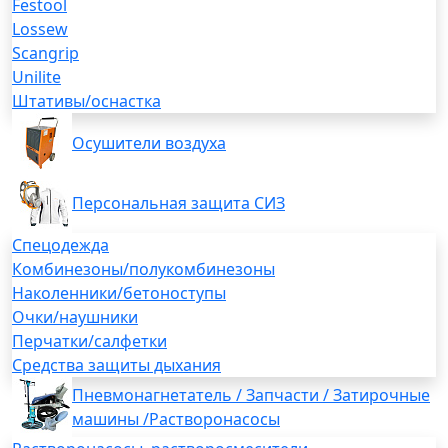
Festool
Lossew
Scangrip
Unilite
Штативы/оснастка
Осушители воздуха
Персональная защита СИЗ
Спецодежда
Комбинезоны/полукомбинезоны
Наколенники/бетоноступы
Очки/наушники
Перчатки/салфетки
Средства защиты дыхания
Пневмонагнетатель / Запчасти / Затирочные
машины /Растворонасосы