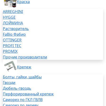
Краска
ARREGHINI
HYGGE
ЛОЙМИНА
Растворитель
FaBio Фабио
OTTINGER
PROFI TEC
PROMIX
Прочие производители
Крепеж
Болты, гайки, шайбы
Гвозди
Дюбель-гвоздь
Перфорированный крепеж
Саморез по ГКЛ ГВЛВ
Саморез по дереву