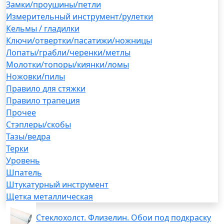
Замки/проушины/петли
Измерительный инструмент/рулетки
Кельмы / гладилки
Ключи/отвертки/пасатижи/ножницы
Лопаты/грабли/черенки/метлы
Молотки/топоры/киянки/ломы
Ножовки/пилы
Правило для стяжки
Правило трапеция
Прочее
Стэплеры/скобы
Тазы/ведра
Терки
Уровень
Шпатель
Штукатурный инструмент
Щетка металлическая
Стеклохолст. Флизелин. Обои под подкраску