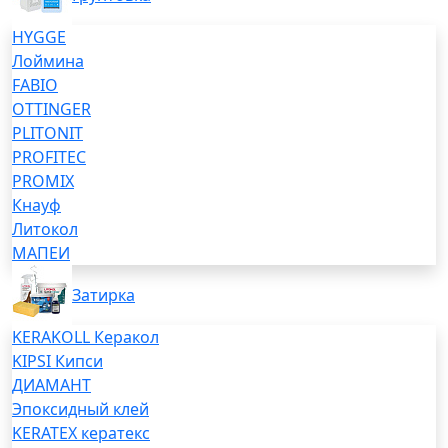
HYGGE
Лоймина
FABIO
OTTINGER
PLITONIT
PROFITEC
PROMIX
Кнауф
Литокол
МАПЕИ
Затирка
KERAKOLL Керакол
KIPSI Кипси
ДИАМАНТ
Эпоксидный клей
KERATEX кератекс