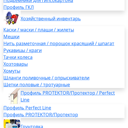
Подьемники для гипсокартона
Профиль ГКЛ
Хозяйственный инвентарь
Каски / маски / плащи / жилеты
Мешки
Нить разметочная / порошок красящий / шпагат
Рукавицы / краги
Тачки колеса
Хозтовары
Хомуты
Шланги поливочные / опрыскиватели
Щетки половые / тротуарные
Профиль PROTEKTOR/Протектор / Perfect
Line
Профиль Perfect Line
Профиль PROTEKTOR/Протектор
Грунтовка