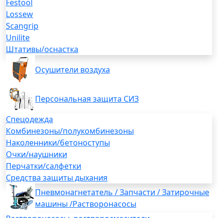
Festool
Lossew
Scangrip
Unilite
Штативы/оснастка
Осушители воздуха
Персональная защита СИЗ
Спецодежда
Комбинезоны/полукомбинезоны
Наколенники/бетоноступы
Очки/наушники
Перчатки/салфетки
Средства защиты дыхания
Пневмонагнетатель / Запчасти / Затирочные
машины /Растворонасосы