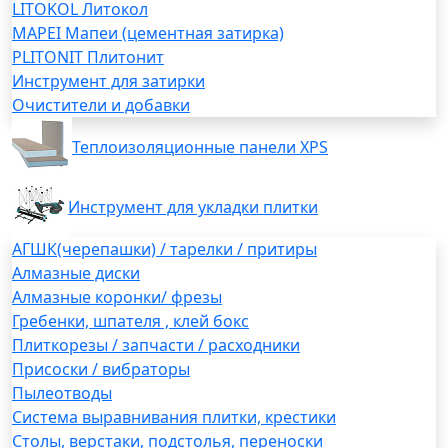
LITOKOL Литокол
MAPEI Мапеи (цементная затирка)
PLITONIT Плитонит
Инструмент для затирки
Очистители и добавки
Теплоизоляционные панели XPS
Инструмент для укладки плитки
АГШК(черепашки) / тарелки / притиры
Алмазные диски
Алмазные коронки/ фрезы
Гребенки, шпателя , клей бокс
Плиткорезы / запчасти / расходники
Присоски / вибраторы
Пылеотводы
Система выравнивания плитки, крестики
Столы, верстаки, подстолья, переноски