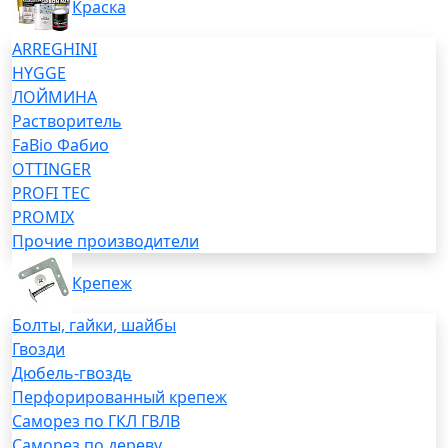
Краска
ARREGHINI
HYGGE
ЛОЙМИНА
Растворитель
FaBio Фабио
OTTINGER
PROFI TEC
PROMIX
Прочие производители
Крепеж
Болты, гайки, шайбы
Гвозди
Дюбель-гвоздь
Перфорированный крепеж
Саморез по ГКЛ ГВЛВ
Саморез по дереву