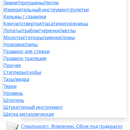
Замки/проушины/петли
Измерительный инструмент/рулетки
Кельмы / гладилки
Ключи/отвертки/пасатижи/ножницы
Лопаты/грабли/черенки/метлы
Молотки/топоры/киянки/ломы
Ножовки/пилы
Правило для стяжки
Правило трапеция
Прочее
Стэплеры/скобы
Тазы/ведра
Терки
Уровень
Шпатель
Штукатурный инструмент
Щетка металлическая
Стеклохолст. Флизелин. Обои под подкраску