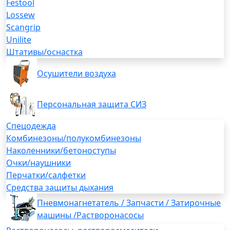
Festool
Lossew
Scangrip
Unilite
Штативы/оснастка
Осушители воздуха
Персональная защита СИЗ
Спецодежда
Комбинезоны/полукомбинезоны
Наколенники/бетоноступы
Очки/наушники
Перчатки/салфетки
Средства защиты дыхания
Пневмонагнетатель / Запчасти / Затирочные
машины /Растворонасосы