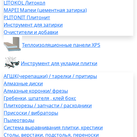
LITOKOL Литокол
MAPEI Мапеи (цементная затирка)
PLITONIT Плитонит
Инструмент для затирки
Очистители и добавки
Теплоизоляционные панели XPS
Инструмент для укладки плитки
АГШК(черепашки) / тарелки / притиры
Алмазные диски
Алмазные коронки/ фрезы
Гребенки, шпателя , клей бокс
Плиткорезы / запчасти / расходники
Присоски / вибраторы
Пылеотводы
Система выравнивания плитки, крестики
Столы, верстаки, подстолья, переноски