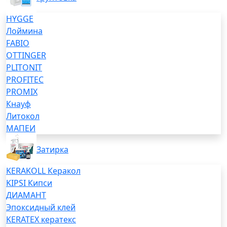
HYGGE
Лоймина
FABIO
OTTINGER
PLITONIT
PROFITEC
PROMIX
Кнауф
Литокол
МАПЕИ
Затирка
KERAKOLL Керакол
KIPSI Кипси
ДИАМАНТ
Эпоксидный клей
KERATEX кератекс