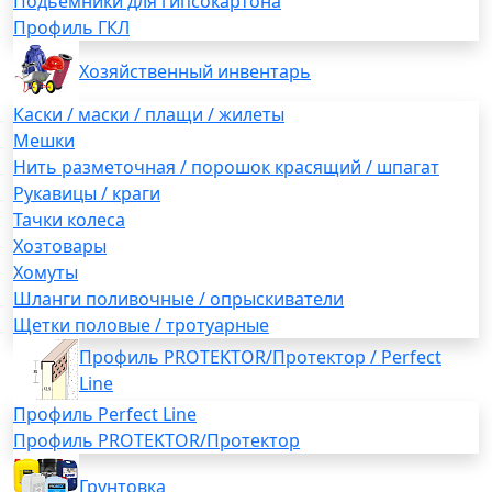
Подьемники для гипсокартона
Профиль ГКЛ
Хозяйственный инвентарь
Каски / маски / плащи / жилеты
Мешки
Нить разметочная / порошок красящий / шпагат
Рукавицы / краги
Тачки колеса
Хозтовары
Хомуты
Шланги поливочные / опрыскиватели
Щетки половые / тротуарные
Профиль PROTEKTOR/Протектор / Perfect
Line
Профиль Perfect Line
Профиль PROTEKTOR/Протектор
Грунтовка