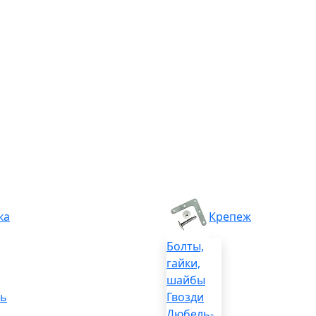
ка
Крепеж
Болты,
гайки,
шайбы
ль
Гвозди
Дюбель-