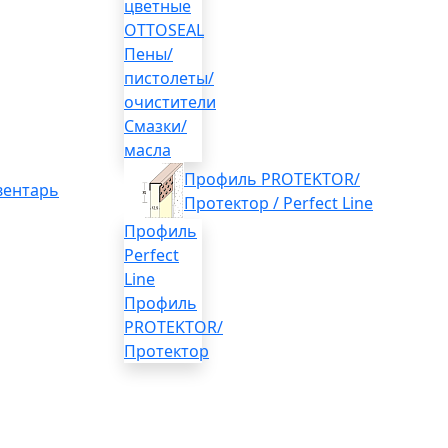
цветные
OTTOSEAL
Пены/
пистолеты/
очистители
Смазки/
масла
Профиль PROTEKTOR/
вентарь
Протектор / Perfect Line
Профиль
Perfect
Line
Профиль
PROTEKTOR/
Протектор