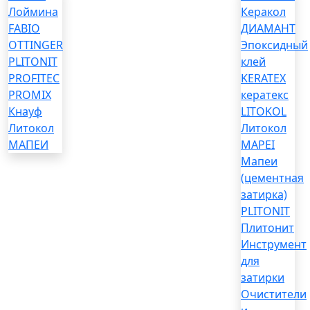
Лоймина
Керакол
FABIO
ДИАМАНТ
OTTINGER
Эпоксидный
PLITONIT
клей
PROFITEC
KERATEX
PROMIX
кератекс
Кнауф
LITOKOL
Литокол
Литокол
МАПЕИ
MAPEI
Мапеи
(цементная
затирка)
PLITONIT
Плитонит
Инструмент
для
затирки
Очистители