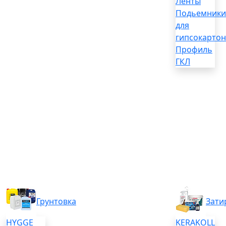
Ленты
Подьемники
для
гипсокартон
Профиль
ГКЛ
Грунтовка
Зати
HYGGE
KERAKOLL