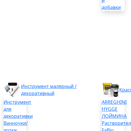
и
добавки
Инструмент малярный /
Крас
декоративный
Инструмент
ARREGHINI
для
HYGGE
декоративки
ЛОЙМИНА
Ванночки/
Растворите
лотки
FaBio