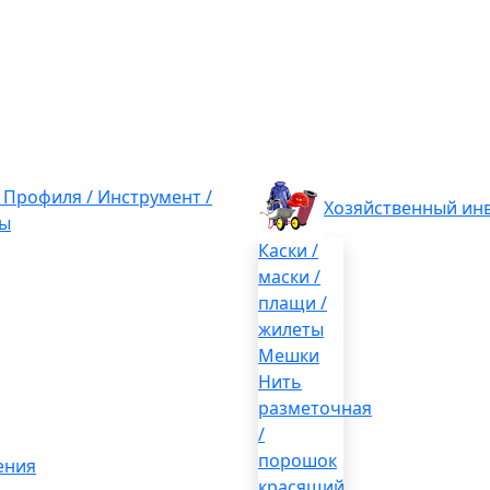
/ Профиля / Инструмент /
Хозяйственный ин
ы
Каски /
маски /
плащи /
жилеты
Мешки
Нить
разметочная
/
порошок
ения
красящий