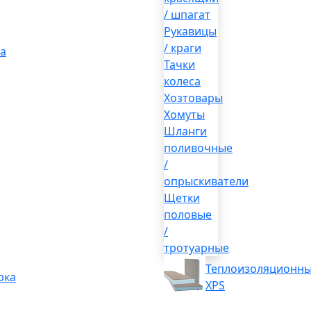
/ шпагат
Рукавицы
/ краги
а
Тачки
колеса
Хозтовары
Хомуты
Шланги
поливочные
/
опрыскиватели
Щетки
половые
/
тротуарные
Теплоизоляционны
рка
XPS