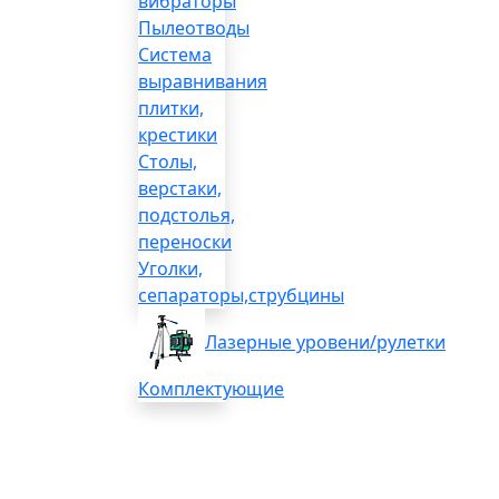
вибраторы
Пылеотводы
Система
выравнивания
плитки,
крестики
Столы,
верстаки,
подстолья,
переноски
Уголки,
сепараторы,струбцины
Лазерные уровени/рулетки
Комплектующие