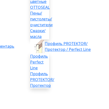
цветные
OTTOSEAL
Пены/
пистолеты/
очистители
Смазки/
масла
Профиль PROTEKTOR/
вентарь
Протектор / Perfect Line
Профиль
Perfect
Line
Профиль
PROTEKTOR/
Протектор