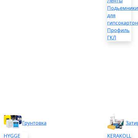
Ленты
Подьемники
для
гипсокартон
Профиль
ГКЛ
Грунтовка
Зати
HYGGE
KERAKOLL