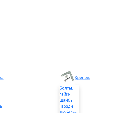
ка
Крепеж
Болты,
гайки,
шайбы
ль
Гвозди
Дюбель-