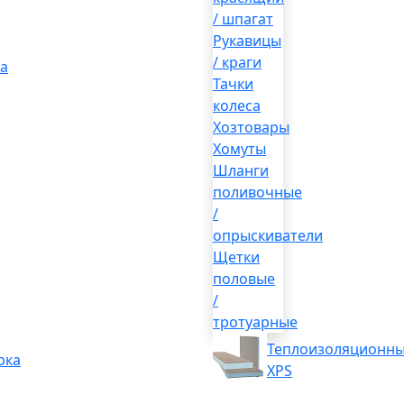
/ шпагат
Рукавицы
/ краги
а
Тачки
колеса
Хозтовары
Хомуты
Шланги
поливочные
/
опрыскиватели
Щетки
половые
/
тротуарные
Теплоизоляционны
рка
XPS