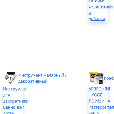
затирки
Очистители
и
добавки
Инструмент малярный /
Крас
декоративный
Инструмент
ARREGHINI
для
HYGGE
декоративки
ЛОЙМИНА
Ванночки/
Растворите
лотки
FaBio