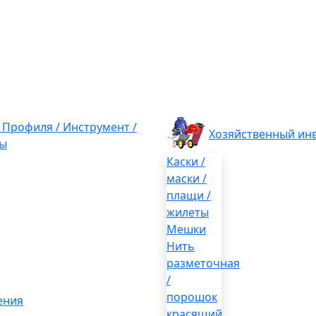
/ Профиля / Инструмент /
Хозяйственный ин
ы
Каски /
маски /
плащи /
жилеты
Мешки
Нить
разметочная
/
порошок
ения
красящий