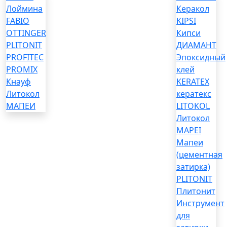
Лоймина
Керакол
FABIO
KIPSI
OTTINGER
Кипси
PLITONIT
ДИАМАНТ
PROFITEC
Эпоксидный
PROMIX
клей
Кнауф
KERATEX
Литокол
кератекс
МАПЕИ
LITOKOL
Литокол
MAPEI
Мапеи
(цементная
затирка)
PLITONIT
Плитонит
Инструмент
для