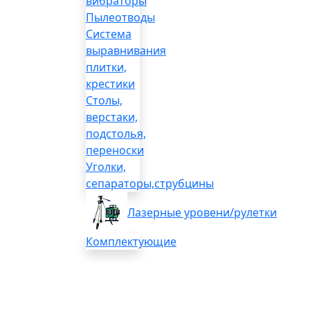
вибраторы
Пылеотводы
Система
выравнивания
плитки,
крестики
Столы,
верстаки,
подстолья,
переноски
Уголки,
сепараторы,струбцины
Лазерные уровени/рулетки
Комплектующие