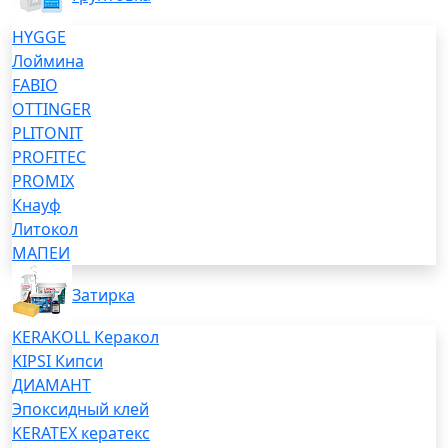
HYGGE
Лоймина
FABIO
OTTINGER
PLITONIT
PROFITEC
PROMIX
Кнауф
Литокол
МАПЕИ
Затирка
KERAKOLL Керакол
KIPSI Кипси
ДИАМАНТ
Эпоксидный клей
KERATEX кератекс