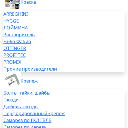
Краска
ARREGHINI
HYGGE
ЛОЙМИНА
Растворитель
FaBio Фабио
OTTINGER
PROFI TEC
PROMIX
Прочие производители
Крепеж
Болты, гайки, шайбы
Гвозди
Дюбель-гвоздь
Перфорированный крепеж
Саморез по ГКЛ ГВЛВ
Саморез по дереву