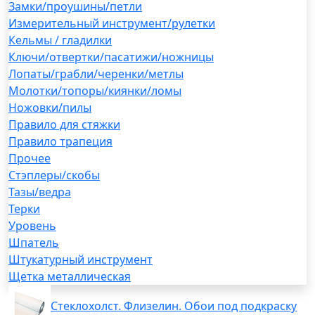
Замки/проушины/петли
Измерительный инструмент/рулетки
Кельмы / гладилки
Ключи/отвертки/пасатижи/ножницы
Лопаты/грабли/черенки/метлы
Молотки/топоры/киянки/ломы
Ножовки/пилы
Правило для стяжки
Правило трапеция
Прочее
Стэплеры/скобы
Тазы/ведра
Терки
Уровень
Шпатель
Штукатурный инструмент
Щетка металлическая
Стеклохолст. Флизелин. Обои под подкраску