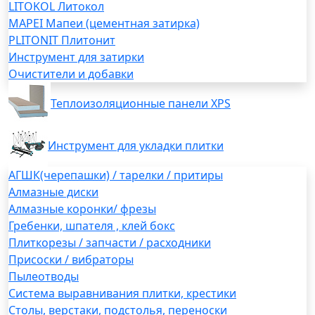
LITOKOL Литокол
MAPEI Мапеи (цементная затирка)
PLITONIT Плитонит
Инструмент для затирки
Очистители и добавки
Теплоизоляционные панели XPS
Инструмент для укладки плитки
АГШК(черепашки) / тарелки / притиры
Алмазные диски
Алмазные коронки/ фрезы
Гребенки, шпателя , клей бокс
Плиткорезы / запчасти / расходники
Присоски / вибраторы
Пылеотводы
Система выравнивания плитки, крестики
Столы, верстаки, подстолья, переноски