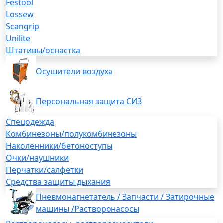
Festool
Lossew
Scangrip
Unilite
Штативы/оснастка
Осушители воздуха
Персональная защита СИЗ
Спецодежда
Комбинезоны/полукомбинезоны
Наколенники/бетоноступы
Очки/наушники
Перчатки/салфетки
Средства защиты дыхания
Пневмонагнетатель / Запчасти / Затирочные
машины /Растворонасосы