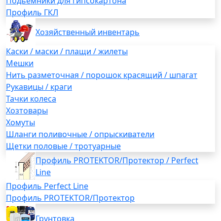
Подьемники для гипсокартона
Профиль ГКЛ
Хозяйственный инвентарь
Каски / маски / плащи / жилеты
Мешки
Нить разметочная / порошок красящий / шпагат
Рукавицы / краги
Тачки колеса
Хозтовары
Хомуты
Шланги поливочные / опрыскиватели
Щетки половые / тротуарные
Профиль PROTEKTOR/Протектор / Perfect
Line
Профиль Perfect Line
Профиль PROTEKTOR/Протектор
Грунтовка