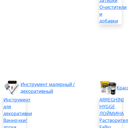
затирки
Очистители
и
добавки
Инструмент малярный /
Крас
декоративный
Инструмент
ARREGHINI
для
HYGGE
декоративки
ЛОЙМИНА
Ванночки/
Растворите
лотки
FaBio