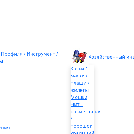
/ Профиля / Инструмент /
Хозяйственный ин
ы
Каски /
маски /
плащи /
жилеты
Мешки
Нить
разметочная
/
порошок
ения
красящий