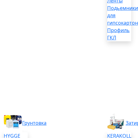
Ленты
Подьемники
для
гипсокартон
Профиль
ГКЛ
Грунтовка
Зати
HYGGE
KERAKOLL