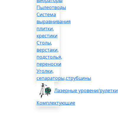
вибраторы
Пылеотводы
Система
выравнивания
плитки,
крестики
Столы,
верстаки,
подстолья,
переноски
Уголки,
сепараторы,струбцины
Лазерные уровени/рулетки
Комплектующие