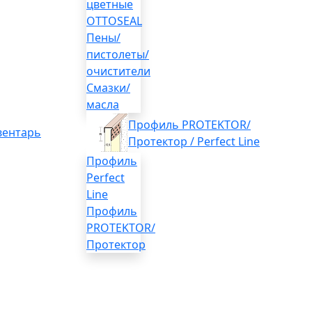
цветные
OTTOSEAL
Пены/
пистолеты/
очистители
Смазки/
масла
Профиль PROTEKTOR/
вентарь
Протектор / Perfect Line
Профиль
Perfect
Line
Профиль
PROTEKTOR/
Протектор