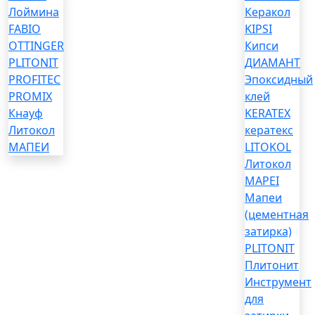
Лоймина
Керакол
FABIO
KIPSI
OTTINGER
Кипси
PLITONIT
ДИАМАНТ
PROFITEC
Эпоксидный
PROMIX
клей
Кнауф
KERATEX
Литокол
кератекс
МАПЕИ
LITOKOL
Литокол
MAPEI
Мапеи
(цементная
затирка)
PLITONIT
Плитонит
Инструмент
для