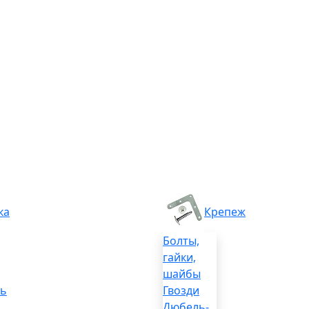
ка
Крепеж
Болты,
гайки,
шайбы
ль
Гвозди
Дюбель-