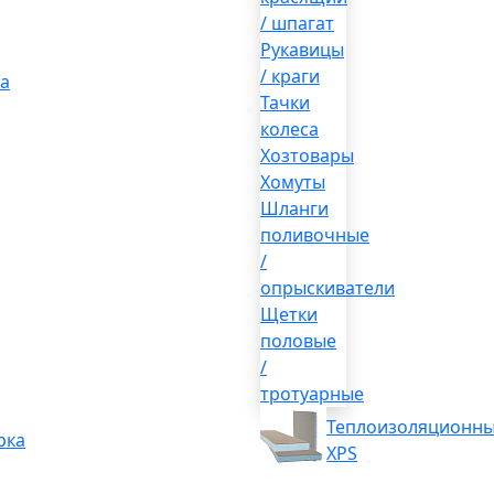
/ шпагат
Рукавицы
/ краги
а
Тачки
колеса
Хозтовары
Хомуты
Шланги
поливочные
/
опрыскиватели
Щетки
половые
/
тротуарные
Теплоизоляционны
рка
XPS