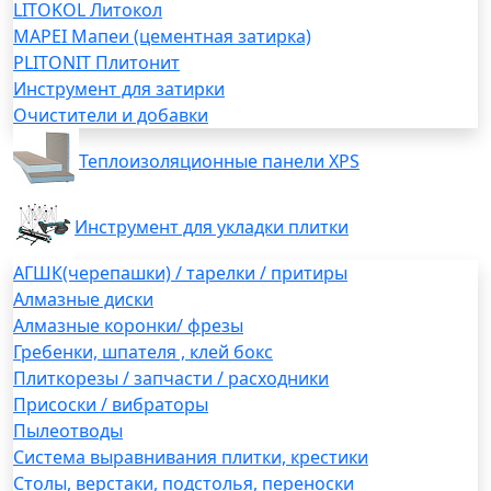
LITOKOL Литокол
MAPEI Мапеи (цементная затирка)
PLITONIT Плитонит
Инструмент для затирки
Очистители и добавки
Теплоизоляционные панели XPS
Инструмент для укладки плитки
АГШК(черепашки) / тарелки / притиры
Алмазные диски
Алмазные коронки/ фрезы
Гребенки, шпателя , клей бокс
Плиткорезы / запчасти / расходники
Присоски / вибраторы
Пылеотводы
Система выравнивания плитки, крестики
Столы, верстаки, подстолья, переноски