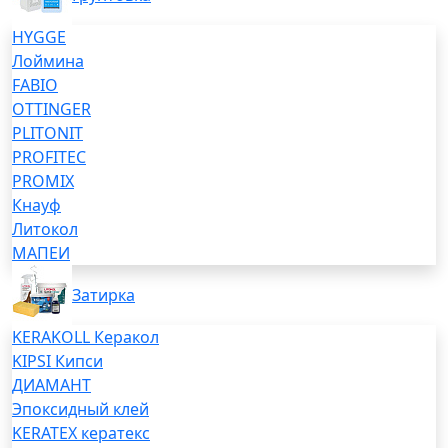
HYGGE
Лоймина
FABIO
OTTINGER
PLITONIT
PROFITEC
PROMIX
Кнауф
Литокол
МАПЕИ
Затирка
KERAKOLL Керакол
KIPSI Кипси
ДИАМАНТ
Эпоксидный клей
KERATEX кератекс