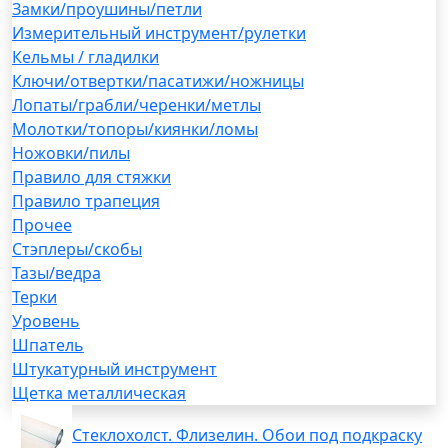
Замки/проушины/петли
Измерительный инструмент/рулетки
Кельмы / гладилки
Ключи/отвертки/пасатижи/ножницы
Лопаты/грабли/черенки/метлы
Молотки/топоры/киянки/ломы
Ножовки/пилы
Правило для стяжки
Правило трапеция
Прочее
Стэплеры/скобы
Тазы/ведра
Терки
Уровень
Шпатель
Штукатурный инструмент
Щетка металлическая
Стеклохолст. Флизелин. Обои под подкраску