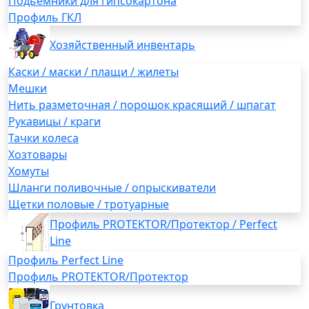
Подьемники для гипсокартона
Профиль ГКЛ
Хозяйственный инвентарь
Каски / маски / плащи / жилеты
Мешки
Нить разметочная / порошок красящий / шпагат
Рукавицы / краги
Тачки колеса
Хозтовары
Хомуты
Шланги поливочные / опрыскиватели
Щетки половые / тротуарные
Профиль PROTEKTOR/Протектор / Perfect
Line
Профиль Perfect Line
Профиль PROTEKTOR/Протектор
Грунтовка