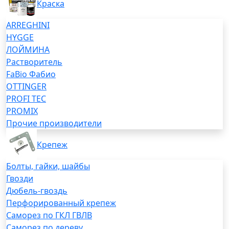
Краска
ARREGHINI
HYGGE
ЛОЙМИНА
Растворитель
FaBio Фабио
OTTINGER
PROFI TEC
PROMIX
Прочие производители
Крепеж
Болты, гайки, шайбы
Гвозди
Дюбель-гвоздь
Перфорированный крепеж
Саморез по ГКЛ ГВЛВ
Саморез по дереву