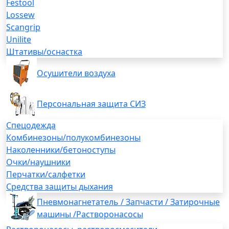
Festool
Lossew
Scangrip
Unilite
Штативы/оснастка
Осушители воздуха
Персональная защита СИЗ
Спецодежда
Комбинезоны/полукомбинезоны
Наколенники/бетоноступы
Очки/наушники
Перчатки/салфетки
Средства защиты дыхания
Пневмонагнетатель / Запчасти / Затирочные
машины /Растворонасосы