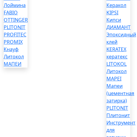
Лоймина
Керакол
FABIO
KIPSI
OTTINGER
Кипси
PLITONIT
ДИАМАНТ
PROFITEC
Эпоксидный
PROMIX
клей
Кнауф
KERATEX
Литокол
кератекс
МАПЕИ
LITOKOL
Литокол
MAPEI
Мапеи
(цементная
затирка)
PLITONIT
Плитонит
Инструмент
для