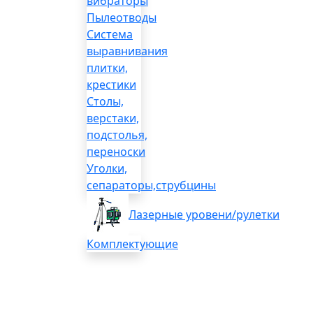
вибраторы
Пылеотводы
Система
выравнивания
плитки,
крестики
Столы,
верстаки,
подстолья,
переноски
Уголки,
сепараторы,струбцины
Лазерные уровени/рулетки
Комплектующие