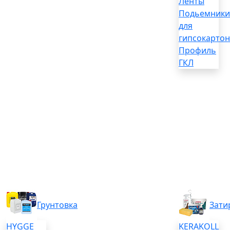
Ленты
Подьемники
для
гипсокартон
Профиль
ГКЛ
Грунтовка
Зати
HYGGE
KERAKOLL