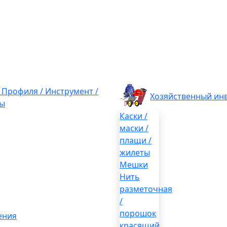
/ Профиля / Инструмент /
Хозяйственный ин
ы
Каски /
маски /
плащи /
жилеты
Мешки
Нить
разметочная
/
порошок
ения
красящий