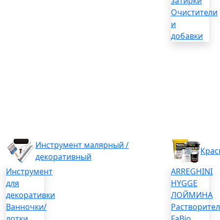
затирки
Очистители
и
добавки
Инструмент малярный /
Крас
декоративный
Инструмент
ARREGHINI
для
HYGGE
декоративки
ЛОЙМИНА
Ванночки/
Растворите
лотки
FaBio