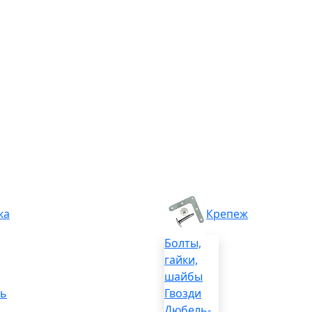
ка
Крепеж
Болты,
гайки,
шайбы
ль
Гвозди
Дюбель-