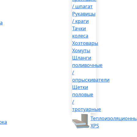
/ шпагат
Рукавицы
/ краги
а
Тачки
колеса
Хозтовары
Хомуты
Шланги
поливочные
/
опрыскиватели
Щетки
половые
/
тротуарные
Теплоизоляционны
рка
XPS