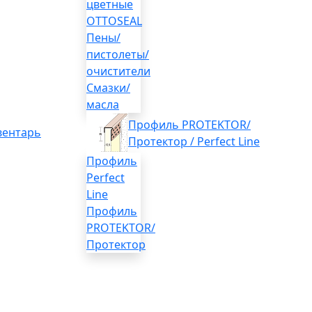
цветные
OTTOSEAL
Пены/
пистолеты/
очистители
Смазки/
масла
Профиль PROTEKTOR/
вентарь
Протектор / Perfect Line
Профиль
Perfect
Line
Профиль
PROTEKTOR/
Протектор