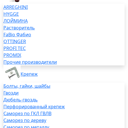
ARREGHINI
HYGGE
ЛОЙМИНА
Растворитель
FaBio Фабио
OTTINGER
PROFI TEC
PROMIX
Прочие производители
Крепеж
Болты, гайки, шайбы
Гвозди
Дюбель-гвоздь
Перфорированный крепеж
Саморез по ГКЛ ГВЛВ
Саморез по дереву
Саморез по металлу