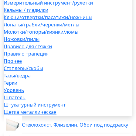
Измерительный инструмент/рулетки
Кельмы / гладилки
Ключи/отвертки/пасатижи/ножницы
Лопаты/грабли/черенки/метлы
Молотки/топоры/киянки/ломы
Ножовки/пилы
Правило для стяжки
Правило трапеция
Прочее
Стэплеры/скобы
Тазы/ведра
Терки
Уровень
Шпатель
Штукатурный инструмент
Щетка металлическая
Стеклохолст. Флизелин. Обои под подкраску