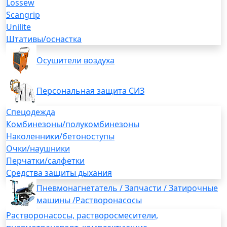
Lossew
Scangrip
Unilite
Штативы/оснастка
Осушители воздуха
Персональная защита СИЗ
Спецодежда
Комбинезоны/полукомбинезоны
Наколенники/бетоноступы
Очки/наушники
Перчатки/салфетки
Средства защиты дыхания
Пневмонагнетатель / Запчасти / Затирочные
машины /Растворонасосы
Растворонасосы, растворосмесители,