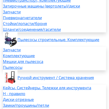
пневмотранспорт, комплектующие
Затирочные машины (вертолеты)/диски
Запчасти
Пневмонагнетатели
Стойки/лопасти/броня
Шланги/соединения/гасители
Пылесосы строительные. Комплектующие
Запчасти
Комплектующие
Мешки для пылесоса
Пылесосы
Ручной инструмент / Система хранения
Кейсы. Систейнеры. Тележки для инструмента
H - правило
Диски отрезные
Замки/проушины/петли