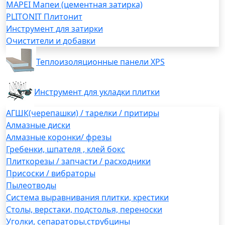
MAPEI Мапеи (цементная затирка)
PLITONIT Плитонит
Инструмент для затирки
Очистители и добавки
Теплоизоляционные панели XPS
Инструмент для укладки плитки
АГШК(черепашки) / тарелки / притиры
Алмазные диски
Алмазные коронки/ фрезы
Гребенки, шпателя , клей бокс
Плиткорезы / запчасти / расходники
Присоски / вибраторы
Пылеотводы
Система выравнивания плитки, крестики
Столы, верстаки, подстолья, переноски
Уголки, сепараторы,струбцины