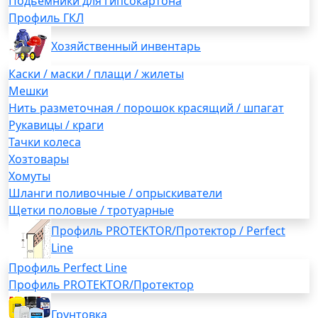
Подьемники для гипсокартона
Профиль ГКЛ
Хозяйственный инвентарь
Каски / маски / плащи / жилеты
Мешки
Нить разметочная / порошок красящий / шпагат
Рукавицы / краги
Тачки колеса
Хозтовары
Хомуты
Шланги поливочные / опрыскиватели
Щетки половые / тротуарные
Профиль PROTEKTOR/Протектор / Perfect
Line
Профиль Perfect Line
Профиль PROTEKTOR/Протектор
Грунтовка