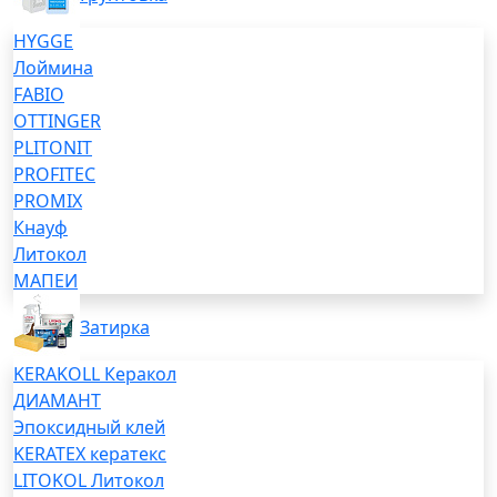
HYGGE
Лоймина
FABIO
OTTINGER
PLITONIT
PROFITEC
PROMIX
Кнауф
Литокол
МАПЕИ
Затирка
KERAKOLL Керакол
ДИАМАНТ
Эпоксидный клей
KERATEX кератекс
LITOKOL Литокол