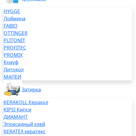
HYGGE
Лоймина
FABIO
OTTINGER
PLITONIT
PROFITEC
PROMIX
Кнауф
Литокол
МАПЕИ
Затирка
KERAKOLL Керакол
KIPSI Кипси
ДИАМАНТ
Эпоксидный клей
KERATEX кератекс