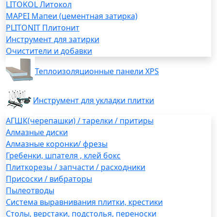
LITOKOL Литокол
MAPEI Мапеи (цементная затирка)
PLITONIT Плитонит
Инструмент для затирки
Очистители и добавки
Теплоизоляционные панели XPS
Инструмент для укладки плитки
АГШК(черепашки) / тарелки / притиры
Алмазные диски
Алмазные коронки/ фрезы
Гребенки, шпателя , клей бокс
Плиткорезы / запчасти / расходники
Присоски / вибраторы
Пылеотводы
Система выравнивания плитки, крестики
Столы, верстаки, подстолья, переноски