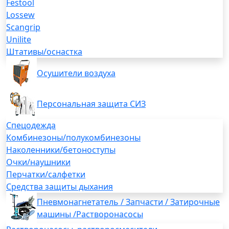
Festool
Lossew
Scangrip
Unilite
Штативы/оснастка
Осушители воздуха
Персональная защита СИЗ
Спецодежда
Комбинезоны/полукомбинезоны
Наколенники/бетоноступы
Очки/наушники
Перчатки/салфетки
Средства защиты дыхания
Пневмонагнетатель / Запчасти / Затирочные
машины /Растворонасосы