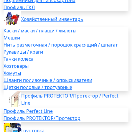
Подьемники для гипсокартона
Профиль ГКЛ
Хозяйственный инвентарь
Каски / маски / плащи / жилеты
Мешки
Нить разметочная / порошок красящий / шпагат
Рукавицы / краги
Тачки колеса
Хозтовары
Хомуты
Шланги поливочные / опрыскиватели
Щетки половые / тротуарные
Профиль PROTEKTOR/Протектор / Perfect
Line
Профиль Perfect Line
Профиль PROTEKTOR/Протектор
Грунтовка