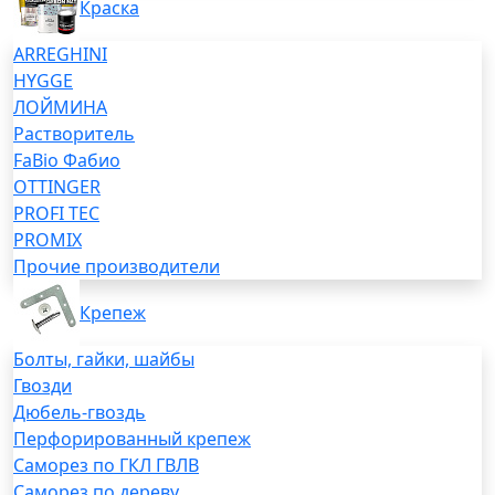
Краска
ARREGHINI
HYGGE
ЛОЙМИНА
Растворитель
FaBio Фабио
OTTINGER
PROFI TEC
PROMIX
Прочие производители
Крепеж
Болты, гайки, шайбы
Гвозди
Дюбель-гвоздь
Перфорированный крепеж
Саморез по ГКЛ ГВЛВ
Саморез по дереву