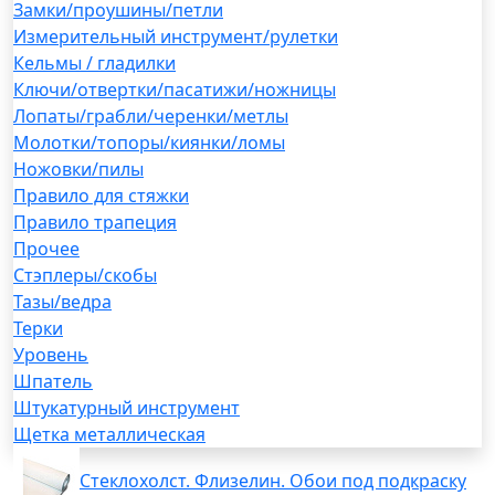
Замки/проушины/петли
Измерительный инструмент/рулетки
Кельмы / гладилки
Ключи/отвертки/пасатижи/ножницы
Лопаты/грабли/черенки/метлы
Молотки/топоры/киянки/ломы
Ножовки/пилы
Правило для стяжки
Правило трапеция
Прочее
Стэплеры/скобы
Тазы/ведра
Терки
Уровень
Шпатель
Штукатурный инструмент
Щетка металлическая
Стеклохолст. Флизелин. Обои под подкраску