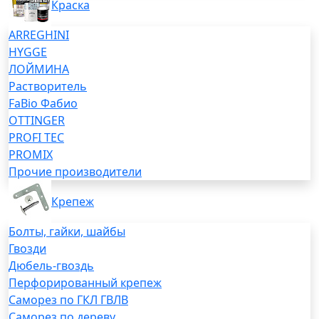
Краска
ARREGHINI
HYGGE
ЛОЙМИНА
Растворитель
FaBio Фабио
OTTINGER
PROFI TEC
PROMIX
Прочие производители
Крепеж
Болты, гайки, шайбы
Гвозди
Дюбель-гвоздь
Перфорированный крепеж
Саморез по ГКЛ ГВЛВ
Саморез по дереву