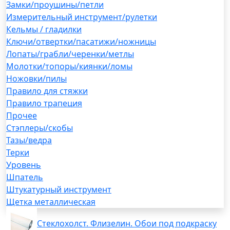
Замки/проушины/петли
Измерительный инструмент/рулетки
Кельмы / гладилки
Ключи/отвертки/пасатижи/ножницы
Лопаты/грабли/черенки/метлы
Молотки/топоры/киянки/ломы
Ножовки/пилы
Правило для стяжки
Правило трапеция
Прочее
Стэплеры/скобы
Тазы/ведра
Терки
Уровень
Шпатель
Штукатурный инструмент
Щетка металлическая
Стеклохолст. Флизелин. Обои под подкраску