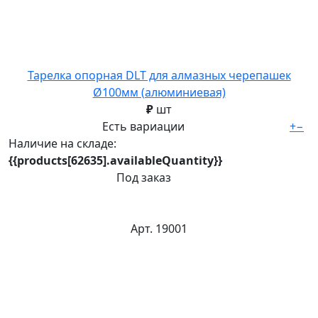
Тарелка опорная DLT для алмазных черепашек
Ø100мм (алюминиевая)
₽
шт
Есть вариации
+
−
Наличие на складе:
{{products[62635].availableQuantity}}
Под заказ
Арт. 19001