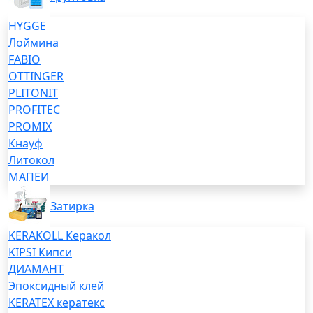
HYGGE
Лоймина
FABIO
OTTINGER
PLITONIT
PROFITEC
PROMIX
Кнауф
Литокол
МАПЕИ
Затирка
KERAKOLL Керакол
KIPSI Кипси
ДИАМАНТ
Эпоксидный клей
KERATEX кератекс