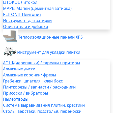
LITOKOL Литокол
MAPEI Мапеи (цементная затирка)
PLITONIT Плитонит
Инструмент для затирки
Очистители и добавки
Теплоизоляционные панели XPS
Инструмент для укладки плитки
АГШК(черепашки) / тарелки / притиры
Алмазные диски
Алмазные коронки/ фрезы
Гребенки, шпателя , клей бокс
Плиткорезы / запчасти / расходники
Присоски / вибраторы
Пылеотводы
Система выравнивания плитки, крестики
Столы, верстаки, подстолья, переноски