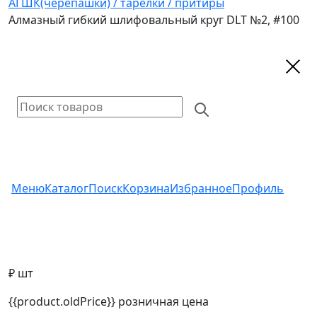
АГШК(черепашки) / тарелки / притиры
Алмазный гибкий шлифовальный круг DLT №2, #100
Меню
Каталог
Поиск
Корзина
Избранное
Профиль
₽ шт
{{product.oldPrice}}
розничная цена