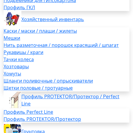
Подьемники для гипсокартона
Профиль ГКЛ
Хозяйственный инвентарь
Каски / маски / плащи / жилеты
Мешки
Нить разметочная / порошок красящий / шпагат
Рукавицы / краги
Тачки колеса
Хозтовары
Хомуты
Шланги поливочные / опрыскиватели
Щетки половые / тротуарные
Профиль PROTEKTOR/Протектор / Perfect
Line
Профиль Perfect Line
Профиль PROTEKTOR/Протектор
Грунтовка