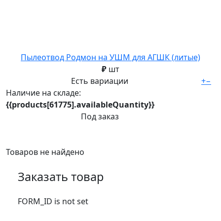
Пылеотвод Родмон на УШМ для АГШК (литые)
₽
шт
Есть вариации
+
−
Наличие на складе:
{{products[61775].availableQuantity}}
Под заказ
Товаров не найдено
Заказать товар
FORM_ID is not set