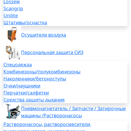
Lossew
Scangrip
Unilite
Штативы/оснастка
Осушители воздуха
Персональная защита СИЗ
Спецодежда
Комбинезоны/полукомбинезоны
Наколенники/бетоноступы
Очки/наушники
Перчатки/салфетки
Средства защиты дыхания
Пневмонагнетатель / Запчасти / Затирочные
машины /Растворонасосы
Растворонасосы, растворосмесители,