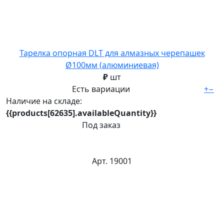
Тарелка опорная DLT для алмазных черепашек
Ø100мм (алюминиевая)
₽
шт
Есть вариации
+
−
Наличие на складе:
{{products[62635].availableQuantity}}
Под заказ
Арт. 19001