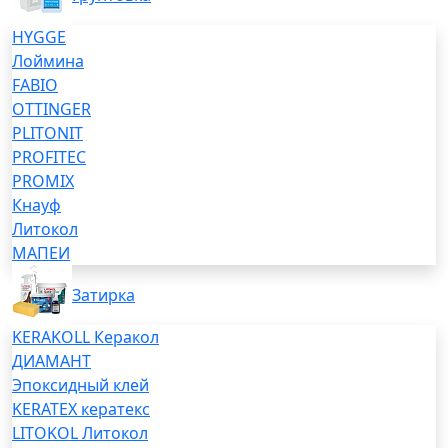
HYGGE
Лоймина
FABIO
OTTINGER
PLITONIT
PROFITEC
PROMIX
Кнауф
Литокол
МАПЕИ
Затирка
KERAKOLL Керакол
ДИАМАНТ
Эпоксидный клей
KERATEX кератекс
LITOKOL Литокол