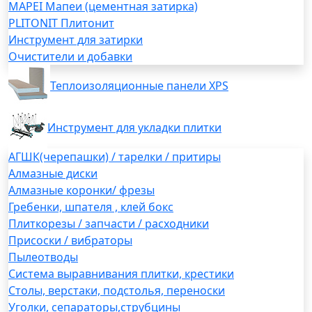
MAPEI Мапеи (цементная затирка)
PLITONIT Плитонит
Инструмент для затирки
Очистители и добавки
Теплоизоляционные панели XPS
Инструмент для укладки плитки
АГШК(черепашки) / тарелки / притиры
Алмазные диски
Алмазные коронки/ фрезы
Гребенки, шпателя , клей бокс
Плиткорезы / запчасти / расходники
Присоски / вибраторы
Пылеотводы
Система выравнивания плитки, крестики
Столы, верстаки, подстолья, переноски
Уголки, сепараторы,струбцины