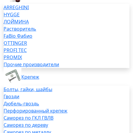
ARREGHINI
HYGGE
ЛОЙМИНА
Растворитель
FaBio Фабио
OTTINGER
PROFI TEC
PROMIX
Прочие производители
Крепеж
Болты, гайки, шайбы
Гвозди
Дюбель-гвоздь
Перфорированный крепеж
Саморез по ГКЛ ГВЛВ
Саморез по дереву
Саморез по металлу