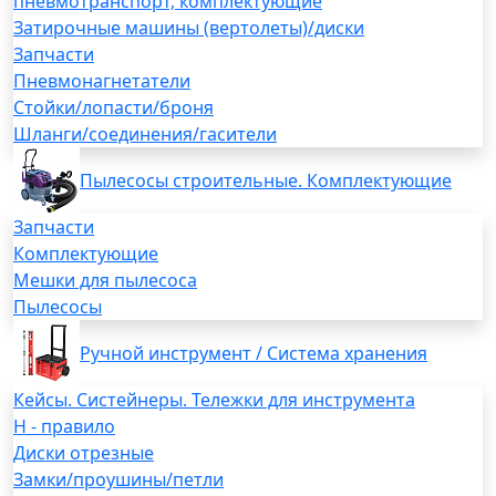
пневмотранспорт, комплектующие
Затирочные машины (вертолеты)/диски
Запчасти
Пневмонагнетатели
Стойки/лопасти/броня
Шланги/соединения/гасители
Пылесосы строительные. Комплектующие
Запчасти
Комплектующие
Мешки для пылесоса
Пылесосы
Ручной инструмент / Система хранения
Кейсы. Систейнеры. Тележки для инструмента
H - правило
Диски отрезные
Замки/проушины/петли