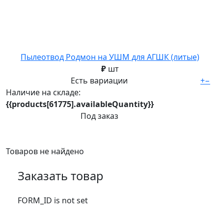
Пылеотвод Родмон на УШМ для АГШК (литые)
₽
шт
Есть вариации
+
−
Наличие на складе:
{{products[61775].availableQuantity}}
Под заказ
Товаров не найдено
Заказать товар
FORM_ID is not set