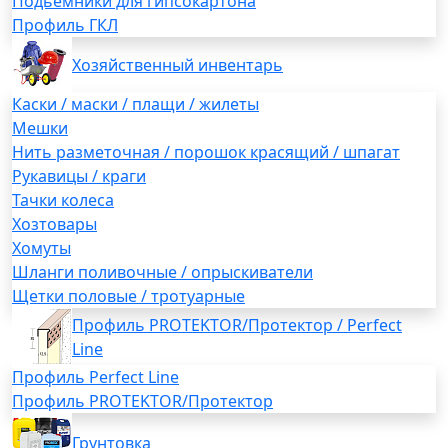
Подьемники для гипсокартона
Профиль ГКЛ
Хозяйственный инвентарь
Каски / маски / плащи / жилеты
Мешки
Нить разметочная / порошок красящий / шпагат
Рукавицы / краги
Тачки колеса
Хозтовары
Хомуты
Шланги поливочные / опрыскиватели
Щетки половые / тротуарные
Профиль PROTEKTOR/Протектор / Perfect
Line
Профиль Perfect Line
Профиль PROTEKTOR/Протектор
Грунтовка