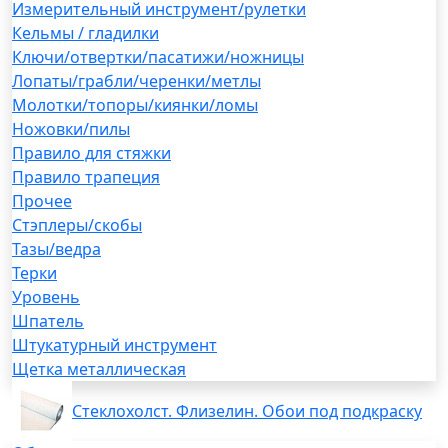
Измерительный инструмент/рулетки
Кельмы / гладилки
Ключи/отвертки/пасатижи/ножницы
Лопаты/грабли/черенки/метлы
Молотки/топоры/киянки/ломы
Ножовки/пилы
Правило для стяжки
Правило трапеция
Прочее
Стэплеры/скобы
Тазы/ведра
Терки
Уровень
Шпатель
Штукатурный инструмент
Щетка металлическая
Стеклохолст. Флизелин. Обои под подкраску